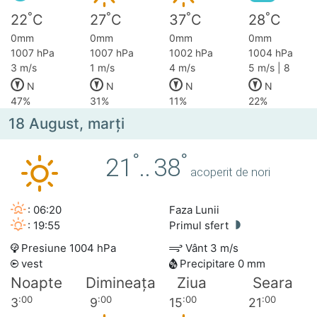
°
°
°
°
22
C
27
C
37
C
28
C
0mm
0mm
0mm
0mm
1007 hPa
1007 hPa
1002 hPa
1004 hPa
3 m/s
1 m/s
4 m/s
5 m/s | 8
N
N
N
N
47%
31%
11%
22%
18 August, marţi
°
°
21
..
38
acoperit de nori
: 06:20
Faza Lunii
: 19:55
Primul sfert
Presiune 1004 hPa
Vânt 3 m/s
vest
Precipitare 0 mm
Noapte
Dimineața
Ziua
Seara
:00
:00
:00
:00
3
9
15
21