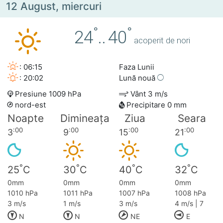
12 August, miercuri
°
°
24
..
40
acoperit de nori
: 06:15
Faza Lunii
: 20:02
Lună nouă
Presiune 1009 hPa
Vânt 3 m/s
nord-est
Precipitare 0 mm
Noapte
Dimineața
Ziua
Seara
:00
:00
:00
:00
3
9
15
21
°
°
°
°
25
C
30
C
40
C
32
C
0mm
0mm
0mm
0mm
1010 hPa
1011 hPa
1007 hPa
1008 hPa
3 m/s
1 m/s
3 m/s
4 m/s | 7
N
N
NE
E