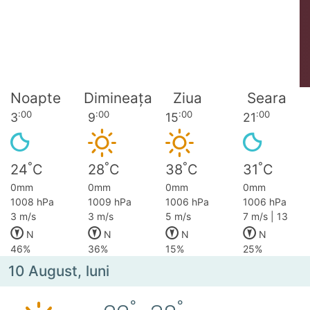
Noapte
Dimineața
Ziua
Seara
:00
:00
:00
:00
3
9
15
21
°
°
°
°
24
C
28
C
38
C
31
C
0mm
0mm
0mm
0mm
1008 hPa
1009 hPa
1006 hPa
1006 hPa
3 m/s
3 m/s
5 m/s
7 m/s | 13
N
N
N
N
46%
36%
15%
25%
10 August, luni
°
°