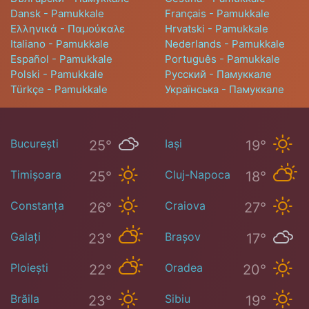
Dansk - Pamukkale
Français - Pamukkale
Ελληνικά - Παμούκαλε
Hrvatski - Pamukkale
Italiano - Pamukkale
Nederlands - Pamukkale
Español - Pamukkale
Português - Pamukkale
Polski - Pamukkale
Русский - Памуккале
Türkçe - Pamukkale
Українська - Памуккале
București
Iași
25°
19°
Timișoara
Cluj-Napoca
25°
18°
Constanța
Craiova
26°
27°
Galați
Brașov
23°
17°
Ploiești
Oradea
22°
20°
Brăila
Sibiu
23°
19°