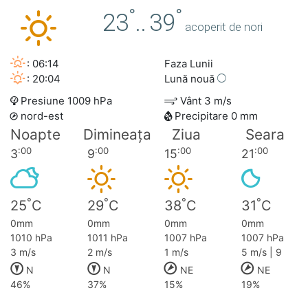
°
°
23
..
39
acoperit de nori
: 06:14
Faza Lunii
: 20:04
Lună nouă
Presiune 1009 hPa
Vânt 3 m/s
nord-est
Precipitare 0 mm
Noapte
Dimineața
Ziua
Seara
:00
:00
:00
:00
3
9
15
21
°
°
°
°
25
C
29
C
38
C
31
C
0mm
0mm
0mm
0mm
1010 hPa
1011 hPa
1007 hPa
1007 hPa
3 m/s
2 m/s
1 m/s
5 m/s | 9
N
N
NE
NE
46%
37%
15%
19%