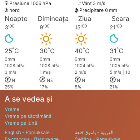
Presiune 1006 hPa
Vânt 3 m/s
nord
Precipitare 0 mm
Noapte
Dimineața
Ziua
Seara
:00
:00
:00
:00
3
9
15
21
°
°
°
°
25
C
30
C
40
C
31
C
0mm
0mm
0mm
0mm
1008 hPa
1008 hPa
1004 hPa
1005 hPa
3 m/s
1 m/s
2 m/s
5 m/s | 10
N
NE
N
N
25%
17%
8%
21%
A se vedea și
Vreme
Vreme pe săptămână
Vreme pe lună
English - Pamukkale
العربية - باموق قلعة
Български - Памуккале
Čeština - Pamukkale