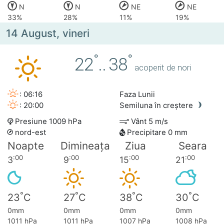
N
N
NE
NE
33%
28%
11%
19%
14 August, vineri
°
°
22
..
38
acoperit de nori
: 06:16
Faza Lunii
: 20:00
Semiluna în creștere
Presiune 1009 hPa
Vânt 5 m/s
nord-est
Precipitare 0 mm
Noapte
Dimineața
Ziua
Seara
:00
:00
:00
:00
3
9
15
21
°
°
°
°
23
C
27
C
38
C
30
C
0mm
0mm
0mm
0mm
1011 hPa
1011 hPa
1007 hPa
1008 hPa