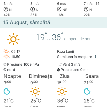
3 m/s
3 m/s
6 m/s
7 m/s | 14
N
N
NE
N
42%
35%
16%
22%
15 August, sâmbătă
°
°
19
..
36
acoperit de nori
: 06:17
Faza Lunii
: 19:59
Semiluna în creștere
Presiune 1009 hPa
Vânt 3 m/s
nord
Precipitare 0 mm
Noapte
Dimineața
Ziua
Seara
:00
:00
:00
:00
3
9
15
21
°
°
°
°
21
C
25
C
36
C
28
C
0mm
0mm
0mm
0mm