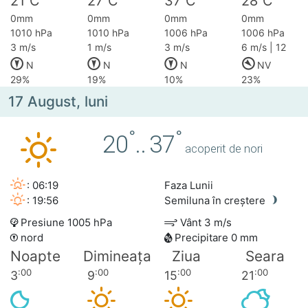
21
C
27
C
37
C
28
C
0mm
0mm
0mm
0mm
1010 hPa
1010 hPa
1006 hPa
1006 hPa
3 m/s
1 m/s
3 m/s
6 m/s | 12
N
N
N
NV
29%
19%
10%
23%
17 August, luni
°
°
20
..
37
acoperit de nori
: 06:19
Faza Lunii
: 19:56
Semiluna în creștere
Presiune 1005 hPa
Vânt 3 m/s
nord
Precipitare 0 mm
Noapte
Dimineața
Ziua
Seara
:00
:00
:00
:00
3
9
15
21