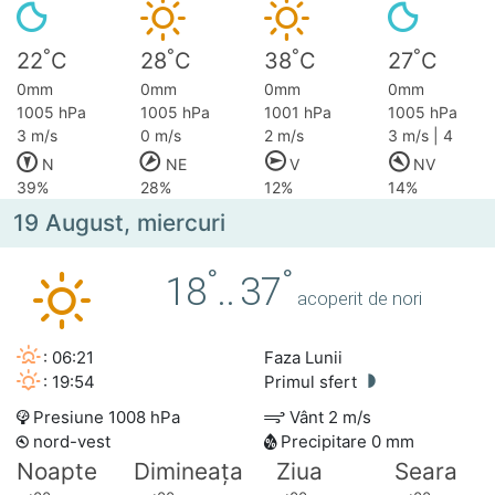
°
°
°
°
22
C
28
C
38
C
27
C
0mm
0mm
0mm
0mm
1005 hPa
1005 hPa
1001 hPa
1005 hPa
3 m/s
0 m/s
2 m/s
3 m/s | 4
N
NE
V
NV
39%
28%
12%
14%
19 August, miercuri
°
°
18
..
37
acoperit de nori
: 06:21
Faza Lunii
: 19:54
Primul sfert
Presiune 1008 hPa
Vânt 2 m/s
nord-vest
Precipitare 0 mm
Noapte
Dimineața
Ziua
Seara