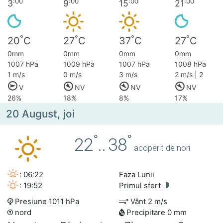
:00
:00
:00
:00
3
9
15
21
°
°
°
°
20
C
27
C
37
C
27
C
0mm
0mm
0mm
0mm
1007 hPa
1009 hPa
1007 hPa
1008 hPa
1 m/s
0 m/s
3 m/s
2 m/s | 2
V
NV
NV
NV
26%
18%
8%
17%
20 August, joi
°
°
22
..
38
acoperit de nori
: 06:22
Faza Lunii
: 19:52
Primul sfert
Presiune 1011 hPa
Vânt 2 m/s
nord
Precipitare 0 mm