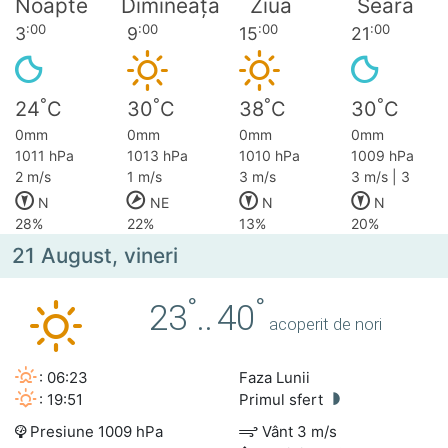
Noapte
Dimineața
Ziua
Seara
:00
:00
:00
:00
3
9
15
21
°
°
°
°
24
C
30
C
38
C
30
C
0mm
0mm
0mm
0mm
1011 hPa
1013 hPa
1010 hPa
1009 hPa
2 m/s
1 m/s
3 m/s
3 m/s | 3
N
NE
N
N
28%
22%
13%
20%
21 August, vineri
°
°
23
..
40
acoperit de nori
: 06:23
Faza Lunii
: 19:51
Primul sfert
Presiune 1009 hPa
Vânt 3 m/s