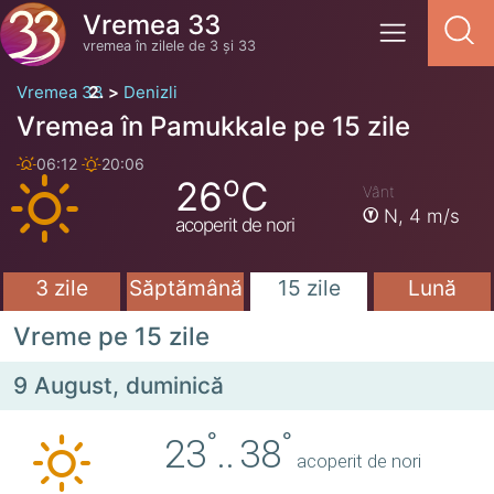
Vremea 33
vremea în zilele de 3 și 33
Vremea 33
Denizli
Vremea în Pamukkale pe 15 zile
06:12
20:06
o
26
C
Vânt
N,
4 m/s
acoperit de nori
3 zile
Săptămână
15 zile
Lună
Vreme pe 15 zile
9 August, duminică
°
°
23
..
38
acoperit de nori