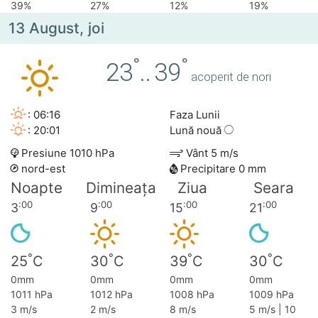
39%
27%
12%
19%
13 August, joi
°
°
23
..
39
acoperit de nori
: 06:16
Faza Lunii
: 20:01
Lună nouă
Presiune 1010 hPa
Vânt 5 m/s
nord-est
Precipitare 0 mm
Noapte
Dimineața
Ziua
Seara
:00
:00
:00
:00
3
9
15
21
°
°
°
°
25
C
30
C
39
C
30
C
0mm
0mm
0mm
0mm
1011 hPa
1012 hPa
1008 hPa
1009 hPa
3 m/s
2 m/s
8 m/s
5 m/s | 10