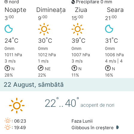
nord
Precipitare 0 mm
Noapte
Dimineața
Ziua
Seara
:00
:00
:00
:00
3
9
15
21
°
°
°
°
24
C
30
C
39
C
31
C
0mm
0mm
0mm
0mm
1011 hPa
1012 hPa
1007 hPa
1006 hPa
3 m/s
1 m/s
3 m/s
4 m/s | 4
N
NE
N
N
28%
22%
11%
16%
22 August, sâmbătă
°
°
22
..
40
acoperit de nori
: 06:23
Faza Lunii
: 19:49
Gibbous în creștere