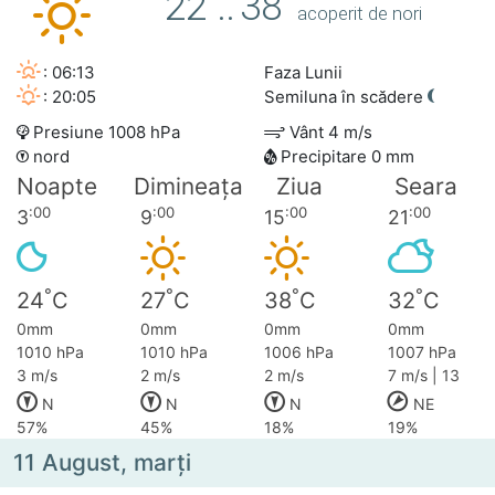
22
..
38
acoperit de nori
: 06:13
Faza Lunii
: 20:05
Semiluna în scădere
Presiune 1008 hPa
Vânt 4 m/s
nord
Precipitare 0 mm
Noapte
Dimineața
Ziua
Seara
:00
:00
:00
:00
3
9
15
21
°
°
°
°
24
C
27
C
38
C
32
C
0mm
0mm
0mm
0mm
1010 hPa
1010 hPa
1006 hPa
1007 hPa
3 m/s
2 m/s
2 m/s
7 m/s | 13
N
N
N
NE
57%
45%
18%
19%
11 August, marţi