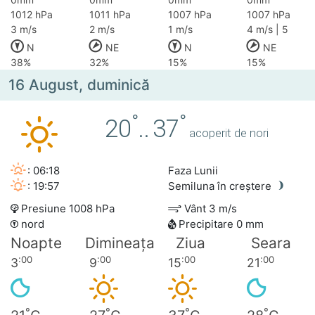
1012 hPa
1011 hPa
1007 hPa
1007 hPa
3 m/s
2 m/s
1 m/s
4 m/s | 5
N
NE
N
NE
38%
32%
15%
15%
16 August, duminică
°
°
20
..
37
acoperit de nori
: 06:18
Faza Lunii
: 19:57
Semiluna în creștere
Presiune 1008 hPa
Vânt 3 m/s
nord
Precipitare 0 mm
Noapte
Dimineața
Ziua
Seara
:00
:00
:00
:00
3
9
15
21
°
°
°
°