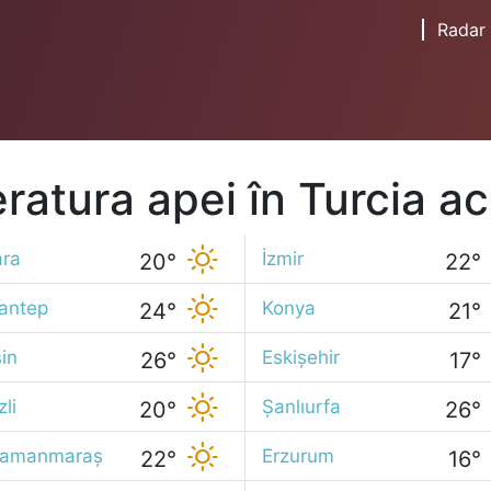
Radar
ratura apei în Turcia a
ra
İzmir
20°
22°
antep
Konya
24°
21°
in
Eskişehir
26°
17°
li
Şanlıurfa
20°
26°
ramanmaraş
Erzurum
22°
16°