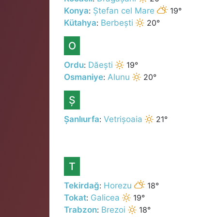
Konya
:
Ștefan cel Mare
19°
Kütahya
:
Berbești
20°
O
Ordu
:
Dăești
19°
Osmaniye
:
Alunu
20°
Ș
Șanlıurfa
:
Vetrișoaia
21°
T
Tekirdağ
:
Horezu
18°
Tokat
:
Galicea
19°
Trabzon
:
Brezoi
18°