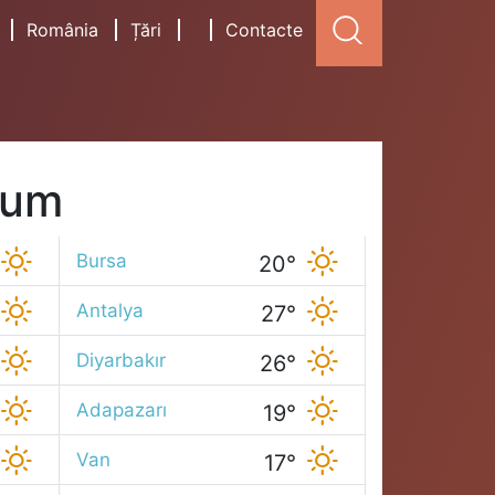
România
Țări
Contacte
cum
Bursa
20°
Antalya
27°
Diyarbakır
26°
Adapazarı
19°
Van
17°