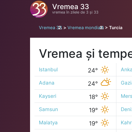
Vremea 33
vremea în zilele de 3 și 33
Vremea 33
Vremea mondială
Turcia
Vremea și tempe
Istanbul
Anka
24°
Adana
Gazi
24°
Kayseri
Mers
18°
Samsun
Deniz
19°
Malatya
Kah
19°