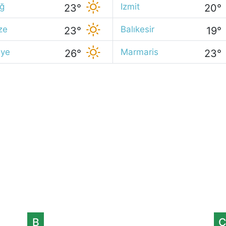
ığ
Izmit
23°
20°
ze
Balıkesir
23°
19°
iye
Marmaris
26°
23°
B
Ç