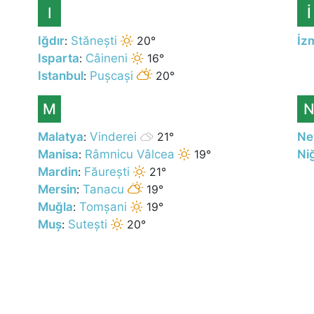
I
İ
Iğdır
:
Stănești
20°
İz
Isparta
:
Câineni
16°
Istanbul
:
Pușcași
20°
M
Malatya
:
Vinderei
21°
Ne
Manisa
:
Râmnicu Vâlcea
19°
Ni
Mardin
:
Făurești
21°
Mersin
:
Tanacu
19°
Muğla
:
Tomșani
19°
Muş
:
Sutești
20°