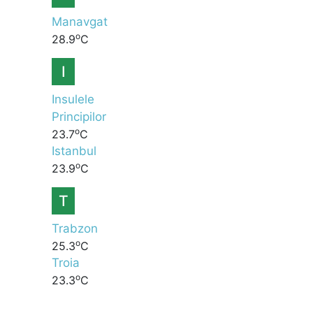
Manavgat
o
28.9
C
I
Insulele
Principilor
o
23.7
C
Istanbul
o
23.9
C
T
Trabzon
o
25.3
C
Troia
o
23.3
C