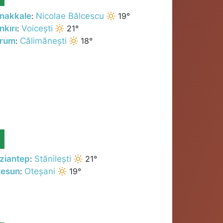
nakkale
:
Nicolae Bălcescu
19°
nkırı
:
Voicești
21°
rum
:
Călimănești
18°
G
ziantep
:
Stănilești
21°
resun
:
Oteșani
19°