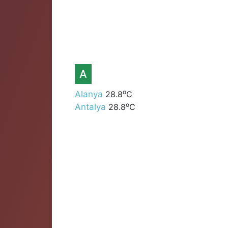
A
o
Alanya
28.8
C
o
Antalya
28.8
C