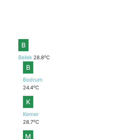
B
o
Belek
28.8
C
B
Bodrum
o
24.4
C
K
Kemer
o
28.7
C
M