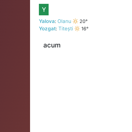
Y
Yalova
:
Olanu
20°
Yozgat
:
Titești
16°
acum