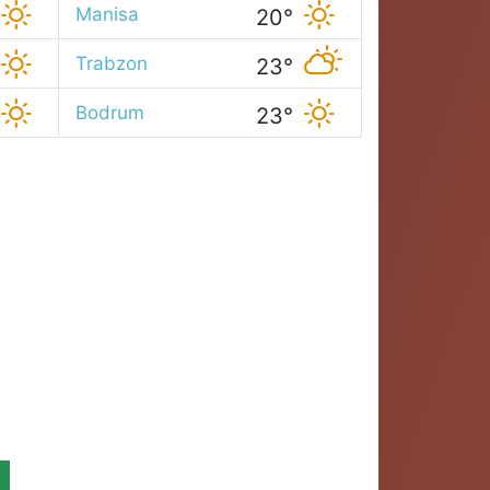
Manisa
20°
Trabzon
23°
Bodrum
23°