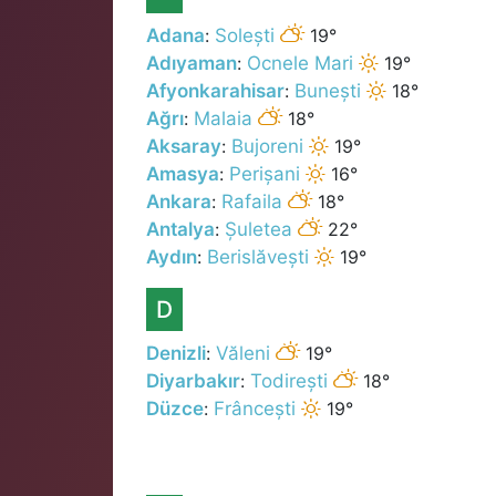
Adana
:
Solești
19°
Adıyaman
:
Ocnele Mari
19°
Afyonkarahisar
:
Bunești
18°
Ağrı
:
Malaia
18°
Aksaray
:
Bujoreni
19°
Amasya
:
Perișani
16°
Ankara
:
Rafaila
18°
Antalya
:
Șuletea
22°
Aydın
:
Berislăvești
19°
D
Denizli
:
Văleni
19°
Diyarbakır
:
Todirești
18°
Düzce
:
Frâncești
19°