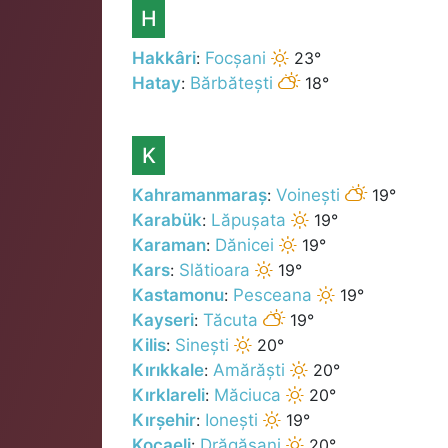
H
Hakkâri
:
Focșani
23°
Hatay
:
Bărbătești
18°
K
Kahramanmaraș
:
Voinești
19°
Karabük
:
Lăpușata
19°
Karaman
:
Dănicei
19°
Kars
:
Slătioara
19°
Kastamonu
:
Pesceana
19°
Kayseri
:
Tăcuta
19°
Kilis
:
Sinești
20°
Kırıkkale
:
Amărăști
20°
Kırklareli
:
Măciuca
20°
Kırșehir
:
Ionești
19°
Kocaeli
:
Drăgășani
20°