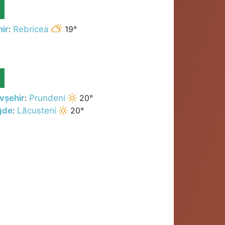
mir
:
Rebricea
19°
N
vșehir
:
Prundeni
20°
ğde
:
Lăcusteni
20°