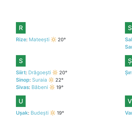
R
S
Rize
:
Mateești
20°
Sa
Sa
S
Ș
Siirt
:
Drăgoești
20°
Șı
Sinop
:
Suraia
22°
Sivas
:
Băbeni
19°
U
V
Ușak
:
Budești
19°
Va