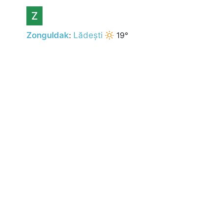
Z
Zonguldak
:
Lădești
19°