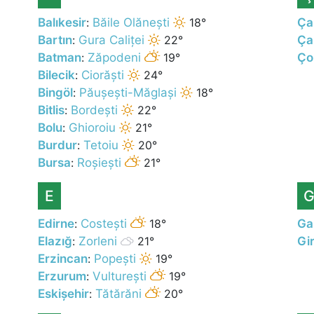
Balıkesir
:
Băile Olănești
18°
Ça
Bartın
:
Gura Caliței
22°
Ça
Batman
:
Zăpodeni
19°
Ço
Bilecik
:
Ciorăști
24°
Bingöl
:
Păușești-Măglași
18°
Bitlis
:
Bordești
22°
Bolu
:
Ghioroiu
21°
Burdur
:
Tetoiu
20°
Bursa
:
Roșiești
21°
E
Edirne
:
Costești
18°
Ga
Elazığ
:
Zorleni
21°
Gi
Erzincan
:
Popești
19°
Erzurum
:
Vulturești
19°
Eskișehir
:
Tătărăni
20°