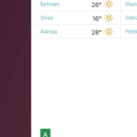
Batman
Elaz
26°
Sivas
Geb
16°
Alanya
Feth
28°
A