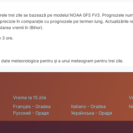
rele trei zile se bazează pe modelul NOAA GFS FV3. Prognozele nume
e precizie în comparație cu prognozele pe termen lung. Actualizările
tarea vremii în (Bihor).
e 3 ore.
date meteorologice pentru și a unui meteogram pentru trei zile.
Vreme la 15 zile
V
Français - Oradea
Italiano - Oradea
N
Русский - Орадя
Українська - Орадя