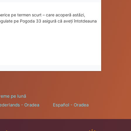
rice pe termen scurt – care acoperă astăzi,
 regulate pe Pogoda 33 asigură că aveți întotdeauna
reme pe lună
ederlands - Oradea
Español - Oradea