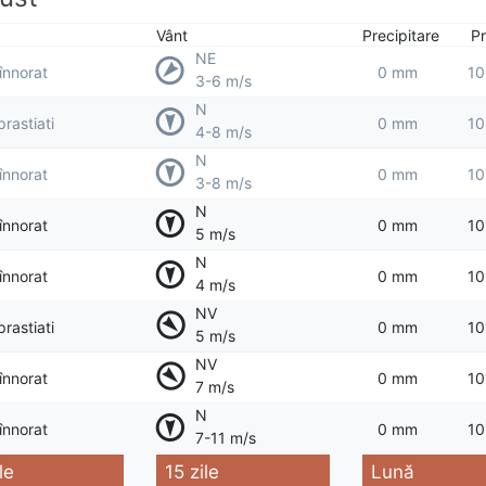
Vânt
Precipitare
Pr
NE
 înnorat
0 mm
10
3-6 m/s
N
prastiati
0 mm
10
4-8 m/s
N
 înnorat
0 mm
10
3-8 m/s
N
 înnorat
0 mm
10
5 m/s
N
 înnorat
0 mm
10
4 m/s
NV
prastiati
0 mm
10
5 m/s
NV
 înnorat
0 mm
10
7 m/s
N
 înnorat
0 mm
10
7-11 m/s
le
15 zile
Lună