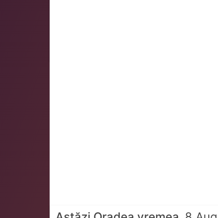
Astăzi Oradea vremea
8 Aug