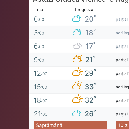
Timp
Prognoza
°
20
0
parțial
:00
°
18
3
nori im
:00
°
17
6
parțial
:00
°
21
9
parțial
:00
°
29
12
parțial
:00
°
33
15
nori im
:00
°
32
18
parțial
:00
°
26
21
parțial
:00
Săptămână
10 zi