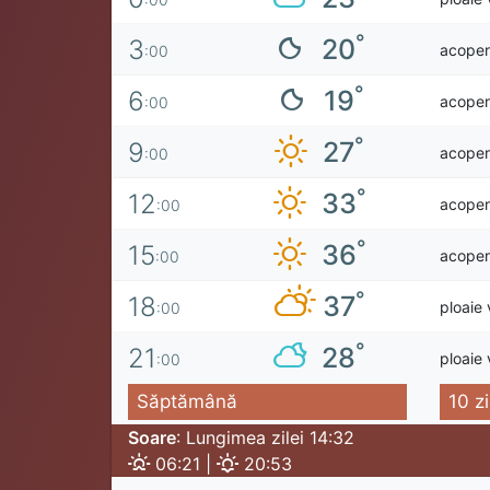
°
20
3
acoperi
:00
°
19
6
acoperi
:00
°
27
9
acoperi
:00
°
33
12
acoperi
:00
°
36
15
acoperi
:00
°
37
18
ploaie 
:00
°
28
21
ploaie 
:00
Săptămână
10 zi
Soare
: Lungimea zilei 14:32
06:21 |
20:53