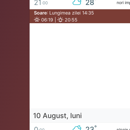
°
28
21
nori im
:00
Soare
: Lungimea zilei 14:35
06:19 |
20:55
10 August, luni
°
23
0
ploaie 
:00