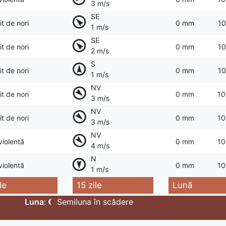
3 m/s
SE
t de nori
0 mm
10
1 m/s
SE
t de nori
0 mm
10
2 m/s
S
t de nori
0 mm
10
1 m/s
NV
t de nori
0 mm
10
3 m/s
NV
t de nori
0 mm
10
3 m/s
NV
violentă
0 mm
10
4 m/s
N
violentă
0 mm
10
1 m/s
le
15 zile
Lună
Luna
:
Semiluna în scădere