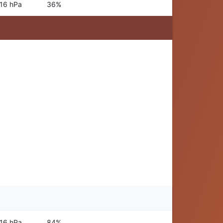
16 hPa
36%
16 hPa
84%