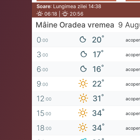
Soare
: Lungimea zilei 14:38
06:18 |
20:56
Mâine Oradea vremea
9 Aug
°
20
0
acoperi
:00
°
17
3
acoperi
:00
°
16
6
acoperi
:00
°
22
9
acoperi
:00
°
31
12
acoperi
:00
°
34
15
acoperi
:00
°
34
18
acoperi
:00