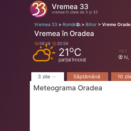
Vremea 33
vremea în zilele de 3 și 33
Vremea 33
România
Bihor
Vreme Orade
Vremea în Oradea
06:18
20:56
o
21
C
Vânt
N,
parțial înnorat
3 zile
Săptămână
10 zi
Meteograma Oradea