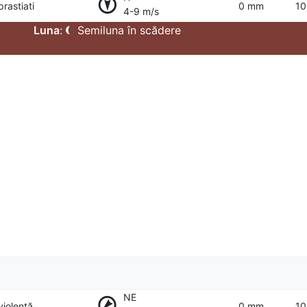
prastiati
0 mm
10
4-9 m/s
Luna
:
Semiluna în scădere
NE
violentă
0 mm
10