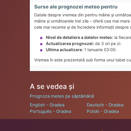
Surse ale prognozei meteo pentru
Datele despre vremea din pentru mâine și următoa
mâine și următoarele trei zile – oferă cea mai mar
cele mai recente și de încredere informații despre s
Nivel de detaliere a datelor meteo:
la fiecar
Actualizarea prognozei:
de 3 ori pe zi.
Ultima actualizare:
1 Ianuarie 03:00.
Vremea în este prezentată sub forma unui tabel cu 
A se vedea și
Prognoza meteo pe săptămână
English - Oradea
Deutsch - Oradea
Português - Oradea
Polski - Oradea