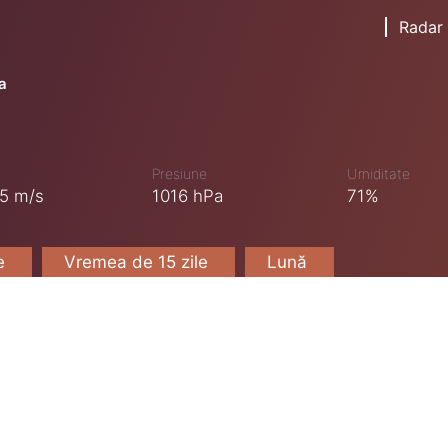
Radar
a
Presiune
Umiditate
5 m/s
1016 hPa
71%
le
Vremea de 15 zile
Lună