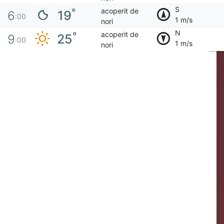
S
acoperit de
°
19
6
:00
1 m/s
nori
N
acoperit de
°
25
9
:00
1 m/s
nori