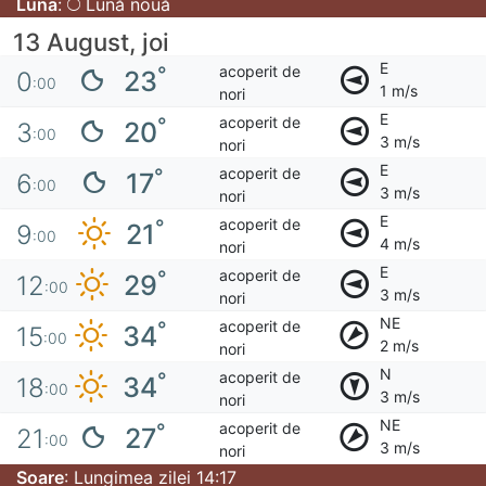
Luna
:
Lună nouă
13 August, joi
E
acoperit de
°
23
0
:00
1 m/s
nori
E
acoperit de
°
20
3
:00
3 m/s
nori
E
acoperit de
°
17
6
:00
3 m/s
nori
E
acoperit de
°
21
9
:00
4 m/s
nori
E
acoperit de
°
29
12
:00
3 m/s
nori
NE
acoperit de
°
34
15
:00
2 m/s
nori
N
acoperit de
°
34
18
:00
3 m/s
nori
NE
acoperit de
°
27
21
:00
3 m/s
nori
Soare
: Lungimea zilei 14:17