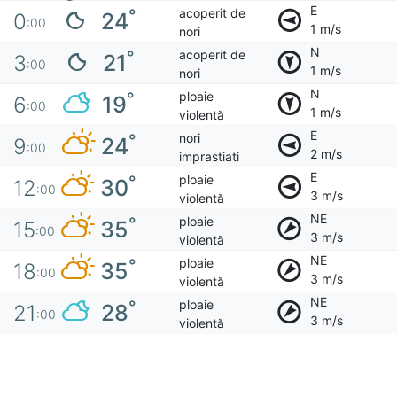
E
acoperit de
°
24
0
:00
1 m/s
nori
N
acoperit de
°
21
3
:00
1 m/s
nori
N
ploaie
°
19
6
:00
1 m/s
violentă
E
nori
°
24
9
:00
2 m/s
imprastiati
E
ploaie
°
30
12
:00
3 m/s
violentă
NE
ploaie
°
35
15
:00
3 m/s
violentă
NE
ploaie
°
35
18
:00
3 m/s
violentă
NE
ploaie
°
28
21
:00
3 m/s
violentă