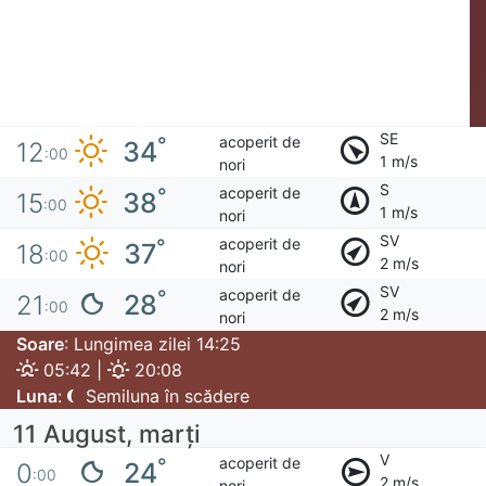
SE
acoperit de
°
34
12
:00
1 m/s
nori
S
acoperit de
°
38
15
:00
1 m/s
nori
SV
acoperit de
°
37
18
:00
2 m/s
nori
SV
acoperit de
°
28
21
:00
2 m/s
nori
Soare
: Lungimea zilei 14:25
05:42 |
20:08
Luna
:
Semiluna în scădere
11 August, marţi
V
acoperit de
°
24
0
:00
2 m/s
nori