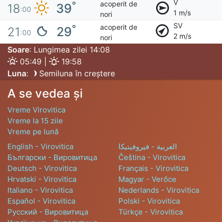
V
acoperit de
°
39
18
:00
1 m/s
nori
SV
acoperit de
°
29
21
:00
2 m/s
nori
Soare
: Lungimea zilei 14:08
05:49 |
19:58
Luna
:
Semiluna în creștere
A se vedea și
Vreme Virovitica
Vreme la 15 zile
Vreme pe lună
English - Virovitica
العربية - فيروفيتيكا
Български - Вировитица
Čeština - Virovitica
Deutsch - Virovitica
Français - Virovitica
Hrvatski - Virovitica
Magyar - Verőce
Italiano - Virovitica
Nederlands - Virovitica
Español - Virovitica
Polski - Virovitica
Русский - Вировитица
Türkçe - Virovitica