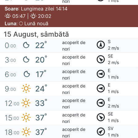
1 m/s
nori
Soare
: Lungimea zilei 14:14
05:47 |
20:02
Luna
:
Lună nouă
15 August, sâmbătă
S
acoperit de
°
22
0
:00
2 m/s
nori
SE
acoperit de
°
20
3
:00
2 m/s
nori
E
acoperit de
°
17
6
:00
1 m/s
nori
E
acoperit de
°
24
9
:00
1 m/s
nori
E
acoperit de
°
33
12
:00
2 m/s
nori
SE
acoperit de
°
37
15
:00
1 m/s
nori
SV
acoperit de
°
37
18
:00
1 m/s
nori