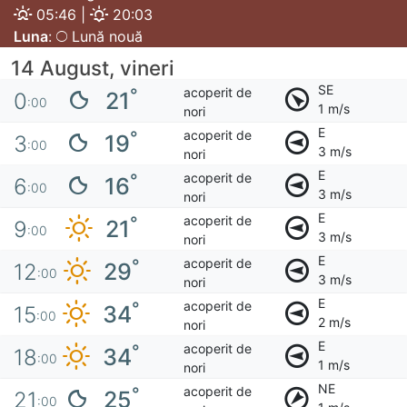
05:46 |
20:03
Luna
:
Lună nouă
14 August, vineri
SE
acoperit de
°
21
0
:00
1 m/s
nori
E
acoperit de
°
19
3
:00
3 m/s
nori
E
acoperit de
°
16
6
:00
3 m/s
nori
E
acoperit de
°
21
9
:00
3 m/s
nori
E
acoperit de
°
29
12
:00
3 m/s
nori
E
acoperit de
°
34
15
:00
2 m/s
nori
E
acoperit de
°
34
18
:00
1 m/s
nori
NE
acoperit de
°
25
21
:00