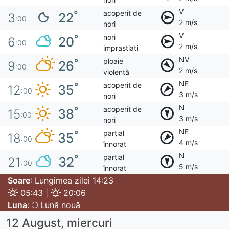
V
acoperit de
°
22
3
:00
2 m/s
nori
V
nori
°
20
6
:00
2 m/s
imprastiati
NV
ploaie
°
26
9
:00
2 m/s
violentă
NE
acoperit de
°
35
12
:00
3 m/s
nori
N
acoperit de
°
38
15
:00
3 m/s
nori
NE
parțial
°
35
18
:00
4 m/s
înnorat
N
parțial
°
32
21
:00
5 m/s
înnorat
Soare
: Lungimea zilei 14:23
05:43 |
20:06
Luna
:
Lună nouă
12 August, miercuri