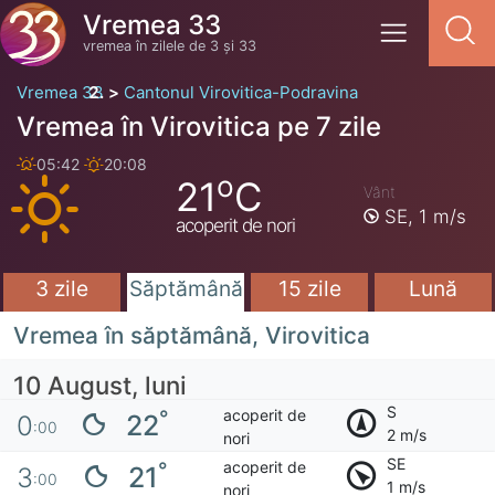
Vremea 33
vremea în zilele de 3 și 33
Vremea 33
Cantonul Virovitica-Podravina
Vremea în Virovitica pe 7 zile
05:42
20:08
o
21
C
Vânt
SE,
1 m/s
acoperit de nori
3 zile
Săptămână
15 zile
Lună
Vremea în săptămână, Virovitica
10 August, luni
S
acoperit de
°
22
0
:00
2 m/s
nori
SE
acoperit de
°
21
3
:00
1 m/s
nori