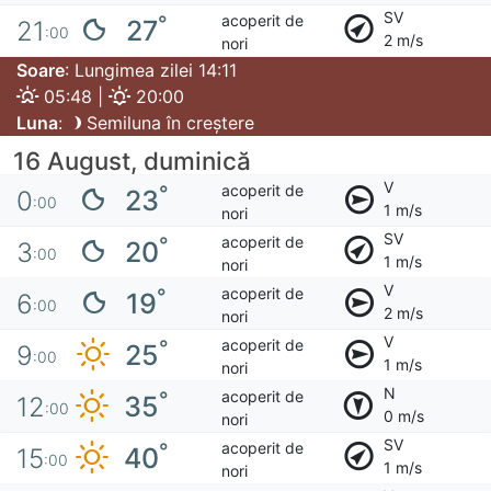
SV
acoperit de
°
27
21
:00
2 m/s
nori
Soare
: Lungimea zilei 14:11
05:48 |
20:00
Luna
:
Semiluna în creștere
16 August, duminică
V
acoperit de
°
23
0
:00
1 m/s
nori
SV
acoperit de
°
20
3
:00
1 m/s
nori
V
acoperit de
°
19
6
:00
2 m/s
nori
V
acoperit de
°
25
9
:00
1 m/s
nori
N
acoperit de
°
35
12
:00
0 m/s
nori
SV
acoperit de
°
40
15
:00
1 m/s
nori