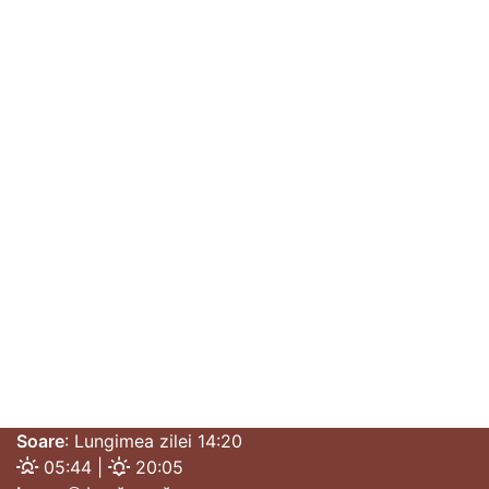
Soare
: Lungimea zilei 14:20
05:44 |
20:05