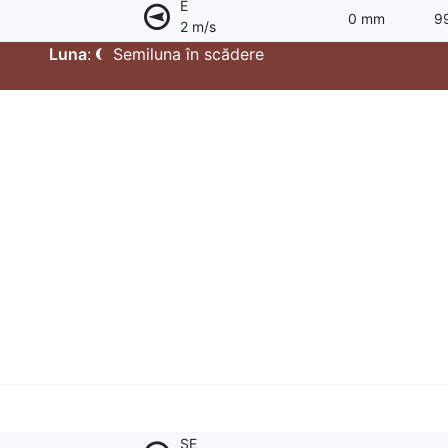
E
0 mm
9
2 m/s
Luna
:
Semiluna în scădere
SE