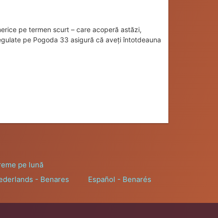
rice pe termen scurt – care acoperă astăzi,
 regulate pe Pogoda 33 asigură că aveți întotdeauna
reme pe lună
ederlands - Benares
Español - Benarés