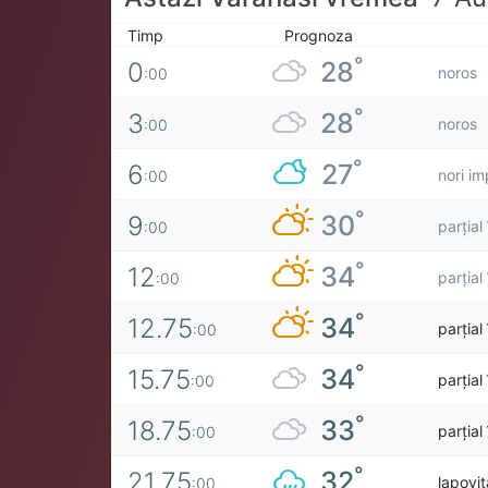
Timp
Prognoza
°
28
0
noros
:00
°
28
3
noros
:00
°
27
6
nori im
:00
°
30
9
parțial
:00
°
34
12
parțial
:00
°
34
12.75
parțial
:00
°
34
15.75
parțial
:00
°
33
18.75
parțial
:00
°
32
21.75
lapovi
:00