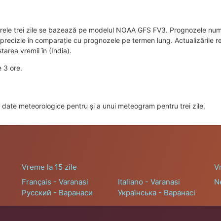
rele trei zile se bazează pe modelul NOAA GFS FV3. Prognozele nume
e precizie în comparație cu prognozele pe termen lung. Actualizările
tarea vremii în (India).
e 3 ore.
date meteorologice pentru și a unui meteogram pentru trei zile.
Vreme la 15 zile
V
Français - Varanasi
Italiano - Varanasi
N
Русский - Варанаси
Українська - Варанасі