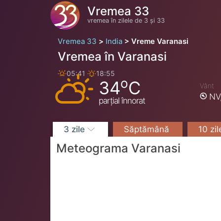
Vremea 33
vremea în zilele de 3 și 33
Vremea 33
India
Vreme Varanasi
Vremea în Varanasi
05:41
18:55
o
34
C
Vânt
NV
parțial înnorat
3 zile
Săptămână
10 zi
Meteograma Varanasi