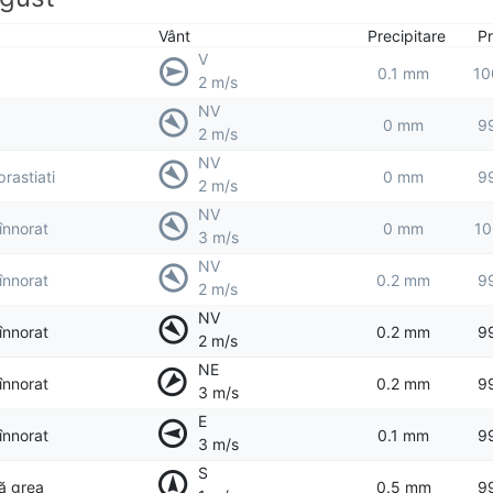
Vânt
Precipitare
Pr
V
0.1 mm
10
2 m/s
NV
0 mm
9
2 m/s
NV
prastiati
0 mm
9
2 m/s
NV
 înnorat
0 mm
10
3 m/s
NV
 înnorat
0.2 mm
9
2 m/s
NV
 înnorat
0.2 mm
9
2 m/s
NE
 înnorat
0.2 mm
9
3 m/s
E
 înnorat
0.1 mm
9
3 m/s
S
ță grea
0.5 mm
9