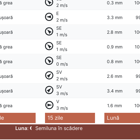
ță grea
0.3 mm
10
2 m/s
E
 ușoară
3.3 mm
9
2 m/s
SE
 ușoară
2.8 mm
10
1 m/s
SE
ță grea
0.9 mm
10
1 m/s
SE
ță grea
0.8 mm
10
0 m/s
SV
 ușoară
2.6 mm
9
2 m/s
SV
 ușoară
3.4 mm
9
3 m/s
V
ță grea
1.6 mm
10
3 m/s
le
15 zile
Lună
Luna
:
Semiluna în scădere