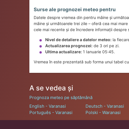
Surse ale prognozei meteo pentru
Datele despre vremea din pentru mâine și următoa
mâine și următoarele trei zile – oferă cea mai mar
cele mai recente și de încredere informații despre s
Nivel de detaliere a datelor meteo:
la fiecar
Actualizarea prognozei:
de 3 ori pe zi.
Ultima actualizare:
1 Ianuarie 05:45.
Vremea în este prezentată sub forma unui tabel cu 
A se vedea și
Prognoza meteo pe săptămână
English - Varanasi
Deutsch - Varanasi
Português - Varanasi
Polski - Waranasi