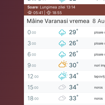
Soare
: Lungimea zilei 13:14
05:41 |
18:55
Mâine Varanasi vremea
8 Au
°
29
0
ploaie
:00
°
26
3
ploaie
:00
°
26
6
ploaie
:00
°
30
9
nori im
:00
°
34
12
lapovi
:00
°
34
15
noros
:00
°
33
18
noros
:00