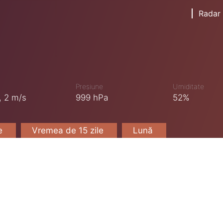
Radar
Presiune
Umiditate
,
2 m/s
999 hPa
52%
le
Vremea de 15 zile
Lună