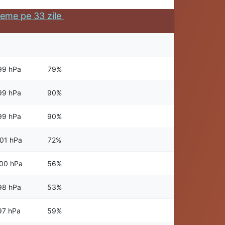
eme pe 33 zile
99 hPa
79%
99 hPa
90%
99 hPa
90%
01 hPa
72%
00 hPa
56%
98 hPa
53%
97 hPa
59%