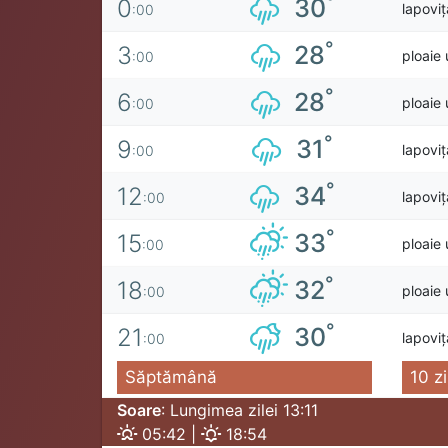
°
30
0
lapovi
:00
°
28
3
ploaie
:00
°
28
6
ploaie
:00
°
31
9
lapovi
:00
°
34
12
lapovi
:00
°
33
15
ploaie
:00
°
32
18
ploaie
:00
°
30
21
lapovi
:00
Săptămână
10 zi
Soare
: Lungimea zilei 13:11
05:42 |
18:54