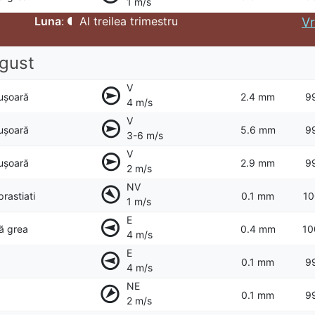
1 m/s
Luna
:
Al treilea trimestru
Vr
gust
V
 ușoară
2.4 mm
9
4 m/s
V
 ușoară
5.6 mm
9
3-6 m/s
V
 ușoară
2.9 mm
9
2 m/s
NV
prastiati
0.1 mm
10
1 m/s
E
ță grea
0.4 mm
10
4 m/s
E
0.1 mm
9
4 m/s
NE
0.1 mm
9
2 m/s