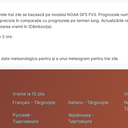
rele trei zile se bazează pe modelul NOAA GFS FV3. Prognozele nume
e precizie în comparație cu prognozele pe termen lung. Actualizările
starea vremii în (Dâmbovița).
e 3 ore.
date meteorologice pentru și a unui meteogram pentru trei zile.
Vreme la 15 zile
V
Français - Târgoviște
Italiano - Târgoviște
N
T
Русский -
Українська -
Тырговиште
Тирговіште