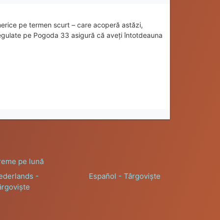
rice pe termen scurt – care acoperă astăzi,
 regulate pe Pogoda 33 asigură că aveți întotdeauna
reme pe lună
ederlands -
Español - Târgoviște
ârgoviște