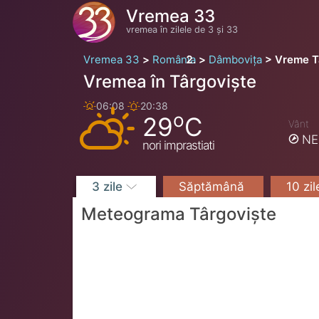
Vremea 33
vremea în zilele de 3 și 33
Vremea 33
România
Dâmbovița
Vreme T
Vremea în Târgoviște
06:08
20:38
o
29
C
Vânt
NE
nori imprastiati
3 zile
Săptămână
10 zi
Meteograma Târgoviște