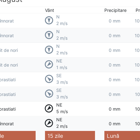
Vânt
Precipitare
Pr
N
 înnorat
0 mm
10
2 m/s
N
 înnorat
0 mm
10
2 m/s
N
t de nori
0 mm
10
2 m/s
NE
t de nori
0 mm
10
1 m/s
SE
prastiati
0 mm
10
3 m/s
SE
prastiati
0 mm
10
3 m/s
NE
prastiati
0 mm
10
5 m/s
NE
 înnorat
0 mm
10
2 m/s
le
15 zile
Lună