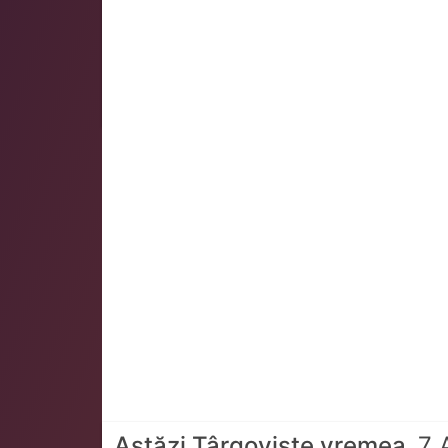
Astăzi Târgoviște vremea
7 