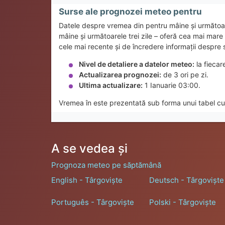
Surse ale prognozei meteo pentru
Datele despre vremea din pentru mâine și următoa
mâine și următoarele trei zile – oferă cea mai mar
cele mai recente și de încredere informații despre 
Nivel de detaliere a datelor meteo:
la fiecar
Actualizarea prognozei:
de 3 ori pe zi.
Ultima actualizare:
1 Ianuarie 03:00.
Vremea în este prezentată sub forma unui tabel cu 
A se vedea și
Prognoza meteo pe săptămână
English - Târgoviște
Deutsch - Târgoviște
Português - Târgoviște
Polski - Târgoviște