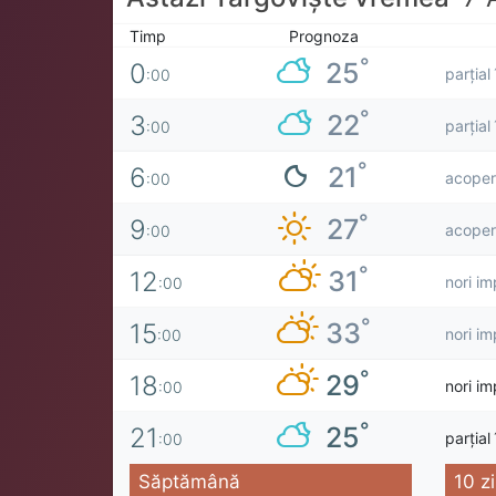
Timp
Prognoza
°
25
0
parțial
:00
°
22
3
parțial
:00
°
21
6
acoperi
:00
°
27
9
acoperi
:00
°
31
12
nori im
:00
°
33
15
nori im
:00
°
29
18
nori im
:00
°
25
21
parțial
:00
Săptămână
10 zi