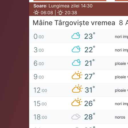
Soare
: Lungimea zilei 14:30
06:08 |
20:38
Mâine Târgoviște vremea
8 
°
23
0
nori im
:00
°
22
3
nori im
:00
°
21
6
ploaie 
:00
°
27
9
ploaie 
:00
°
31
12
ploaie 
:00
°
26
15
nori im
:00
°
28
18
noros
:00