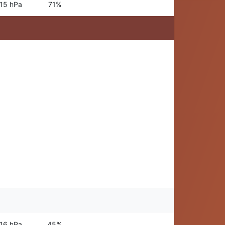
15 hPa
71%
16 hPa
45%