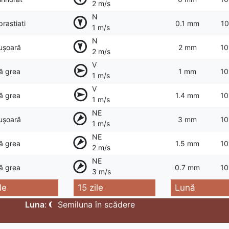
2 m/s
N
prastiati
0.1 mm
10
1 m/s
N
 ușoară
2 mm
10
2 m/s
V
ță grea
1 mm
10
1 m/s
V
ță grea
1.4 mm
10
1 m/s
NE
 ușoară
3 mm
10
1 m/s
NE
ță grea
1.5 mm
10
2 m/s
NE
ță grea
0.7 mm
10
3 m/s
le
15 zile
Lună
Luna
:
Semiluna în scădere