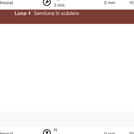
 înnorat
0 mm
10
2 m/s
Luna
:
Semiluna în scădere
N
 înnorat
0 mm
10