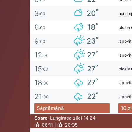
°
20
3
nori im
:00
°
18
6
ploaie
:00
°
23
9
lapovi
:00
°
27
12
lapovi
:00
°
27
15
ploaie
:00
°
27
18
lapovi
:00
°
22
21
lapovi
:00
Săptămână
10 zi
Soare
: Lungimea zilei 14:24
06:11 |
20:35