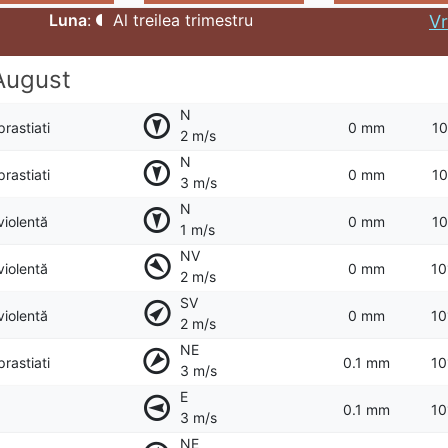
Luna
:
Al treilea trimestru
Vr
August
N
prastiati
0 mm
10
2 m/s
N
prastiati
0 mm
10
3 m/s
N
violentă
0 mm
10
1 m/s
NV
violentă
0 mm
10
2 m/s
SV
violentă
0 mm
10
2 m/s
NE
prastiati
0.1 mm
10
3 m/s
E
0.1 mm
10
3 m/s
NE