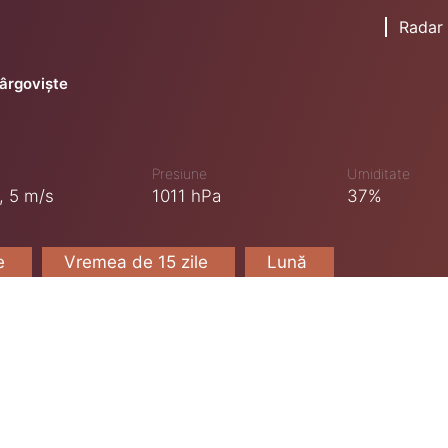
Radar
ârgoviște
Presiune
Umiditate
,
5 m/s
1011 hPa
37%
le
Vremea de 15 zile
Lună