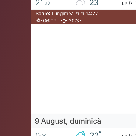
°
23
21
parțial
:00
Soare
: Lungimea zilei 14:27
06:09 |
20:37
9 August, duminică
°
22
0
parțial
:00