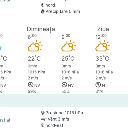
nord
Precipitare 0 mm
Dimineața
Ziua
00
:00
:00
:00
6
9
12
°
°
°
°
3
C
22
C
25
C
33
C
m
0mm
0mm
0mm
15 hPa
1015 hPa
1016 hPa
1016 hPa
/s
2 m/s
2 m/s
2 m/s
NV
NV
NV
N
%
59%
55%
31%
Presiune 1018 hPa
Vânt 3 m/s
stiati
nord-est