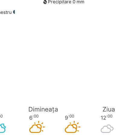
Precipitare 0 mm
imestru
Dimineața
Ziua
00
:00
:00
:00
6
9
12