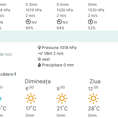
3mm
0.2mm
0.5mm
0mm
18 hPa
1019 hPa
1020 hPa
1020 hPa
/s
2 m/s
2 m/s
2 m/s
N
NV
NV
N
%
90%
94%
52%
Presiune 1018 hPa
Vânt 2 m/s
de nori
vest
Precipitare 0 mm
scădere
Dimineața
Ziua
00
:00
:00
:00
6
9
12
°
°
°
°
0
C
17
C
21
C
28
C
m
0mm
0mm
0mm