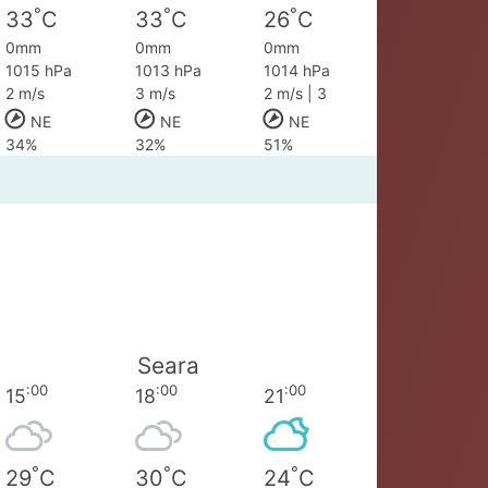
°
°
°
33
C
33
C
26
C
0mm
0mm
0mm
1015 hPa
1013 hPa
1014 hPa
2 m/s
3 m/s
2 m/s | 3
NE
NE
NE
34%
32%
51%
Seara
:00
:00
:00
15
18
21
°
°
°
29
C
30
C
24
C