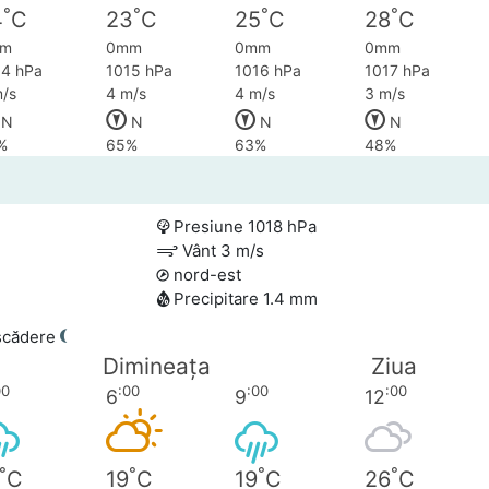
°
°
°
°
4
C
23
C
25
C
28
C
m
0mm
0mm
0mm
14 hPa
1015 hPa
1016 hPa
1017 hPa
/s
4 m/s
4 m/s
3 m/s
N
N
N
N
%
65%
63%
48%
Presiune 1018 hPa
Vânt 3 m/s
nord-est
Precipitare 1.4 mm
scădere
Dimineața
Ziua
00
:00
:00
:00
6
9
12
°
°
°
°
C
19
C
19
C
26
C