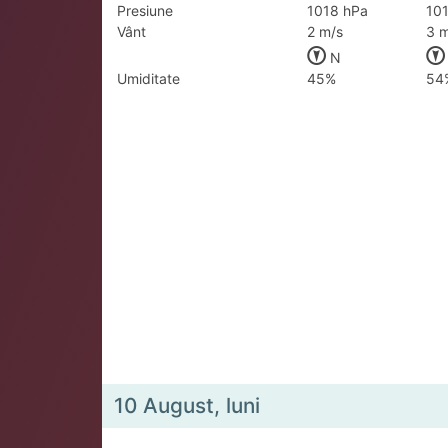
Presiune
1018 hPa
10
Vânt
2 m/s
3 m
N
Umiditate
45%
54
10 August, luni