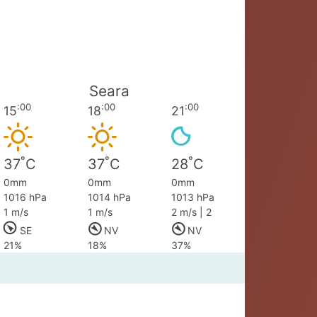
Seara
:00
:00
:00
15
18
21
°
°
°
37
C
37
C
28
C
0mm
0mm
0mm
1016 hPa
1014 hPa
1013 hPa
1 m/s
1 m/s
2 m/s | 2
SE
NV
NV
21%
18%
37%