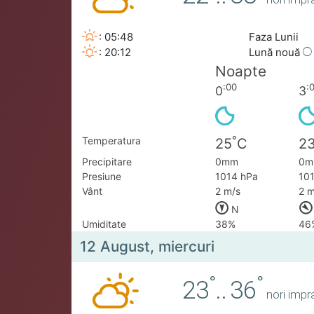
: 05:48
Faza Lunii
: 20:12
Lună nouă
Noapte
:00
:
0
3
°
Temperatura
25
C
2
Precipitare
0mm
0m
Presiune
1014 hPa
10
Vânt
2 m/s
2 m
N
Umiditate
38%
46
12 August, miercuri
°
°
23
..
36
nori impra