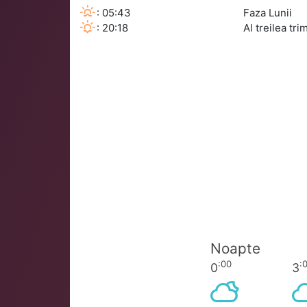
: 05:43
Faza Lunii
: 20:18
Al treilea tr
Noapte
:00
:
0
3