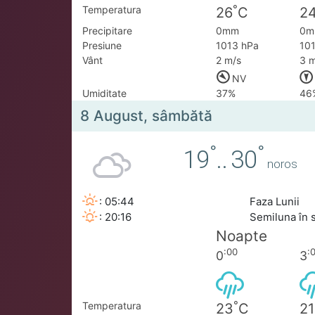
°
Temperatura
26
C
2
Precipitare
0mm
0m
Presiune
1013 hPa
10
Vânt
2 m/s
3 m
NV
Umiditate
37%
46
8 August, sâmbătă
°
°
19
..
30
noros
: 05:44
Faza Lunii
: 20:16
Semiluna în 
Noapte
:00
:
0
3
°
Temperatura
23
C
21