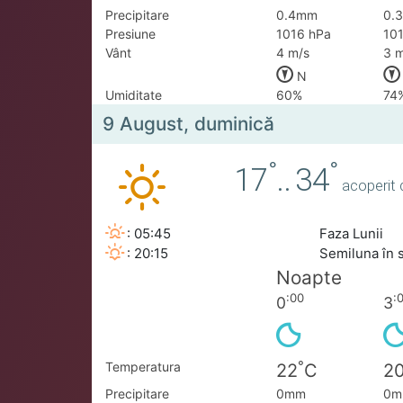
Precipitare
0.4mm
0.
Presiune
1016 hPa
10
Vânt
4 m/s
3 m
N
Umiditate
60%
74
9 August, duminică
°
°
17
..
34
acoperit 
: 05:45
Faza Lunii
: 20:15
Semiluna în 
Noapte
:00
:
0
3
°
Temperatura
22
C
2
Precipitare
0mm
0m