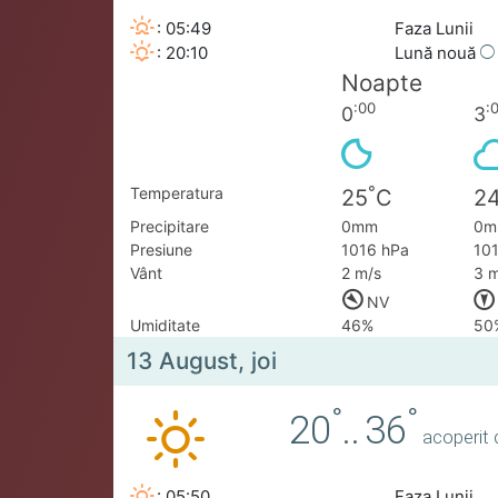
: 05:49
Faza Lunii
: 20:10
Lună nouă
Noapte
:00
:
0
3
°
Temperatura
25
C
2
Precipitare
0mm
0m
Presiune
1016 hPa
10
Vânt
2 m/s
3 m
NV
Umiditate
46%
50
13 August, joi
°
°
20
..
36
acoperit 
: 05:50
Faza Lunii