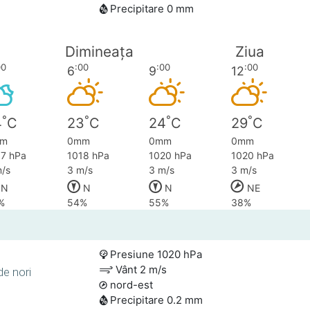
Precipitare 0 mm
Dimineața
Ziua
00
:00
:00
:00
6
9
12
°
°
°
°
4
C
23
C
24
C
29
C
m
0mm
0mm
0mm
17 hPa
1018 hPa
1020 hPa
1020 hPa
/s
3 m/s
3 m/s
3 m/s
N
N
N
NE
%
54%
55%
38%
Presiune 1020 hPa
Vânt 2 m/s
de nori
nord-est
Precipitare 0.2 mm