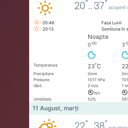
°
°
20
..
37
acoperit 
: 05:46
Faza Lunii
: 20:13
Semiluna în 
Noapte
:00
:
0
3
°
Temperatura
23
C
2
Precipitare
0mm
0m
Presiune
1017 hPa
10
Vânt
2 m/s
1 m
NV
Umiditate
52%
56
11 August, marţi
°
°
22
..
38
nori impra