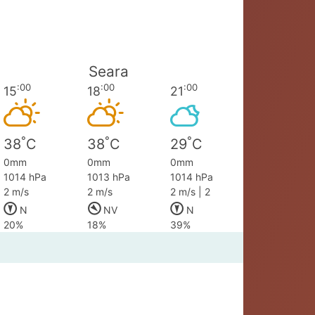
Seara
:00
:00
:00
15
18
21
°
°
°
38
C
38
C
29
C
0mm
0mm
0mm
1014 hPa
1013 hPa
1014 hPa
2 m/s
2 m/s
2 m/s | 2
N
NV
N
20%
18%
39%