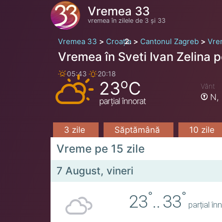
Vremea 33
vremea în zilele de 3 și 33
Vremea 33
Croația
Cantonul Zagreb
Vre
Vremea în Sveti Ivan Zelina p
05:43
20:18
o
23
C
Vânt
N,
parțial înnorat
3 zile
Săptămână
10 zile
Vreme pe 15 zile
7 August, vineri
°
°
23
..
33
parțial în