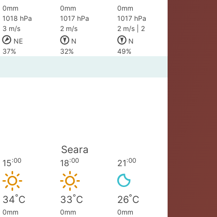
0mm
0mm
0mm
1018 hPa
1017 hPa
1017 hPa
3 m/s
2 m/s
2 m/s | 2
NE
N
N
37%
32%
49%
Seara
:00
:00
:00
15
18
21
°
°
°
34
C
33
C
26
C
0mm
0mm
0mm