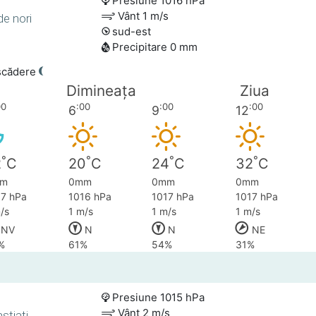
Presiune 1016 hPa
Vânt 1 m/s
de nori
sud-est
Precipitare 0 mm
scădere
Dimineața
Ziua
00
:00
:00
:00
6
9
12
°
°
°
°
2
C
20
C
24
C
32
C
m
0mm
0mm
0mm
17 hPa
1016 hPa
1017 hPa
1017 hPa
/s
1 m/s
1 m/s
1 m/s
NV
N
N
NE
%
61%
54%
31%
Presiune 1015 hPa
Vânt 2 m/s
stiati