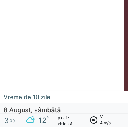
Vreme de 10 zile
8 August, sâmbătă
V
ploaie
°
12
3
:00
4 m/s
violentă