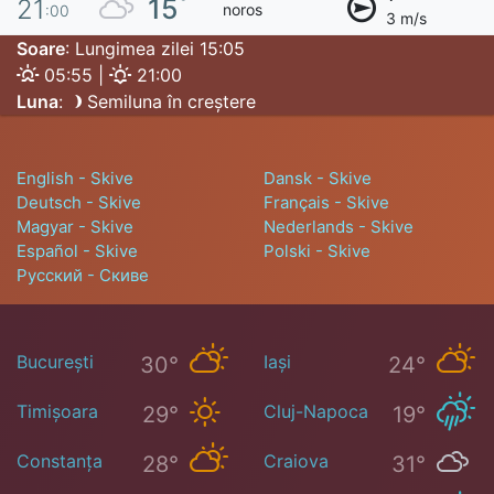
°
15
21
noros
:00
3 m/s
Soare
: Lungimea zilei 15:05
05:55 |
21:00
Luna
:
Semiluna în creștere
English - Skive
Dansk - Skive
Deutsch - Skive
Français - Skive
Magyar - Skive
Nederlands - Skive
Español - Skive
Polski - Skive
Русский - Скиве
București
Iași
30°
24°
Timișoara
Cluj-Napoca
29°
19°
Constanța
Craiova
28°
31°