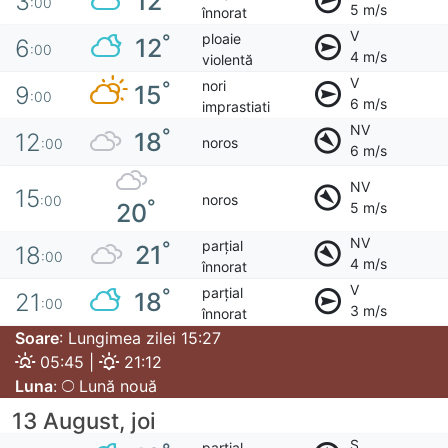
12
3
:00
5 m/s
înnorat
V
ploaie
°
12
6
:00
4 m/s
violentă
V
nori
°
15
9
:00
6 m/s
imprastiati
NV
°
18
12
noros
:00
6 m/s
NV
15
noros
:00
°
20
5 m/s
NV
parțial
°
21
18
:00
4 m/s
înnorat
V
parțial
°
18
21
:00
3 m/s
înnorat
Soare
: Lungimea zilei 15:27
05:45 |
21:12
Luna
:
Lună nouă
13 August, joi
S
parțial