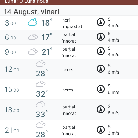
Luna
:
Lună nouă
14 August, vineri
S
nori
°
18
3
:00
4 m/s
imprastiati
S
parțial
°
17
6
:00
4 m/s
înnorat
S
parțial
°
21
9
:00
4 m/s
înnorat
S
12
noros
:00
°
28
6 m/s
S
15
noros
:00
°
32
6 m/s
S
parțial
18
:00
°
33
6 m/s
înnorat
S
parțial
21
:00
°
28
3 m/s
înnorat