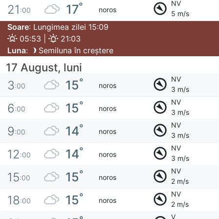
NV
°
17
21
noros
:00
5 m/s
Soare
: Lungimea zilei 15:09
05:53 |
21:03
Luna
:
Semiluna în creștere
17 August, luni
NV
°
15
3
noros
:00
3 m/s
NV
°
15
6
noros
:00
3 m/s
NV
°
14
9
noros
:00
3 m/s
NV
°
14
12
noros
:00
3 m/s
NV
°
15
15
noros
:00
2 m/s
NV
°
15
18
noros
:00
2 m/s
V