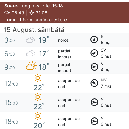
Soare
: Lungimea zilei 15:18
05:49 |
21:08
Luna
:
Semiluna în creștere
15 August, sâmbătă
S
°
19
3
noros
:00
5 m/s
SV
parțial
°
17
6
:00
3 m/s
înnorat
V
parțial
°
18
9
:00
4 m/s
înnorat
NV
acoperit de
12
:00
°
22
7 m/s
nori
V
acoperit de
15
:00
°
22
8 m/s
nori
V
acoperit de
18
:00
°
20
9 m/s
nori