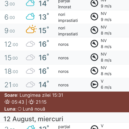
parțial
°
14
3
:00
9 m/s
înnorat
NV
nori
°
13
6
:00
9 m/s
imprastiati
NV
nori
°
15
9
:00
8 m/s
imprastiati
NV
°
16
12
noros
:00
8 m/s
NV
°
16
15
noros
:00
8 m/s
NV
°
16
18
noros
:00
8 m/s
V
°
14
21
noros
:00
6 m/s
Soare
: Lungimea zilei 15:31
05:43 |
21:15
Luna
:
Lună nouă
12 August, miercuri
V
parțial
°