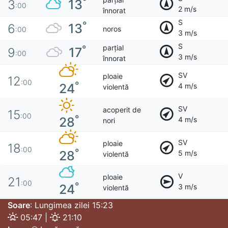
°
13
3
:00
2 m/s
înnorat
S
°
13
6
noros
:00
3 m/s
S
parțial
°
17
9
:00
3 m/s
înnorat
SV
ploaie
12
:00
°
24
4 m/s
violentă
SV
acoperit de
15
:00
°
28
4 m/s
nori
SV
ploaie
18
:00
°
28
5 m/s
violentă
V
ploaie
21
:00
°
24
3 m/s
violentă
Soare
: Lungimea zilei 15:23
05:47 |
21:10