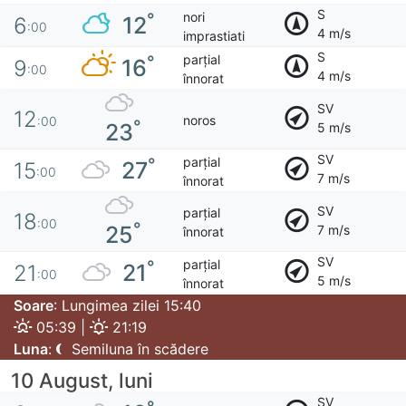
S
nori
°
12
6
:00
4 m/s
imprastiati
S
parțial
°
16
9
:00
4 m/s
înnorat
SV
12
noros
:00
°
23
5 m/s
SV
parțial
°
27
15
:00
7 m/s
înnorat
SV
parțial
18
:00
°
25
7 m/s
înnorat
SV
parțial
°
21
21
:00
5 m/s
înnorat
Soare
: Lungimea zilei 15:40
05:39 |
21:19
Luna
:
Semiluna în scădere
10 August, luni
SV