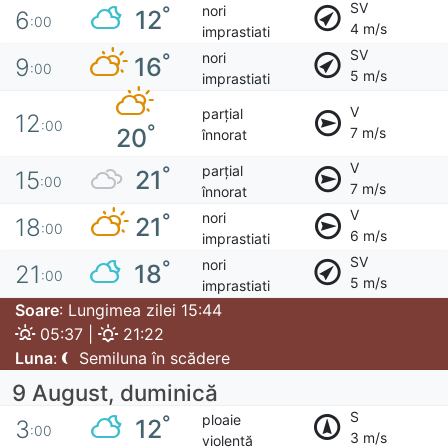
SV
nori
°
12
6
:00
4 m/s
imprastiati
SV
nori
°
16
9
:00
5 m/s
imprastiati
V
parțial
12
:00
°
20
7 m/s
înnorat
V
parțial
°
21
15
:00
7 m/s
înnorat
V
nori
°
21
18
:00
6 m/s
imprastiati
SV
nori
°
18
21
:00
5 m/s
imprastiati
Soare
: Lungimea zilei 15:44
05:37 |
21:22
Luna
:
Semiluna în scădere
9 August, duminică
S
ploaie
°
12
3
:00
3 m/s
violentă