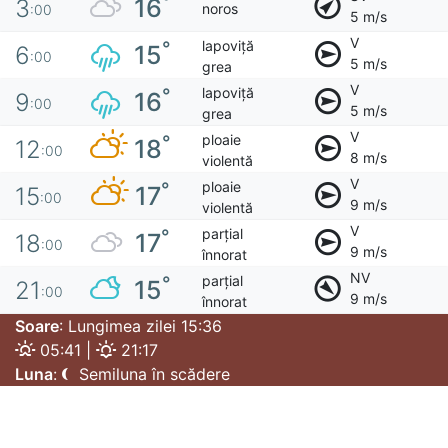
°
16
3
noros
:00
5 m/s
V
lapoviță
°
15
6
:00
5 m/s
grea
V
lapoviță
°
16
9
:00
5 m/s
grea
V
ploaie
°
18
12
:00
8 m/s
violentă
V
ploaie
°
17
15
:00
9 m/s
violentă
V
parțial
°
17
18
:00
9 m/s
înnorat
NV
parțial
°
15
21
:00
9 m/s
înnorat
Soare
: Lungimea zilei 15:36
05:41 |
21:17
Luna
:
Semiluna în scădere