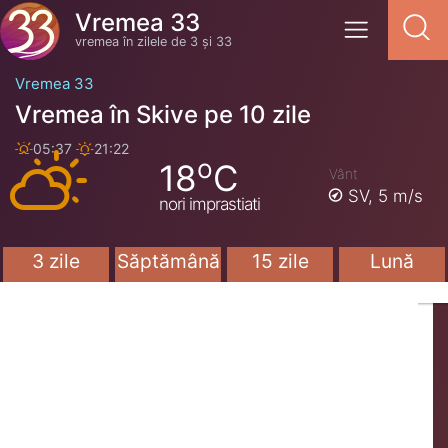
Vremea 33
vremea în zilele de 3 și 33
Vremea 33
Vremea în Skive pe 10 zile
05:37
21:22
o
18
C
Vânt
SV,
5 m/s
nori imprastiati
3 zile
Săptămână
15 zile
Lună