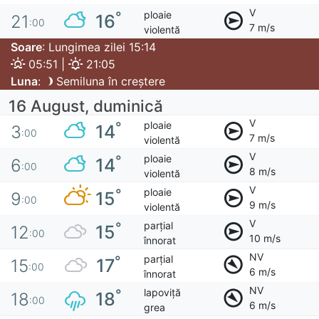
V
ploaie
°
16
21
:00
7 m/s
violentă
Soare
: Lungimea zilei 15:14
05:51 |
21:05
Luna
:
Semiluna în creștere
16 August, duminică
V
ploaie
°
14
3
:00
7 m/s
violentă
V
ploaie
°
14
6
:00
8 m/s
violentă
V
ploaie
°
15
9
:00
9 m/s
violentă
V
parțial
°
15
12
:00
10 m/s
înnorat
NV
parțial
°
17
15
:00
6 m/s
înnorat
NV
lapoviță
°
18
18
:00
6 m/s
grea