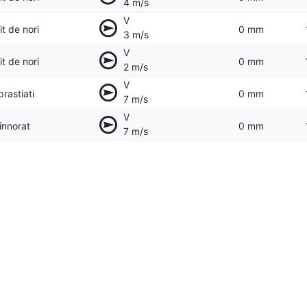
4 m/s
V
t de nori
0 mm
3 m/s
V
t de nori
0 mm
2 m/s
V
prastiati
0 mm
7 m/s
V
 înnorat
0 mm
7 m/s