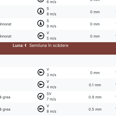
6 m/s
S
0 mm
8 m/s
S
 înnorat
0 mm
9 m/s
V
 înnorat
0 mm
5 m/s
Luna
:
Semiluna în scădere
V
0 mm
3 m/s
V
0.1 mm
4 m/s
SV
ță grea
0.9 mm
7 m/s
V
ță grea
0.5 mm
8 m/s