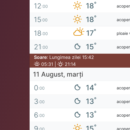
°
18
12
acoperi
:00
°
18
15
acoperi
:00
°
17
18
ploaie 
:00
°
15
21
acoperi
:00
Soare
: Lungimea zilei 15:42
05:31 |
21:14
11 August, marţi
°
14
0
acoperi
:00
°
13
3
acoperi
:00
°
13
6
acoperi
:00
°
15
9
acoperi
:00