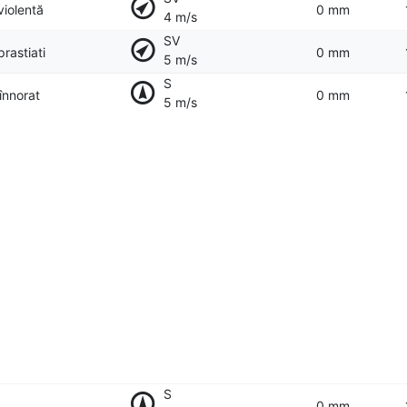
violentă
0 mm
4 m/s
SV
prastiati
0 mm
5 m/s
S
 înnorat
0 mm
5 m/s
S
0 mm