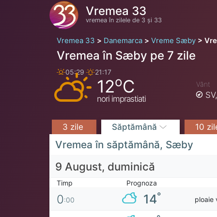
Vremea 33
vremea în zilele de 3 și 33
Vremea 33
Danemarca
Vreme Sæby
Vre
Vremea în Sæby pe 7 zile
05:29
21:17
o
12
C
Vânt
SV
nori imprastiati
3 zile
Săptămână
10 zi
Vremea în săptămână, Sæby
9 August, duminică
Timp
Prognoza
°
14
0
ploaie 
:00