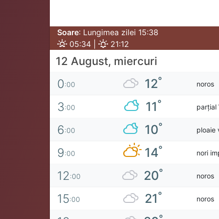
Soare
: Lungimea zilei 15:38
05:34 |
21:12
12 August, miercuri
°
12
0
noros
:00
°
11
3
parțial
:00
°
10
6
ploaie 
:00
°
14
9
nori im
:00
°
20
12
noros
:00
°
21
15
noros
:00
°