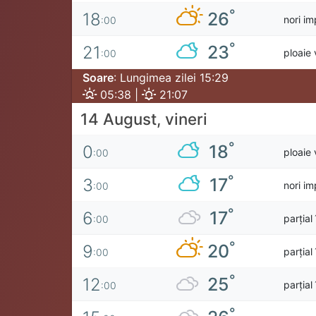
°
26
18
nori im
:00
°
23
21
ploaie 
:00
Soare
: Lungimea zilei 15:29
05:38 |
21:07
14 August, vineri
°
18
0
ploaie 
:00
°
17
3
nori im
:00
°
17
6
parțial
:00
°
20
9
parțial
:00
°
25
12
parțial
:00
°