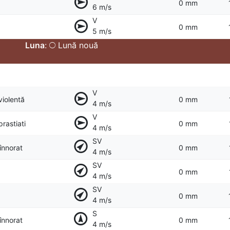
0 mm
6 m/s
V
0 mm
5 m/s
Luna
:
Lună nouă
V
violentă
0 mm
4 m/s
V
prastiati
0 mm
4 m/s
SV
 înnorat
0 mm
4 m/s
SV
0 mm
4 m/s
SV
0 mm
4 m/s
S
 înnorat
0 mm
4 m/s