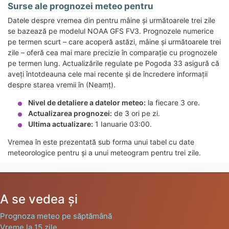
Surse ale prognozei meteo pentru
Datele despre vremea din pentru mâine și următoarele trei zile
se bazează pe modelul NOAA GFS FV3. Prognozele numerice
pe termen scurt – care acoperă astăzi, mâine și următoarele trei
zile – oferă cea mai mare precizie în comparație cu prognozele
pe termen lung. Actualizările regulate pe Pogoda 33 asigură că
aveți întotdeauna cele mai recente și de încredere informații
despre starea vremii în (Neamț).
Nivel de detaliere a datelor meteo:
la fiecare 3 ore.
Actualizarea prognozei:
de 3 ori pe zi.
Ultima actualizare:
1 Ianuarie 03:00.
Vremea în este prezentată sub forma unui tabel cu date
meteorologice pentru și a unui meteogram pentru trei zile.
A se vedea și
Prognoza meteo pe săptămână
Vreme la 15 zile