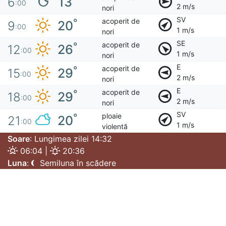
13
6
:00
2 m/s
nori
SV
acoperit de
°
20
9
:00
1 m/s
nori
SE
acoperit de
°
26
12
:00
1 m/s
nori
E
acoperit de
°
29
15
:00
2 m/s
nori
E
acoperit de
°
29
18
:00
2 m/s
nori
SV
ploaie
°
20
21
:00
1 m/s
violentă
Soare
: Lungimea zilei 14:32
06:04 |
20:36
Luna
:
Semiluna în scădere