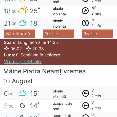
2 m/s
nori
NE
ploaie
°
25
18
:00
3 m/s
violentă
N
ploaie
°
18
21
:00
2 m/s
violentă
Săptămână
10 zile
15 zile
Soare
: Lungimea zilei 14:35
06:02 |
20:38
Luna
:
Semiluna în scădere
Vreme pe 33 zile
Mâine Piatra Neamț vremea
10 August
V
ploaie
°
15
0
:00
2 m/s
violentă
V
acoperit de
°
14
3
:00
2 m/s
nori
V
acoperit de
°