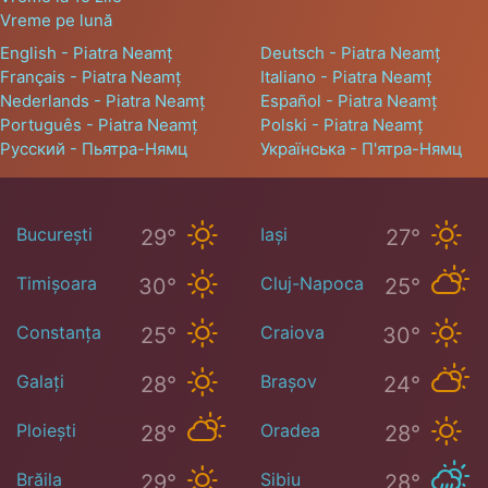
Vreme pe lună
English - Piatra Neamț
Deutsch - Piatra Neamț
Français - Piatra Neamț
Italiano - Piatra Neamț
Nederlands - Piatra Neamț
Español - Piatra Neamț
Português - Piatra Neamț
Polski - Piatra Neamț
Русский - Пьятра-Нямц
Українська - П'ятра-Нямц
București
Iași
29°
27°
Timișoara
Cluj-Napoca
30°
25°
Constanța
Craiova
25°
30°
Galați
Brașov
28°
24°
Ploiești
Oradea
28°
28°
Brăila
Sibiu
29°
28°