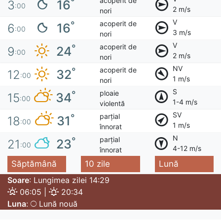
acoperit de
°
16
3
:00
2 m/s
nori
V
acoperit de
°
16
6
:00
3 m/s
nori
V
acoperit de
°
24
9
:00
2 m/s
nori
NV
acoperit de
°
32
12
:00
1 m/s
nori
S
ploaie
°
34
15
:00
1-4 m/s
violentă
SV
parțial
°
31
18
:00
1 m/s
înnorat
N
parțial
°
23
21
:00
4-12 m/s
înnorat
Săptămână
10 zile
Lună
Soare
: Lungimea zilei 14:29
06:05 |
20:34
Luna
:
Lună nouă