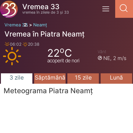
Vremea 33
vremea în zilele de 3 și 33
Vremea 33
Neamț
Vremea în Piatra Neamț
06:02
20:38
o
22
C
Vânt
NE,
2 m/s
acoperit de nori
3 zile
Săptămână
15 zile
Lună
Meteograma Piatra Neamț