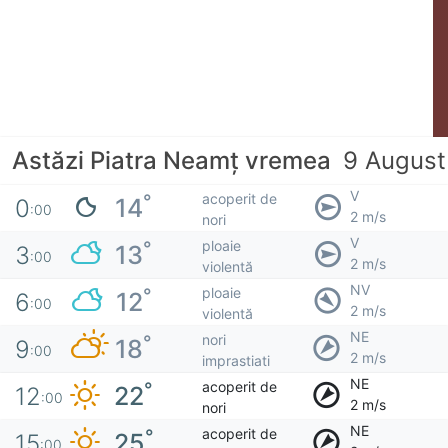
Astăzi Piatra Neamț vremea
9 August
V
acoperit de
°
14
0
:00
2 m/s
nori
V
ploaie
°
13
3
:00
2 m/s
violentă
NV
ploaie
°
12
6
:00
2 m/s
violentă
NE
nori
°
18
9
:00
2 m/s
imprastiati
NE
acoperit de
°
22
12
:00
2 m/s
nori
NE
acoperit de
°
25
15
:00