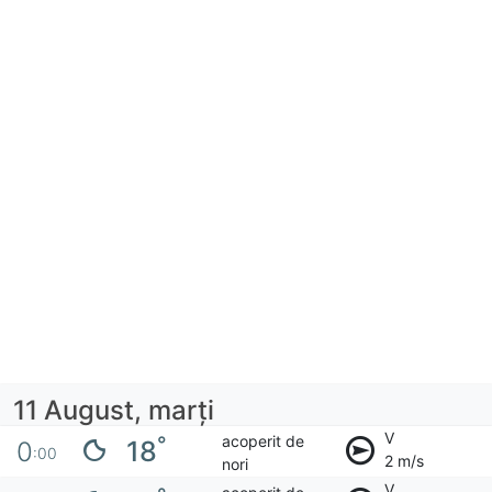
11 August, marţi
V
acoperit de
°
18
0
:00
2 m/s
nori
V