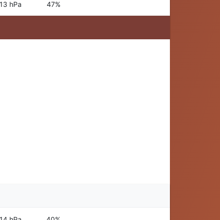
13 hPa
47%
14 hPa
40%