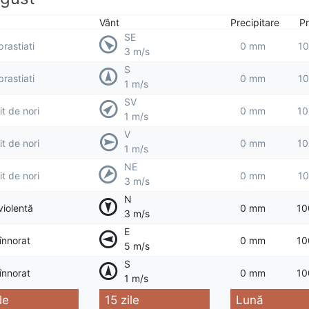
Vânt
Precipitare
Pr
SE
prastiati
0 mm
10
3 m/s
S
prastiati
0 mm
10
1 m/s
SV
t de nori
0 mm
10
1 m/s
V
t de nori
0 mm
10
1 m/s
NE
t de nori
0 mm
10
3 m/s
N
violentă
0 mm
10
3 m/s
E
 înnorat
0 mm
10
5 m/s
S
 înnorat
0 mm
10
1 m/s
le
15 zile
Lună