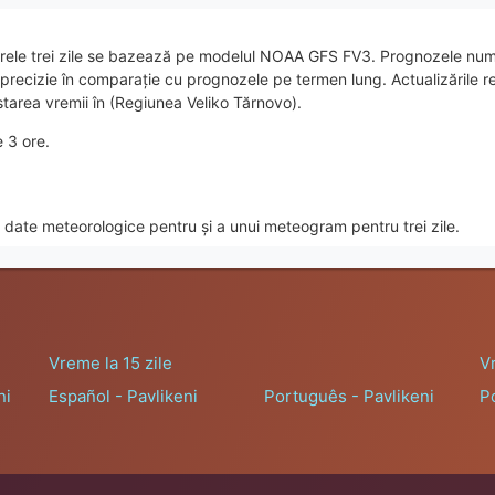
rele trei zile se bazează pe modelul NOAA GFS FV3. Prognozele nume
e precizie în comparație cu prognozele pe termen lung. Actualizările
starea vremii în (Regiunea Veliko Tărnovo).
e 3 ore.
date meteorologice pentru și a unui meteogram pentru trei zile.
Vreme la 15 zile
V
ni
Español - Pavlikeni
Português - Pavlikeni
Po