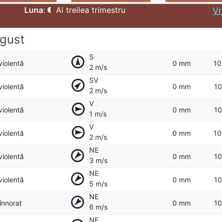
Luna
:
Al treilea trimestru
Vr
gust
S
violentă
0 mm
10
2 m/s
SV
violentă
0 mm
10
2 m/s
V
violentă
0 mm
10
1 m/s
V
violentă
0 mm
10
2 m/s
NE
violentă
0 mm
10
3 m/s
NE
violentă
0 mm
10
5 m/s
NE
 înnorat
0 mm
10
6 m/s
NE