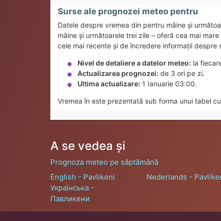
Surse ale prognozei meteo pentru
Datele despre vremea din pentru mâine și următoa
mâine și următoarele trei zile – oferă cea mai mar
cele mai recente și de încredere informații despre 
Nivel de detaliere a datelor meteo:
la fiecar
Actualizarea prognozei:
de 3 ori pe zi.
Ultima actualizare:
1 Ianuarie 03:00.
Vremea în este prezentată sub forma unui tabel cu 
A se vedea și
Prognoza meteo pe săptămână
English - Pavlikeni
Nederlands - Pavlike
Українська -
Павликени