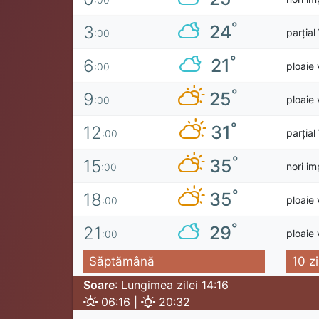
°
24
3
parțial
:00
°
21
6
ploaie 
:00
°
25
9
ploaie 
:00
°
31
12
parțial
:00
°
35
15
nori im
:00
°
35
18
ploaie 
:00
°
29
21
ploaie 
:00
Săptămână
10 zi
Soare
: Lungimea zilei 14:16
06:16 |
20:32