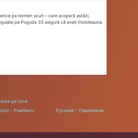
rice pe termen scurt – care acoperă astăzi,
 regulate pe Pogoda 33 asigură că aveți întotdeauna
reme pe lună
lski - Pawlikeni
Русский - Павликени