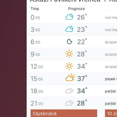
Timp
Prognoza
°
26
0
nori im
:00
°
23
3
nori im
:00
°
22
6
acoperi
:00
°
28
9
acoperi
:00
°
34
12
acoperi
:00
°
37
15
ploaie 
:00
°
34
18
parțial
:00
°
28
21
parțial
:00
Săptămână
10 zi