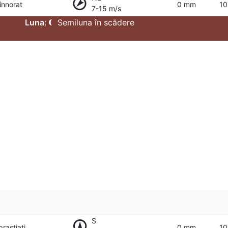
 înnorat
0 mm
10
7-15 m/s
Luna
:
Semiluna în scădere
S
prastiati
0 mm
10