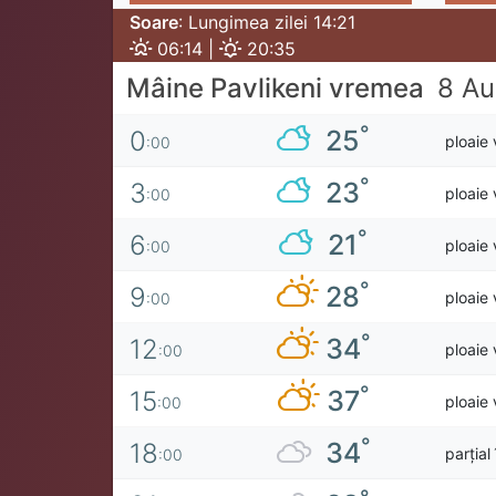
Soare
: Lungimea zilei 14:21
06:14 |
20:35
Mâine Pavlikeni vremea
8 Au
°
25
0
ploaie 
:00
°
23
3
ploaie 
:00
°
21
6
ploaie 
:00
°
28
9
ploaie 
:00
°
34
12
ploaie 
:00
°
37
15
ploaie 
:00
°
34
18
parțial
:00