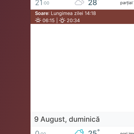
°
28
21
parțial
:00
Soare
: Lungimea zilei 14:18
06:15 |
20:34
9 August, duminică
°
25
0
nori im
:00