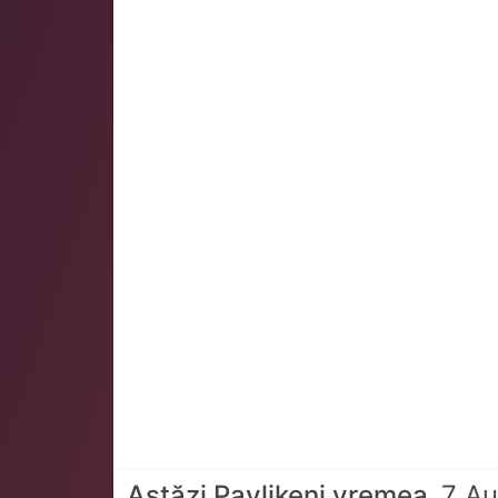
Astăzi Pavlikeni vremea
7 Au