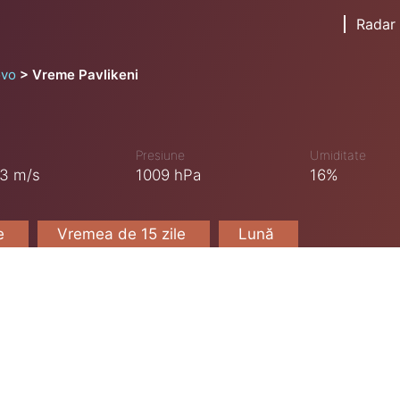
Radar
ovo
Vreme Pavlikeni
Presiune
Umiditate
3 m/s
1009 hPa
16%
le
Vremea de 15 zile
Lună