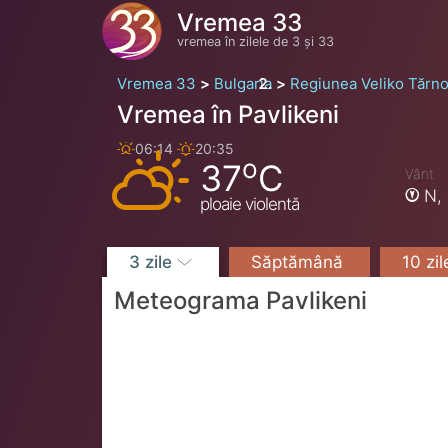
Vremea 33
vremea în zilele de 3 și 33
Vremea 33
Bulgaria
Regiunea Veliko Tărn
Vremea în Pavlikeni
06:14
20:35
o
37
C
Vânt
N,
ploaie violentă
3 zile
Săptămână
10 zi
Meteograma Pavlikeni