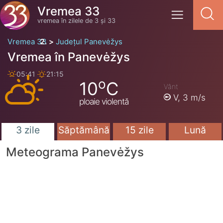
Vremea 33
vremea în zilele de 3 și 33
Vremea 33
Județul Panevėžys
Vremea în Panevėžys
05:41
21:15
o
10
C
Vânt
V,
3 m/s
ploaie violentă
3 zile
Săptămână
15 zile
Lună
Meteograma Panevėžys