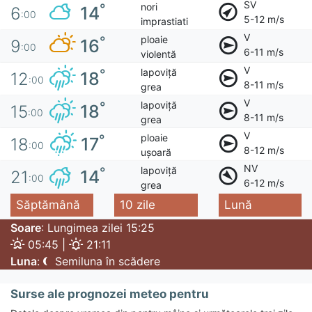
SV
nori
°
14
6
:00
5-12 m/s
imprastiati
V
ploaie
°
16
9
:00
6-11 m/s
violentă
V
lapoviță
°
18
12
:00
8-11 m/s
grea
V
lapoviță
°
18
15
:00
8-11 m/s
grea
V
ploaie
°
17
18
:00
8-12 m/s
ușoară
NV
lapoviță
°
14
21
:00
6-12 m/s
grea
Săptămână
10 zile
Lună
Soare
: Lungimea zilei 15:25
05:45 |
21:11
Luna
:
Semiluna în scădere
Surse ale prognozei meteo pentru