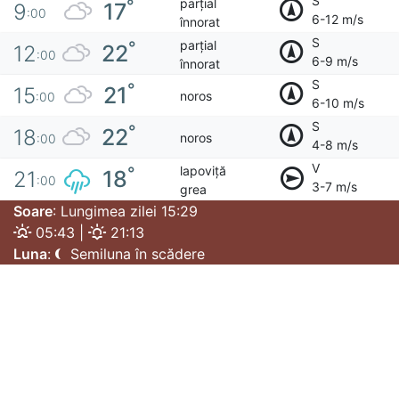
S
parțial
°
17
9
:00
6-12 m/s
înnorat
S
parțial
°
22
12
:00
6-9 m/s
înnorat
S
°
21
15
noros
:00
6-10 m/s
S
°
22
18
noros
:00
4-8 m/s
V
lapoviță
°
18
21
:00
3-7 m/s
grea
Soare
: Lungimea zilei 15:29
05:43 |
21:13
Luna
:
Semiluna în scădere