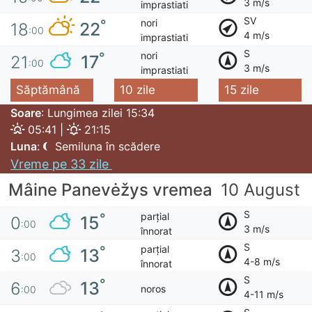
3 m/s
imprastiati
SV
nori
°
22
18
:00
4 m/s
imprastiati
S
nori
°
17
21
:00
3 m/s
imprastiati
Săptămână
10 zile
15 zile
Soare
: Lungimea zilei 15:34
05:41 |
21:15
Luna
:
Semiluna în scădere
Vreme pe 33 zile
Mâine Panevėžys vremea
10 August
S
parțial
°
15
0
:00
3 m/s
înnorat
S
parțial
°
13
3
:00
4-8 m/s
înnorat
S
°
13
6
noros
:00
4-11 m/s