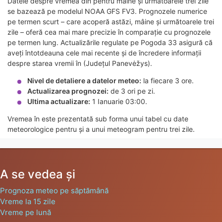
Datele despre vremea din pentru mâine și următoarele trei zile
se bazează pe modelul NOAA GFS FV3. Prognozele numerice
pe termen scurt – care acoperă astăzi, mâine și următoarele trei
zile – oferă cea mai mare precizie în comparație cu prognozele
pe termen lung. Actualizările regulate pe Pogoda 33 asigură că
aveți întotdeauna cele mai recente și de încredere informații
despre starea vremii în (Județul Panevėžys).
Nivel de detaliere a datelor meteo:
la fiecare 3 ore.
Actualizarea prognozei:
de 3 ori pe zi.
Ultima actualizare:
1 Ianuarie 03:00.
Vremea în este prezentată sub forma unui tabel cu date
meteorologice pentru și a unui meteogram pentru trei zile.
A se vedea și
Prognoza meteo pe săptămână
Vreme la 15 zile
Vreme pe lună