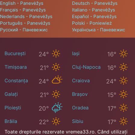
English - Panevėžys
Deutsch - Panevėžys
Français - Panevėžys
Italiano - Panevėžys
Nederlands - Panevėžys
Español - Panevėžys
Português - Panevėžys
Polski - Poniewież
Русский - Паневежис
Українська - Паневежис
București
Iași
24°
16°
Timișoara
Cluj-Napoca
21°
16°
Constanța
Craiova
24°
24°
Galați
Brașov
21°
15°
Ploiești
Oradea
20°
17°
Brăila
Sibiu
22°
17°
Toate drepturile rezervate vremea33.ro. Când utilizați