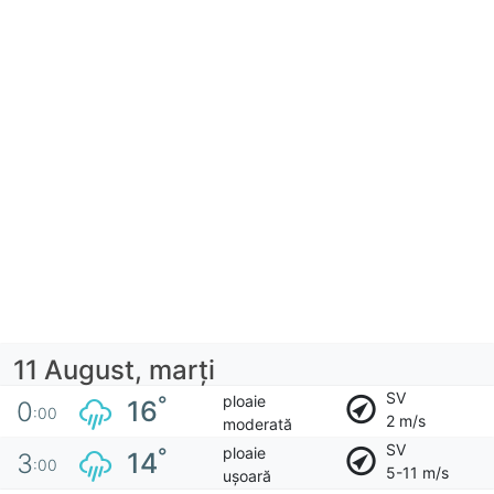
11 August, marţi
SV
ploaie
°
16
0
:00
2 m/s
moderată
SV
ploaie
°
14
3
:00
5-11 m/s
ușoară