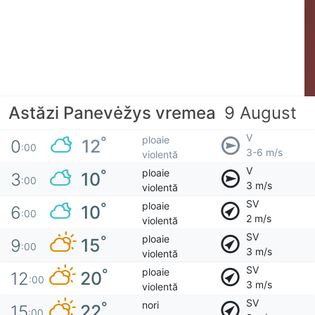
Astăzi Panevėžys vremea
9 August
V
ploaie
°
12
0
:00
3-6 m/s
violentă
V
ploaie
°
10
3
:00
3 m/s
violentă
SV
ploaie
°
10
6
:00
2 m/s
violentă
SV
ploaie
°
15
9
:00
3 m/s
violentă
SV
ploaie
°
20
12
:00
3 m/s
violentă
SV
nori
°
22
15
:00