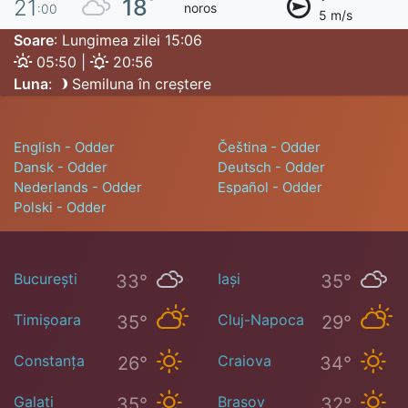
°
18
21
noros
:00
5 m/s
Soare
: Lungimea zilei 15:06
05:50 |
20:56
Luna
:
Semiluna în creștere
English - Odder
Čeština - Odder
Dansk - Odder
Deutsch - Odder
Nederlands - Odder
Español - Odder
Polski - Odder
București
Iași
33°
35°
Timișoara
Cluj-Napoca
35°
29°
Constanța
Craiova
26°
34°
Galați
Brașov
35°
32°