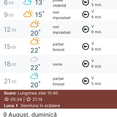
°
13
6
:00
5 m/s
violentă
V
nori
°
15
9
:00
6 m/s
imprastiati
V
nori
12
:00
°
20
6 m/s
imprastiati
V
parțial
15
:00
°
22
6 m/s
înnorat
V
18
noros
:00
°
22
6 m/s
V
parțial
21
:00
°
20
5 m/s
înnorat
Soare
: Lungimea zilei 15:40
05:34 |
21:14
Luna
:
Semiluna în scădere
9 August, duminică