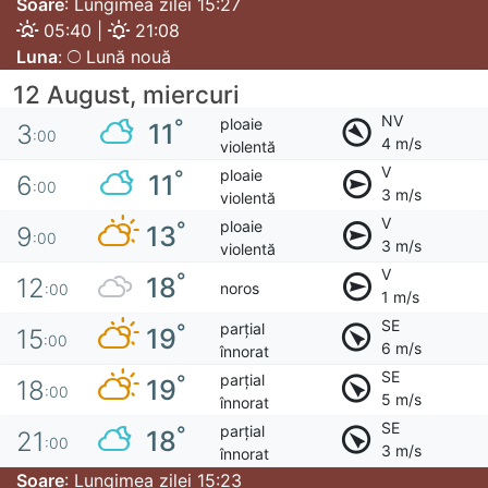
Soare
: Lungimea zilei 15:27
05:40 |
21:08
Luna
:
Lună nouă
12 August, miercuri
NV
ploaie
°
11
3
:00
4 m/s
violentă
V
ploaie
°
11
6
:00
3 m/s
violentă
V
ploaie
°
13
9
:00
3 m/s
violentă
V
°
18
12
noros
:00
1 m/s
SE
parțial
°
19
15
:00
6 m/s
înnorat
SE
parțial
°
19
18
:00
5 m/s
înnorat
SE
parțial
°
18
21
:00
3 m/s
înnorat
Soare
: Lungimea zilei 15:23