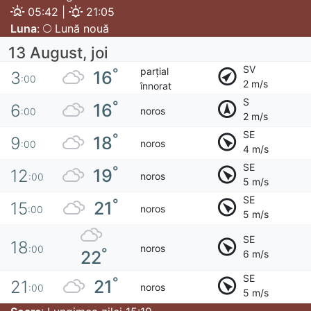
05:42 |
21:05
Luna
:
Lună nouă
13 August, joi
SV
parțial
°
16
3
:00
2 m/s
înnorat
S
°
16
6
noros
:00
2 m/s
SE
°
18
9
noros
:00
4 m/s
SE
°
19
12
noros
:00
5 m/s
SE
°
21
15
noros
:00
5 m/s
SE
18
noros
:00
°
22
6 m/s
SE
°
21
21
noros
:00
5 m/s