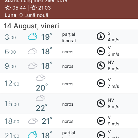
Soare
: Lungimea zilei 15:19
05:44 |
21:03
Luna
:
Lună nouă
14 August, vineri
S
parțial
°
19
3
:00
4 m/s
înnorat
V
°
18
6
noros
:00
3 m/s
NV
°
18
9
noros
:00
6 m/s
V
12
noros
:00
°
20
7 m/s
NV
15
noros
:00
°
22
8 m/s
V
°
21
18
noros
:00
9 m/s
V
parțial
°
18
21
:00