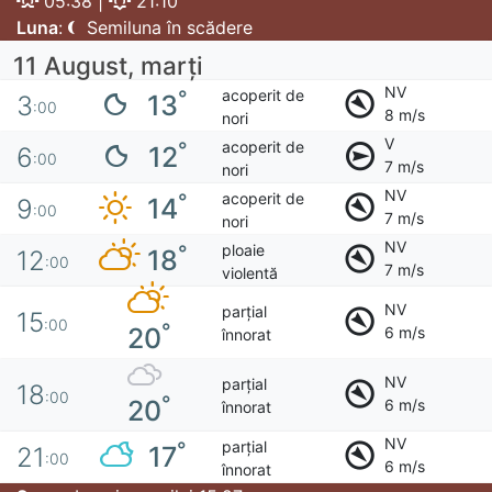
05:38 |
21:10
Luna
:
Semiluna în scădere
11 August, marţi
NV
acoperit de
°
13
3
:00
8 m/s
nori
V
acoperit de
°
12
6
:00
7 m/s
nori
NV
acoperit de
°
14
9
:00
7 m/s
nori
NV
ploaie
°
18
12
:00
7 m/s
violentă
NV
parțial
15
:00
°
20
6 m/s
înnorat
NV
parțial
18
:00
°
20
6 m/s
înnorat
NV
parțial
°
17
21
:00
6 m/s
înnorat