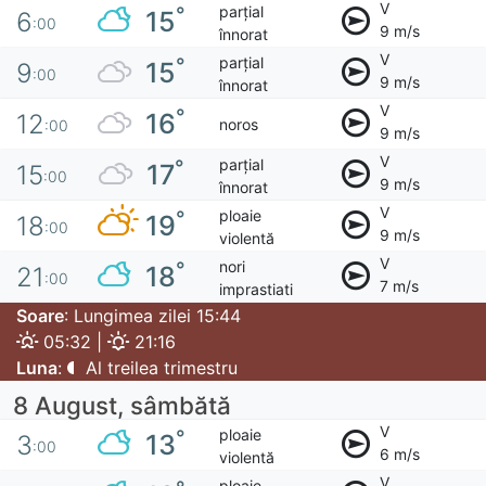
V
parțial
°
15
6
:00
9 m/s
înnorat
V
parțial
°
15
9
:00
9 m/s
înnorat
V
°
16
12
noros
:00
9 m/s
V
parțial
°
17
15
:00
9 m/s
înnorat
V
ploaie
°
19
18
:00
9 m/s
violentă
V
nori
°
18
21
:00
7 m/s
imprastiati
Soare
: Lungimea zilei 15:44
05:32 |
21:16
Luna
:
Al treilea trimestru
8 August, sâmbătă
V
ploaie
°
13
3
:00
6 m/s
violentă
V
ploaie