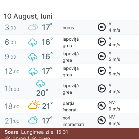
10 August, luni
V
°
17
3
noros
:00
4 m/s
V
lapoviță
°
16
6
:00
4 m/s
grea
V
lapoviță
°
16
9
:00
5 m/s
grea
V
lapoviță
°
17
12
:00
5 m/s
grea
V
lapoviță
15
:00
°
20
4 m/s
grea
NV
parțial
°
21
18
:00
9 m/s
înnorat
NV
nori
°
17
21
:00
8 m/s
imprastiati
Soare
: Lungimea zilei 15:31