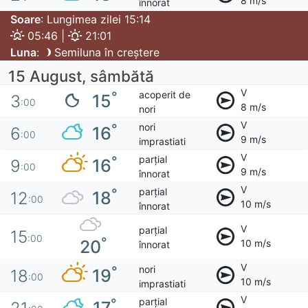
8 m/s
înnorat
Soare
: Lungimea zilei 15:14
05:46 |
21:01
Luna
:
Semiluna în creștere
15 August, sâmbătă
V
acoperit de
°
15
3
:00
8 m/s
nori
V
nori
°
16
6
:00
9 m/s
imprastiati
V
parțial
°
16
9
:00
9 m/s
înnorat
V
parțial
°
18
12
:00
10 m/s
înnorat
V
parțial
15
:00
°
20
10 m/s
înnorat
V
nori
°
19
18
:00
10 m/s
imprastiati
V
parțial
°