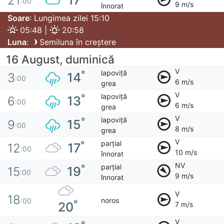
17
21
:00
9 m/s
înnorat
Soare
: Lungimea zilei 15:10
05:48 |
20:58
Luna
:
Semiluna în creștere
16 August, duminică
V
lapoviță
°
14
3
:00
6 m/s
grea
V
lapoviță
°
13
6
:00
6 m/s
grea
V
lapoviță
°
15
9
:00
8 m/s
grea
V
parțial
°
17
12
:00
10 m/s
înnorat
NV
parțial
°
19
15
:00
9 m/s
înnorat
V
18
noros
:00
°
20
7 m/s
V