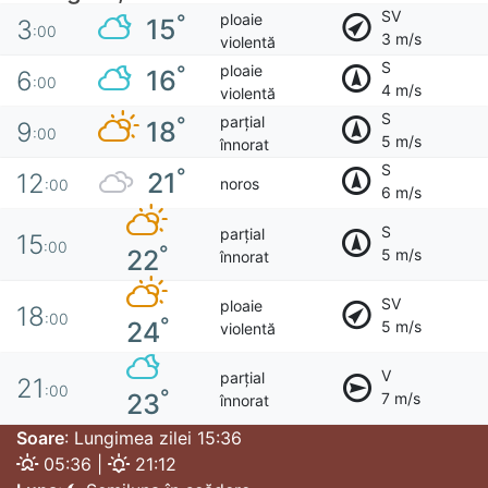
SV
ploaie
°
15
3
:00
3 m/s
violentă
S
ploaie
°
16
6
:00
4 m/s
violentă
S
parțial
°
18
9
:00
5 m/s
înnorat
S
°
21
12
noros
:00
6 m/s
S
parțial
15
:00
°
22
5 m/s
înnorat
SV
ploaie
18
:00
°
24
5 m/s
violentă
V
parțial
21
:00
°
23
7 m/s
înnorat
Soare
: Lungimea zilei 15:36
05:36 |
21:12