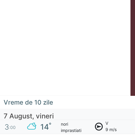
Vreme de 10 zile
7 August, vineri
V
nori
°
14
3
:00
9 m/s
imprastiati