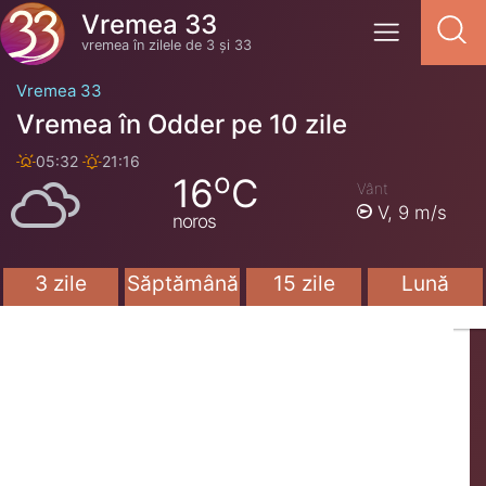
Vremea 33
vremea în zilele de 3 și 33
Vremea 33
Vremea în Odder pe 10 zile
05:32
21:16
o
16
C
Vânt
V,
9 m/s
noros
3 zile
Săptămână
15 zile
Lună