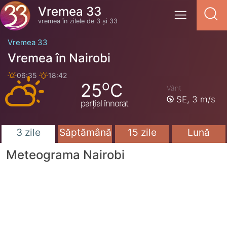
Vremea 33
vremea în zilele de 3 și 33
Vremea 33
Vremea în Nairobi
06:35
18:42
o
25
C
Vânt
SE,
3 m/s
parțial înnorat
3 zile
Săptămână
15 zile
Lună
Meteograma Nairobi