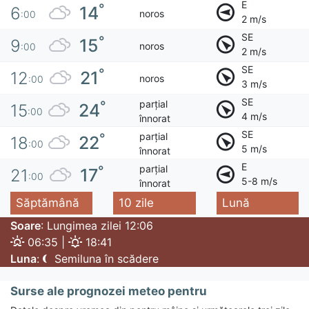
E
°
14
6
noros
:00
2 m/s
SE
°
15
9
noros
:00
2 m/s
SE
°
21
12
noros
:00
3 m/s
SE
parțial
°
24
15
:00
4 m/s
înnorat
SE
parțial
°
22
18
:00
5 m/s
înnorat
E
parțial
°
17
21
:00
5-8 m/s
înnorat
Săptămână
10 zile
Lună
Soare
: Lungimea zilei 12:06
06:35 |
18:41
Luna
:
Semiluna în scădere
Surse ale prognozei meteo pentru