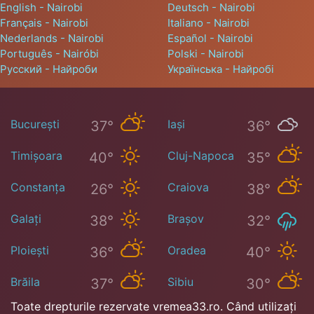
English - Nairobi
Deutsch - Nairobi
Français - Nairobi
Italiano - Nairobi
Nederlands - Nairobi
Español - Nairobi
Português - Nairóbi
Polski - Nairobi
Русский - Найроби
Українська - Найробі
București
Iași
37°
36°
Timișoara
Cluj-Napoca
40°
35°
Constanța
Craiova
26°
38°
Galați
Brașov
38°
32°
Ploiești
Oradea
36°
40°
Brăila
Sibiu
37°
30°
Toate drepturile rezervate vremea33.ro. Când utilizați