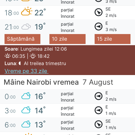
3 m/s
înnorat
SE
parțial
°
22
18
:00
2 m/s
înnorat
E
parțial
°
19
21
:00
3 m/s
înnorat
Săptămână
10 zile
15 zile
Soare
: Lungimea zilei 12:06
06:35 |
18:42
Luna
:
Al treilea trimestru
Vreme pe 33 zile
Mâine Nairobi vremea
7 August
E
parțial
°
16
0
:00
2 m/s
înnorat
E
parțial
°
14
3
:00
1 m/s
înnorat
SE
parțial
°
13
6
:00
1 m/s
înnorat