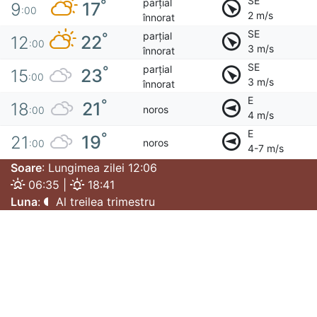
SE
parțial
°
17
9
:00
2 m/s
înnorat
SE
parțial
°
22
12
:00
3 m/s
înnorat
SE
parțial
°
23
15
:00
3 m/s
înnorat
E
°
21
18
noros
:00
4 m/s
E
°
19
21
noros
:00
4-7 m/s
Soare
: Lungimea zilei 12:06
06:35 |
18:41
Luna
:
Al treilea trimestru