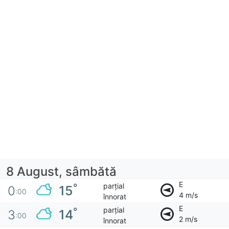
8 August, sâmbătă
E
parțial
°
15
0
:00
4 m/s
înnorat
E
parțial
°
14
3
:00
2 m/s
înnorat