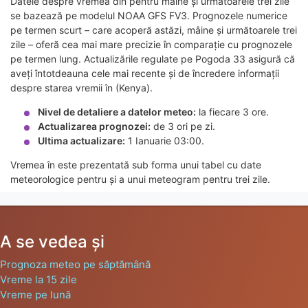
Datele despre vremea din pentru mâine și următoarele trei zile
se bazează pe modelul NOAA GFS FV3. Prognozele numerice
pe termen scurt – care acoperă astăzi, mâine și următoarele trei
zile – oferă cea mai mare precizie în comparație cu prognozele
pe termen lung. Actualizările regulate pe Pogoda 33 asigură că
aveți întotdeauna cele mai recente și de încredere informații
despre starea vremii în (Kenya).
Nivel de detaliere a datelor meteo:
la fiecare 3 ore.
Actualizarea prognozei:
de 3 ori pe zi.
Ultima actualizare:
1 Ianuarie 03:00.
Vremea în este prezentată sub forma unui tabel cu date
meteorologice pentru și a unui meteogram pentru trei zile.
A se vedea și
Prognoza meteo pe săptămână
Vreme la 15 zile
Vreme pe lună