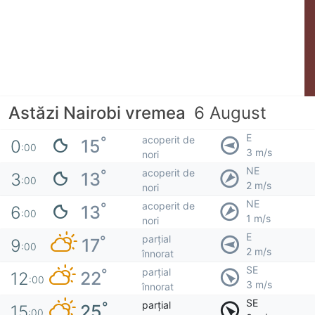
Astăzi Nairobi vremea
6 August
E
acoperit de
°
15
0
:00
3 m/s
nori
NE
acoperit de
°
13
3
:00
2 m/s
nori
NE
acoperit de
°
13
6
:00
1 m/s
nori
E
parțial
°
17
9
:00
2 m/s
înnorat
SE
parțial
°
22
12
:00
3 m/s
înnorat
SE
parțial
°
25
15
:00