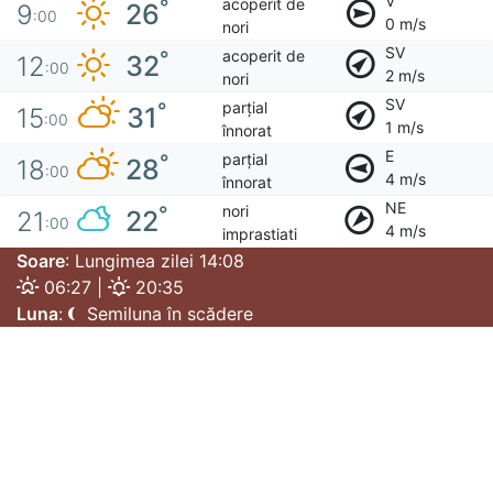
V
acoperit de
°
26
9
:00
0 m/s
nori
SV
acoperit de
°
32
12
:00
2 m/s
nori
SV
parțial
°
31
15
:00
1 m/s
înnorat
E
parțial
°
28
18
:00
4 m/s
înnorat
NE
nori
°
22
21
:00
4 m/s
imprastiati
Soare
: Lungimea zilei 14:08
06:27 |
20:35
Luna
:
Semiluna în scădere