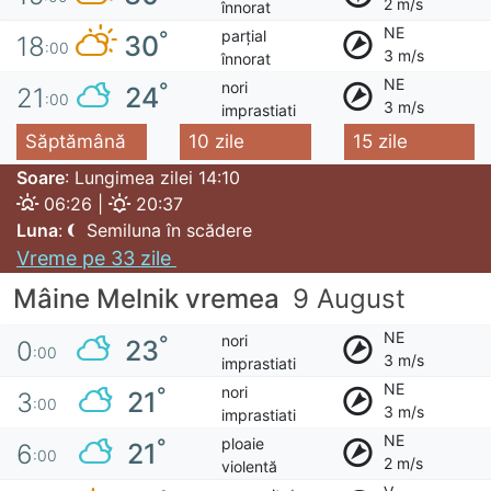
2 m/s
înnorat
NE
parțial
°
30
18
:00
3 m/s
înnorat
NE
nori
°
24
21
:00
3 m/s
imprastiati
Săptămână
10 zile
15 zile
Soare
: Lungimea zilei 14:10
06:26 |
20:37
Luna
:
Semiluna în scădere
Vreme pe 33 zile
Mâine Melnik vremea
9 August
NE
nori
°
23
0
:00
3 m/s
imprastiati
NE
nori
°
21
3
:00
3 m/s
imprastiati
NE
ploaie
°
21
6
:00
2 m/s
violentă