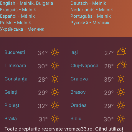
English - Melnik, Bulgaria
Deutsch - Melnik
Français - Melnik
Nederlands - Melnik
Español - Mélnik
Português - Melnik
Polski - Melnik
Русский - Мелник
Українська - Мелник
București
Iași
34°
27°
Timișoara
Cluj-Napoca
30°
28°
Constanța
Craiova
28°
35°
Galați
Brașov
29°
29°
Ploiești
Oradea
32°
29°
Brăila
Sibiu
31°
30°
Toate drepturile rezervate vremea33.ro. Când utilizați