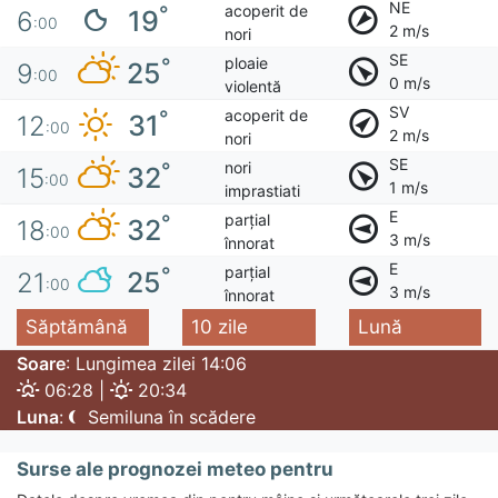
NE
acoperit de
°
19
6
:00
2 m/s
nori
SE
ploaie
°
25
9
:00
0 m/s
violentă
SV
acoperit de
°
31
12
:00
2 m/s
nori
SE
nori
°
32
15
:00
1 m/s
imprastiati
E
parțial
°
32
18
:00
3 m/s
înnorat
E
parțial
°
25
21
:00
3 m/s
înnorat
Săptămână
10 zile
Lună
Soare
: Lungimea zilei 14:06
06:28 |
20:34
Luna
:
Semiluna în scădere
Surse ale prognozei meteo pentru