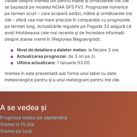
Datele despre vremea din pentru mâine și următoarele trei zile
se bazează pe modelul NOAA GFS FV3. Prognozele numerice
pe termen scurt – care acoperă astăzi, mâine și următoarele trei
zile – oferă cea mai mare precizie în comparație cu prognozele
pe termen lung. Actualizările regulate pe Pogoda 33 asigură că
aveți întotdeauna cele mai recente și de încredere informații
despre starea vremii în (Regiunea Blagoevgrad).
Nivel de detaliere a datelor meteo:
la fiecare 3 ore.
Actualizarea prognozei:
de 3 ori pe zi.
Ultima actualizare:
1 Ianuarie 03:00.
Vremea în este prezentată sub forma unui tabel cu date
meteorologice pentru și a unui meteogram pentru trei zile.
A se vedea și
Prognoza meteo pe săptămână
Vreme la 15 zile
Vreme pe lună