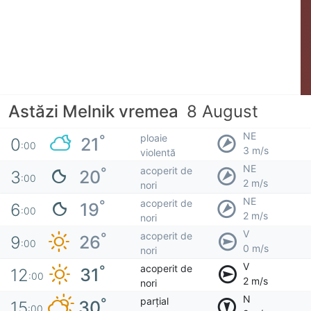
Astăzi Melnik vremea
8 August
NE
ploaie
°
21
0
:00
3 m/s
violentă
NE
acoperit de
°
20
3
:00
2 m/s
nori
NE
acoperit de
°
19
6
:00
2 m/s
nori
V
acoperit de
°
26
9
:00
0 m/s
nori
V
acoperit de
°
31
12
:00
2 m/s
nori
N
parțial
°
30
15
:00