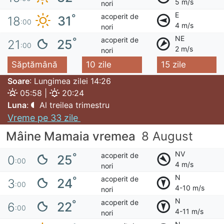
5 m/s
nori
E
acoperit de
°
31
18
:00
4 m/s
nori
NE
acoperit de
°
25
21
:00
2 m/s
nori
Săptămână
10 zile
15 zile
Soare
: Lungimea zilei 14:26
05:58 |
20:24
Luna
:
Al treilea trimestru
Vreme pe 33 zile
Mâine Mamaia vremea
8 August
NV
acoperit de
°
25
0
:00
4 m/s
nori
N
acoperit de
°
24
3
:00
4-10 m/s
nori
N
acoperit de
°
22
6
:00
4-11 m/s
nori