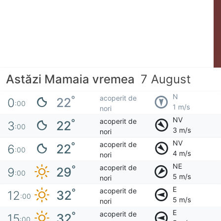
Astăzi Mamaia vremea
7 August
N
acoperit de
°
22
0
:00
1 m/s
nori
NV
acoperit de
°
22
3
:00
3 m/s
nori
NV
acoperit de
°
22
6
:00
4 m/s
nori
NE
acoperit de
°
29
9
:00
5 m/s
nori
E
acoperit de
°
32
12
:00
5 m/s
nori
E
acoperit de
°
32
15
:00