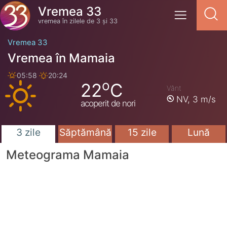
Vremea 33
vremea în zilele de 3 și 33
Vremea 33
Vremea în Mamaia
05:58
20:24
o
22
C
Vânt
NV,
3 m/s
acoperit de nori
3 zile
Săptămână
15 zile
Lună
Meteograma Mamaia