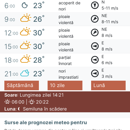
N
acoperit de
°
23
6
:00
5-11 m/s
nori
NE
ploaie
°
26
9
:00
8-11 m/s
violentă
NE
ploaie
°
30
12
:00
8 m/s
violentă
E
ploaie
°
30
15
:00
8 m/s
violentă
E
parțial
°
28
18
:00
6 m/s
înnorat
E
nori
°
23
21
:00
3 m/s
imprastiati
Săptămână
10 zile
Lună
Soare
: Lungimea zilei 14:21
06:00 |
20:22
Luna
:
Semiluna în scădere
Surse ale prognozei meteo pentru