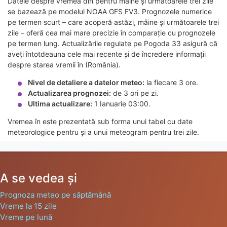
Datele despre vremea din pentru mâine și următoarele trei zile
se bazează pe modelul NOAA GFS FV3. Prognozele numerice
pe termen scurt – care acoperă astăzi, mâine și următoarele trei
zile – oferă cea mai mare precizie în comparație cu prognozele
pe termen lung. Actualizările regulate pe Pogoda 33 asigură că
aveți întotdeauna cele mai recente și de încredere informații
despre starea vremii în (România).
Nivel de detaliere a datelor meteo:
la fiecare 3 ore.
Actualizarea prognozei:
de 3 ori pe zi.
Ultima actualizare:
1 Ianuarie 03:00.
Vremea în este prezentată sub forma unui tabel cu date
meteorologice pentru și a unui meteogram pentru trei zile.
A se vedea și
Prognoza meteo pe săptămână
Vreme la 15 zile
Vreme pe lună