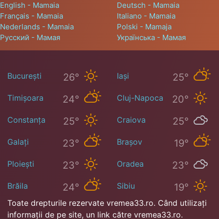
English - Mamaia
Deutsch - Mamaia
Français - Mamaia
Italiano - Mamaia
Nederlands - Mamaia
Polski - Mamaja
Русский - Мамая
Українська - Мамая
București
Iași
26°
25°
Timișoara
Cluj-Napoca
24°
20°
Constanța
Craiova
25°
25°
Galați
Brașov
23°
19°
Ploiești
Oradea
23°
23°
Brăila
Sibiu
24°
19°
Toate drepturile rezervate vremea33.ro. Când utilizați
informații de pe site, un link către vremea33.ro.