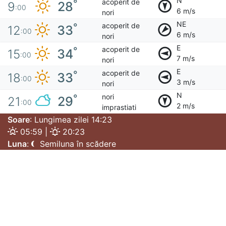
N
acoperit de
°
28
9
:00
6 m/s
nori
NE
acoperit de
°
33
12
:00
6 m/s
nori
E
acoperit de
°
34
15
:00
7 m/s
nori
E
acoperit de
°
33
18
:00
3 m/s
nori
N
nori
°
29
21
:00
2 m/s
imprastiati
Soare
: Lungimea zilei 14:23
05:59 |
20:23
Luna
:
Semiluna în scădere