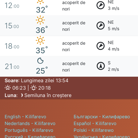
NE
acoperit de
12
:00
°
32
3 m/s
nori
NE
acoperit de
15
:00
°
36
5 m/s
nori
NE
acoperit de
18
:00
°
35
4 m/s
nori
S
acoperit de
21
:00
°
25
2 m/s
nori
Soare
: Lungimea zilei 13:54
06:23 |
20:18
Luna
:
Semiluna în creștere
English - Kilifarevo
Български - Килифарево
Nederlands - Kilifarevo
Español - Kilifarevo
Português - Kilifarevo
Polski - Kilifarewo
Русский - Килифарево
Українська - Килифарево