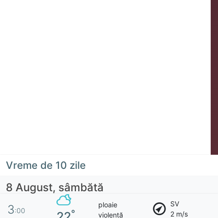
Vreme de 10 zile
8 August, sâmbătă
SV
ploaie
3
:00
°
22
2 m/s
violentă