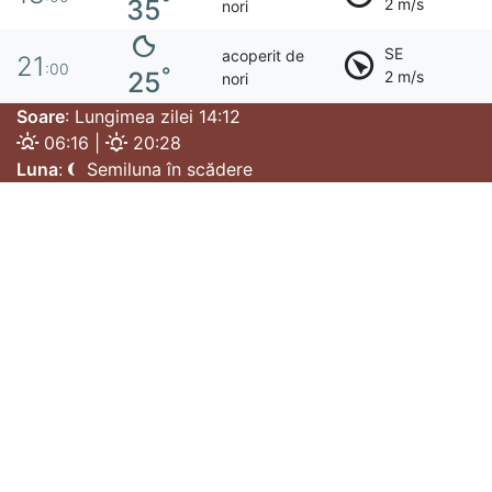
°
35
2 m/s
nori
SE
acoperit de
21
:00
°
25
2 m/s
nori
Soare
: Lungimea zilei 14:12
06:16 |
20:28
Luna
:
Semiluna în scădere