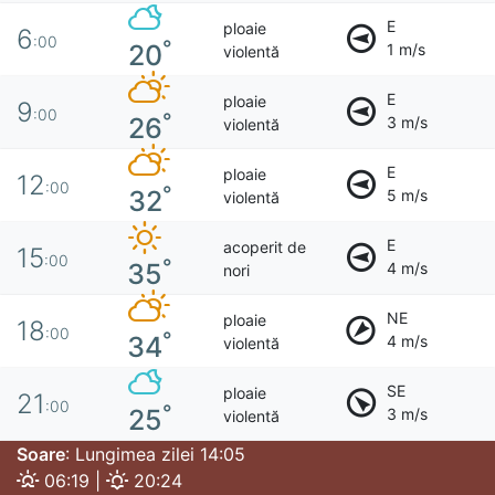
E
ploaie
6
:00
°
20
1 m/s
violentă
E
ploaie
9
:00
°
26
3 m/s
violentă
E
ploaie
12
:00
°
32
5 m/s
violentă
E
acoperit de
15
:00
°
35
4 m/s
nori
NE
ploaie
18
:00
°
34
4 m/s
violentă
SE
ploaie
21
:00
°
25
3 m/s
violentă
Soare
: Lungimea zilei 14:05
06:19 |
20:24