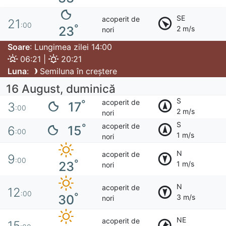
SE
acoperit de
21
:00
°
23
2 m/s
nori
Soare
: Lungimea zilei 14:00
06:21 |
20:21
Luna
:
Semiluna în creștere
16 August, duminică
S
acoperit de
°
17
3
:00
2 m/s
nori
S
acoperit de
°
15
6
:00
1 m/s
nori
N
acoperit de
9
:00
°
23
1 m/s
nori
N
acoperit de
12
:00
°
30
3 m/s
nori
NE
acoperit de
15