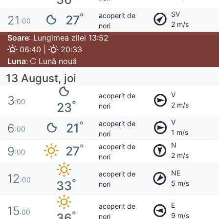
SV
acoperit de
°
27
21
:00
2 m/s
nori
Soare
: Lungimea zilei 13:52
06:40 |
20:33
Luna
:
Lună nouă
13 August, joi
V
acoperit de
3
:00
°
23
2 m/s
nori
V
acoperit de
°
21
6
:00
1 m/s
nori
N
acoperit de
°
27
9
:00
2 m/s
nori
NE
acoperit de
12
:00
°
33
5 m/s
nori
E
acoperit de
15
:00
°
36
9 m/s
nori