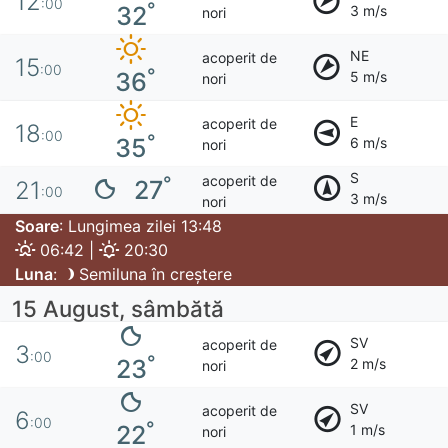
12
:00
°
32
3 m/s
nori
NE
acoperit de
15
:00
°
36
5 m/s
nori
E
acoperit de
18
:00
°
35
6 m/s
nori
S
acoperit de
°
27
21
:00
3 m/s
nori
Soare
: Lungimea zilei 13:48
06:42 |
20:30
Luna
:
Semiluna în creștere
15 August, sâmbătă
SV
acoperit de
3
:00
°
23
2 m/s
nori
SV
acoperit de
6
:00
°
22
1 m/s
nori