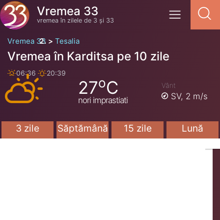
Vremea 33
vremea în zilele de 3 și 33
Vremea 33
Tesalia
Vremea în Karditsa pe 10 zile
06:36
20:39
o
27
C
Vânt
SV,
2 m/s
nori imprastiati
3 zile
Săptămână
15 zile
Lună