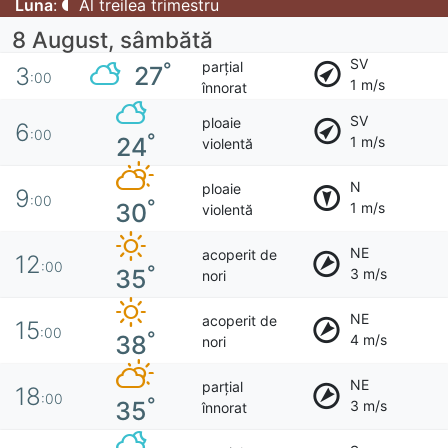
Luna
:
Al treilea trimestru
8 August, sâmbătă
SV
parțial
°
27
3
:00
1 m/s
înnorat
SV
ploaie
6
:00
°
24
1 m/s
violentă
N
ploaie
9
:00
°
30
1 m/s
violentă
NE
acoperit de
12
:00
°
35
3 m/s
nori
NE
acoperit de
15
:00
°
38
4 m/s
nori
NE
parțial
18
:00
°
35
3 m/s
înnorat