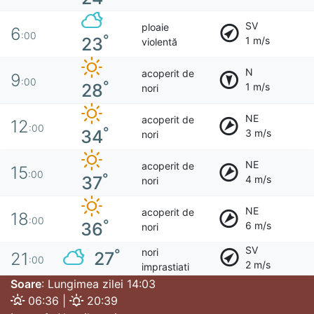
SV
ploaie
6
:00
°
23
1 m/s
violentă
N
acoperit de
9
:00
°
28
1 m/s
nori
NE
acoperit de
12
:00
°
34
3 m/s
nori
NE
acoperit de
15
:00
°
37
4 m/s
nori
NE
acoperit de
18
:00
°
36
6 m/s
nori
SV
nori
°
27
21
:00
2 m/s
imprastiati
Soare
: Lungimea zilei 14:03
06:36 |
20:39