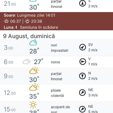
S
parțial
21
:00
°
30
2 m/s
înnorat
Soare
: Lungimea zilei 14:01
06:37 |
20:38
Luna
:
Semiluna în scădere
9 August, duminică
SV
nori
3
:00
°
28
2 m/s
imprastiati
V
°
27
6
noros
:00
1 m/s
N
parțial
9
:00
°
30
2 m/s
înnorat
NE
ploaie
12
:00
°
35
3 m/s
violentă
NE
acoperit de
15
:00
°
5 m/s
nori