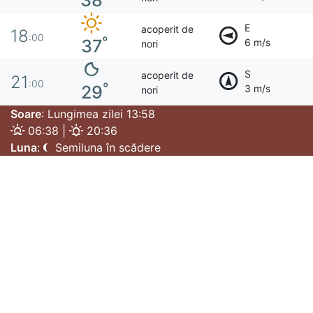
38
E
acoperit de
18
:00
°
37
6 m/s
nori
S
acoperit de
21
:00
°
29
3 m/s
nori
Soare
: Lungimea zilei 13:58
06:38 |
20:36
Luna
:
Semiluna în scădere