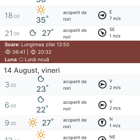
E
acoperit de
18
:00
°
35
7 m/s
nori
SE
acoperit de
°
27
21
:00
1 m/s
nori
Soare
: Lungimea zilei 13:50
06:41 |
20:32
Luna
:
Lună nouă
14 August, vineri
V
acoperit de
3
:00
°
23
2 m/s
nori
V
acoperit de
6
:00
°
22
2 m/s
nori
N
acoperit de
°
27
9
:00
1 m/s
nori
NE
acoperit de