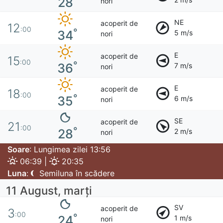
28
nori
NE
acoperit de
12
:00
°
34
5 m/s
nori
E
acoperit de
15
:00
°
36
7 m/s
nori
E
acoperit de
18
:00
°
35
6 m/s
nori
SE
acoperit de
21
:00
°
28
2 m/s
nori
Soare
: Lungimea zilei 13:56
06:39 |
20:35
Luna
:
Semiluna în scădere
11 August, marţi
SV
acoperit de
3
:00
°
24
1 m/s
nori