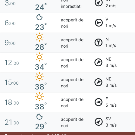
3
:00
°
24
2 m/s
imprastiati
V
acoperit de
6
:00
°
23
1 m/s
nori
N
acoperit de
9
:00
°
28
1 m/s
nori
NE
acoperit de
12
:00
°
34
3 m/s
nori
NE
acoperit de
15
:00
°
38
3 m/s
nori
E
acoperit de
18
:00
°
38
5 m/s
nori
SV
acoperit de
21
:00
°
29
3 m/s
nori