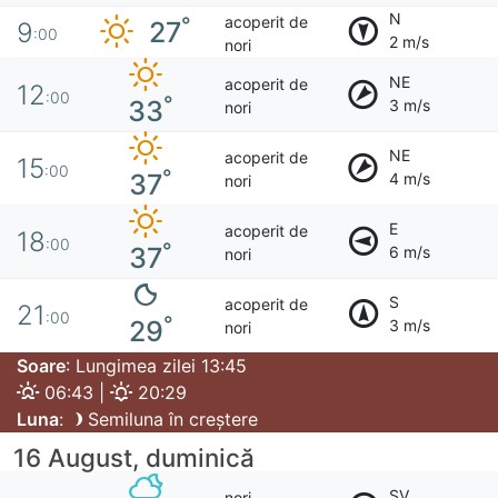
N
acoperit de
°
27
9
:00
2 m/s
nori
NE
acoperit de
12
:00
°
33
3 m/s
nori
NE
acoperit de
15
:00
°
37
4 m/s
nori
E
acoperit de
18
:00
°
37
6 m/s
nori
S
acoperit de
21
:00
°
29
3 m/s
nori
Soare
: Lungimea zilei 13:45
06:43 |
20:29
Luna
:
Semiluna în creștere
16 August, duminică
SV
nori