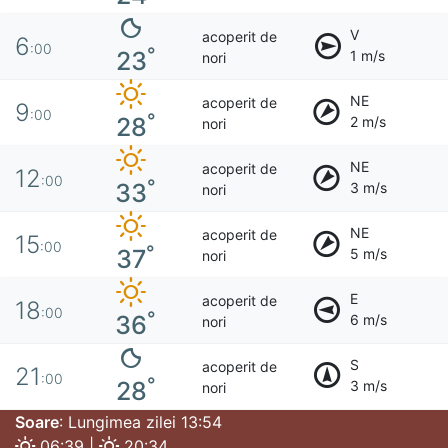
V
acoperit de
6
:00
°
23
1 m/s
nori
NE
acoperit de
9
:00
°
28
2 m/s
nori
NE
acoperit de
12
:00
°
33
3 m/s
nori
NE
acoperit de
15
:00
°
37
5 m/s
nori
E
acoperit de
18
:00
°
36
6 m/s
nori
S
acoperit de
21
:00
°
28
3 m/s
nori
Soare
: Lungimea zilei 13:54
06:39 |
20:34