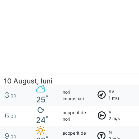
10 August, luni
SV
nori
3
:00
°
25
1 m/s
imprastiati
V
acoperit de
6
:00
°
24
2 m/s
nori
N
acoperit de
9
:00
°
2 m/s