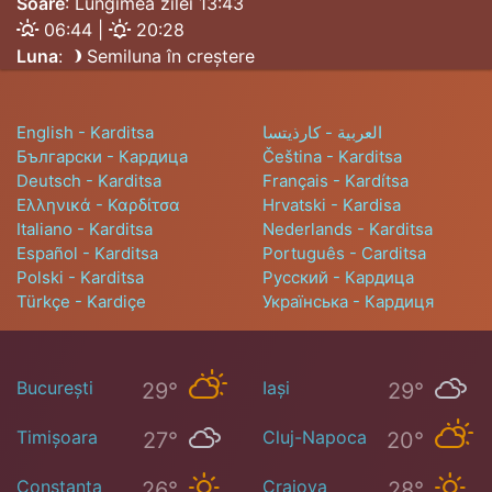
Soare
: Lungimea zilei 13:43
06:44 |
20:28
Luna
:
Semiluna în creștere
English - Karditsa
العربية - كارذيتسا
Български - Кардица
Čeština - Karditsa
Deutsch - Karditsa
Français - Kardítsa
Ελληνικά - Καρδίτσα
Hrvatski - Kardisa
Italiano - Karditsa
Nederlands - Karditsa
Español - Karditsa
Português - Carditsa
Polski - Karditsa
Русский - Кардица
Türkçe - Kardiçe
Українська - Кардиця
București
Iași
29°
29°
Timișoara
Cluj-Napoca
27°
20°
Constanța
Craiova
26°
28°