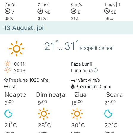
2 m/s
2 m/s
6 m/s
1 m/s | 1
V
NE
E
SE
68%
37%
21%
58%
13 August, joi
°
°
21
..
31
acoperit de nori
: 06:11
Faza Lunii
: 20:16
Lună nouă
Presiune 1020 hPa
Vânt 4 m/s
est
Precipitare 0 mm
Noapte
Dimineața
Ziua
Seara
:00
:00
:00
:00
3
9
15
21
°
°
°
°
21
C
28
C
30
C
22
C
0mm
0mm
0mm
0mm