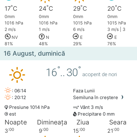
°
°
°
°
17
C
24
C
29
C
20
C
0mm
0mm
0mm
0mm
1016 hPa
1016 hPa
1015 hPa
1015 hPa
2 m/s
1 m/s
6 m/s
3 m/s | 3
NV
N
E
E
81%
48%
29%
76%
16 August, duminică
°
°
16
..
30
acoperit de nori
: 06:14
Faza Lunii
: 20:12
Semiluna în creștere
Presiune 1014 hPa
Vânt 3 m/s
est
Precipitare 0 mm
Noapte
Dimineața
Ziua
Seara
:00
:00
:00
:00
3
9
15
21