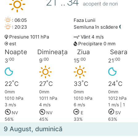
21
..
34
acoperit de nori
: 06:05
Faza Lunii
: 20:23
Semiluna în scădere
Presiune 1011 hPa
Vânt 4 m/s
est
Precipitare 0 mm
Noapte
Dimineața
Ziua
Seara
:00
:00
:00
:00
3
9
15
21
°
°
°
°
22
C
27
C
33
C
24
C
0mm
0mm
0mm
0mm
1010 hPa
1011 hPa
1010 hPa
1012 hPa
3 m/s
4 m/s
6 m/s
1 m/s | 1
NV
NV
E
SV
56%
45%
33%
63%
9 August, duminică