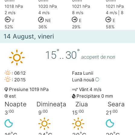
1018 hPa
1020 hPa
1021 hPa
1021 hPa
2 m/s
4 m/s
8 m/s
4 m/s | 8
V
NE
E
E
52%
36%
29%
58%
14 August, vineri
°
°
15
..
30
acoperit de nori
: 06:12
Faza Lunii
: 20:15
Lună nouă
Presiune 1019 hPa
Vânt 4 m/s
est
Precipitare 0 mm
Noapte
Dimineața
Ziua
Seara
:00
:00
:00
:00
3
9
15
21
°
°
°
°