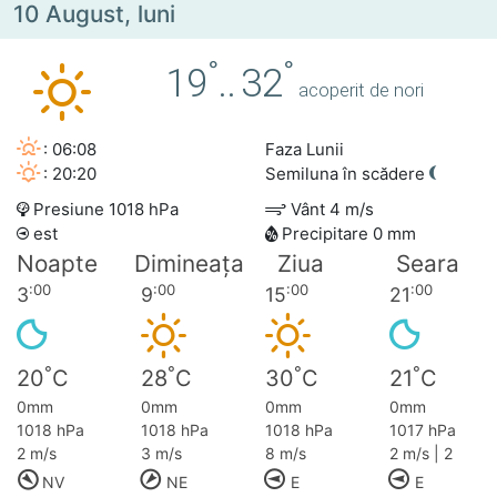
10 August, luni
°
°
19
..
32
acoperit de nori
: 06:08
Faza Lunii
: 20:20
Semiluna în scădere
Presiune 1018 hPa
Vânt 4 m/s
est
Precipitare 0 mm
Noapte
Dimineața
Ziua
Seara
:00
:00
:00
:00
3
9
15
21
°
°
°
°
20
C
28
C
30
C
21
C
0mm
0mm
0mm
0mm
1018 hPa
1018 hPa
1018 hPa
1017 hPa
2 m/s
3 m/s
8 m/s
2 m/s | 2
NV
NE
E
E