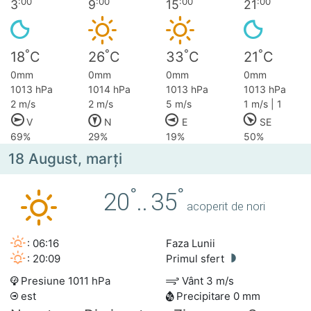
:00
:00
:00
:00
3
9
15
21
°
°
°
°
18
C
26
C
33
C
21
C
0mm
0mm
0mm
0mm
1013 hPa
1014 hPa
1013 hPa
1013 hPa
2 m/s
2 m/s
5 m/s
1 m/s | 1
V
N
E
SE
69%
29%
19%
50%
18 August, marţi
°
°
20
..
35
acoperit de nori
: 06:16
Faza Lunii
: 20:09
Primul sfert
Presiune 1011 hPa
Vânt 3 m/s
est
Precipitare 0 mm