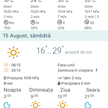
16
C
24
C
30
C
20
C
0mm
0mm
0mm
0mm
1020 hPa
1020 hPa
1018 hPa
1017 hPa
2 m/s
2 m/s
7 m/s
3 m/s | 3
NV
N
E
SE
79%
35%
23%
68%
15 August, sâmbătă
°
°
16
..
29
acoperit de nori
: 06:13
Faza Lunii
: 20:13
Semiluna în creștere
Presiune 1016 hPa
Vânt 3 m/s
est
Precipitare 0 mm
Noapte
Dimineața
Ziua
Seara
:00
:00
:00
:00
3
9
15
21