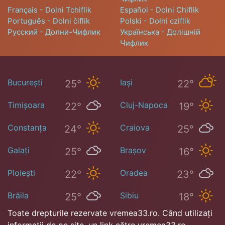
Français - Dolni Tchiflik
Español - Dolni Chiflik
Português - Dolni čiflik
Polski - Dołni cziflik
Русский - Долни-Чифлик
Українська - Долішній
Чифлик
București
Iași
25°
22°
Timișoara
Cluj-Napoca
22°
19°
Constanța
Craiova
24°
25°
Galați
Brașov
25°
16°
Ploiești
Oradea
22°
23°
Brăila
Sibiu
25°
18°
Toate drepturile rezervate vremea33.ro. Când utilizați