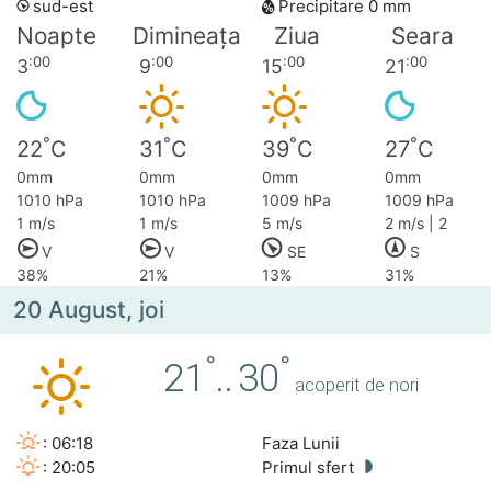
sud-est
Precipitare 0 mm
Noapte
Dimineața
Ziua
Seara
:00
:00
:00
:00
3
9
15
21
°
°
°
°
22
C
31
C
39
C
27
C
0mm
0mm
0mm
0mm
1010 hPa
1010 hPa
1009 hPa
1009 hPa
1 m/s
1 m/s
5 m/s
2 m/s | 2
V
V
SE
S
38%
21%
13%
31%
20 August, joi
°
°
21
..
30
acoperit de nori
: 06:18
Faza Lunii
: 20:05
Primul sfert