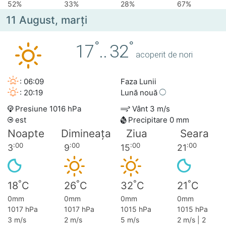
52%
33%
28%
67%
11 August, marţi
°
°
17
..
32
acoperit de nori
: 06:09
Faza Lunii
: 20:19
Lună nouă
Presiune 1016 hPa
Vânt 3 m/s
est
Precipitare 0 mm
Noapte
Dimineața
Ziua
Seara
:00
:00
:00
:00
3
9
15
21
°
°
°
°
18
C
26
C
32
C
21
C
0mm
0mm
0mm
0mm
1017 hPa
1017 hPa
1015 hPa
1015 hPa
3 m/s
2 m/s
5 m/s
2 m/s | 2