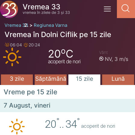
Vremea 33
vremea în zilele de 3 și 33
Vremea 33
Regiunea Varna
Vremea în Dolni Ciflik pe 15 zile
06:04
20:24
o
20
C
Vânt
NV,
3 m/s
acoperit de nori
3 zile
Săptămână
15 zile
Lună
Vreme pe 15 zile
7 August, vineri
°
°
20
..
34
acoperit de nori