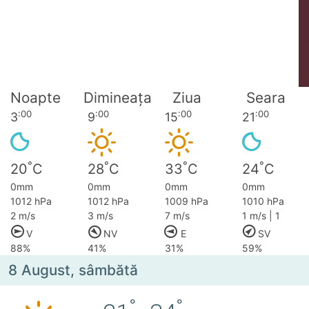
Noapte
Dimineața
Ziua
Seara
:00
:00
:00
:00
3
9
15
21
°
°
°
°
20
C
28
C
33
C
24
C
0mm
0mm
0mm
0mm
1012 hPa
1012 hPa
1009 hPa
1010 hPa
2 m/s
3 m/s
7 m/s
1 m/s | 1
V
NV
E
SV
88%
41%
31%
59%
8 August, sâmbătă
°
°