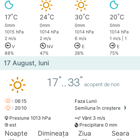
°
°
°
°
17
C
24
C
30
C
20
C
0mm
0mm
0mm
0mm
1015 hPa
1014 hPa
1014 hPa
1014 hPa
2 m/s
2 m/s
6 m/s
1 m/s | 1
V
NV
E
E
88%
47%
28%
75%
17 August, luni
°
°
17
..
33
acoperit de nori
: 06:15
Faza Lunii
: 20:10
Semiluna în creștere
Presiune 1013 hPa
Vânt 3 m/s
est
Precipitare 0 mm
Noapte
Dimineața
Ziua
Seara