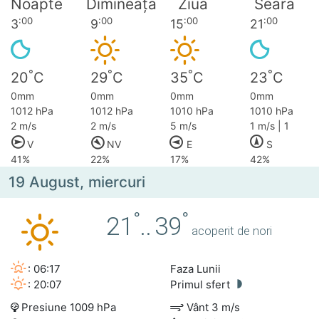
Noapte
Dimineața
Ziua
Seara
:00
:00
:00
:00
3
9
15
21
°
°
°
°
20
C
29
C
35
C
23
C
0mm
0mm
0mm
0mm
1012 hPa
1012 hPa
1010 hPa
1010 hPa
2 m/s
2 m/s
5 m/s
1 m/s | 1
V
NV
E
S
41%
22%
17%
42%
19 August, miercuri
°
°
21
..
39
acoperit de nori
: 06:17
Faza Lunii
: 20:07
Primul sfert
Presiune 1009 hPa
Vânt 3 m/s