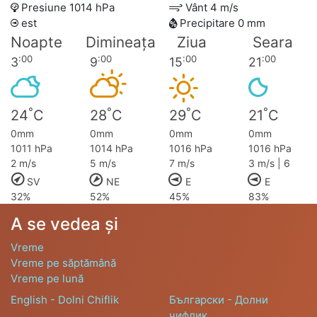
Presiune 1014 hPa
Vânt 4 m/s
est
Precipitare 0 mm
Noapte
Dimineața
Ziua
Seara
:00
:00
:00
:00
3
9
15
21
°
°
°
°
24
C
28
C
29
C
21
C
0mm
0mm
0mm
0mm
1011 hPa
1014 hPa
1016 hPa
1016 hPa
2 m/s
5 m/s
7 m/s
3 m/s | 6
SV
NE
E
E
32%
52%
45%
83%
A se vedea și
Vreme
Vreme pe săptămână
Vreme pe lună
English - Dolni Chiflik
Български - Долни
чифлик