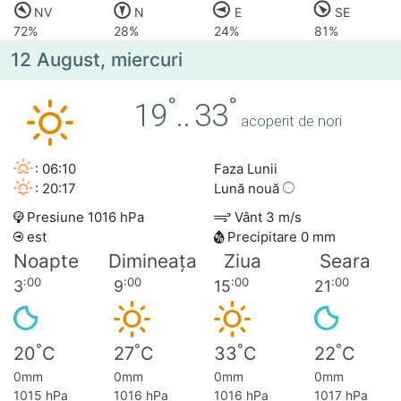
NV
N
E
SE
72%
28%
24%
81%
12 August, miercuri
°
°
19
..
33
acoperit de nori
: 06:10
Faza Lunii
: 20:17
Lună nouă
Presiune 1016 hPa
Vânt 3 m/s
est
Precipitare 0 mm
Noapte
Dimineața
Ziua
Seara
:00
:00
:00
:00
3
9
15
21
°
°
°
°
20
C
27
C
33
C
22
C
0mm
0mm
0mm
0mm
1015 hPa
1016 hPa
1016 hPa
1017 hPa