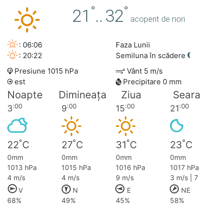
°
°
21
..
32
acoperit de nori
: 06:06
Faza Lunii
: 20:22
Semiluna în scădere
Presiune 1015 hPa
Vânt 5 m/s
est
Precipitare 0 mm
Noapte
Dimineața
Ziua
Seara
:00
:00
:00
:00
3
9
15
21
°
°
°
°
22
C
27
C
31
C
23
C
0mm
0mm
0mm
0mm
1013 hPa
1015 hPa
1016 hPa
1017 hPa
4 m/s
4 m/s
9 m/s
3 m/s | 7
V
N
E
NE
68%
49%
45%
58%