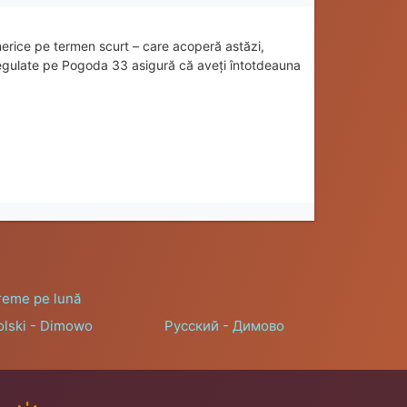
rice pe termen scurt – care acoperă astăzi,
 regulate pe Pogoda 33 asigură că aveți întotdeauna
reme pe lună
olski - Dimowo
Русский - Димово