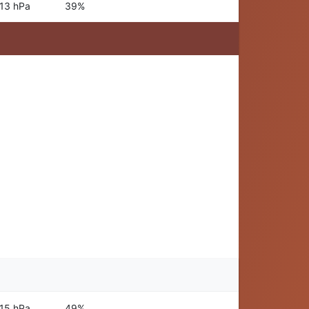
13 hPa
39%
15 hPa
49%