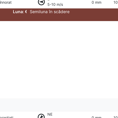
 înnorat
0 mm
10
5-10 m/s
Luna
:
Semiluna în scădere
NE
prastiati
0 mm
10