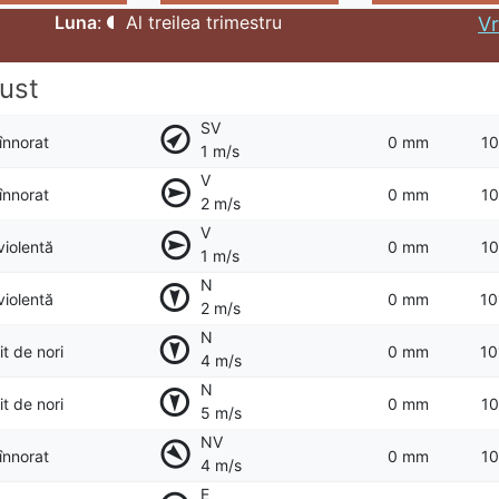
Luna
:
Al treilea trimestru
Vr
ust
SV
 înnorat
0 mm
10
1 m/s
V
 înnorat
0 mm
10
2 m/s
V
violentă
0 mm
10
1 m/s
N
violentă
0 mm
10
2 m/s
N
t de nori
0 mm
10
4 m/s
N
t de nori
0 mm
10
5 m/s
NV
 înnorat
0 mm
10
4 m/s
E