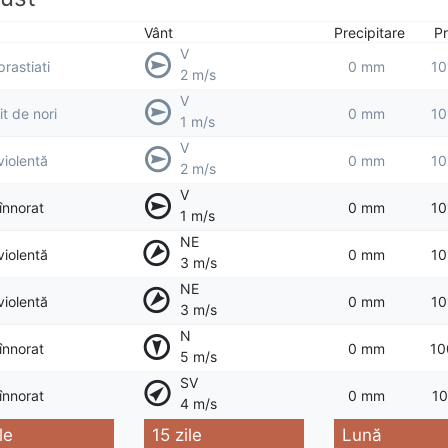
Vânt
Precipitare
Pr
V
prastiati
0 mm
10
2 m/s
V
t de nori
0 mm
10
1 m/s
V
violentă
0 mm
10
2 m/s
V
 înnorat
0 mm
10
1 m/s
NE
violentă
0 mm
10
3 m/s
NE
violentă
0 mm
10
3 m/s
N
 înnorat
0 mm
10
5 m/s
SV
 înnorat
0 mm
10
4 m/s
le
15 zile
Lună