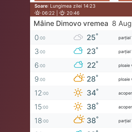
Soare
: Lungimea zilei 14:23
06:22 |
20:46
Mâine Dimovo vremea
8 Aug
°
25
0
parțial
:00
°
23
3
parțial
:00
°
22
6
ploaie 
:00
°
28
9
ploaie 
:00
°
34
12
acoperi
:00
°
38
15
acoperi
:00
°
38
18
parțial
:00