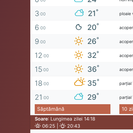
°
21
3
ploaie 
:00
°
20
6
acoperi
:00
°
26
9
acoperi
:00
°
32
12
acoperi
:00
°
36
15
acoperi
:00
°
35
18
parțial
:00
°
29
21
parțial
:00
Săptămână
10 zi
Soare
: Lungimea zilei 14:18
06:25 |
20:43