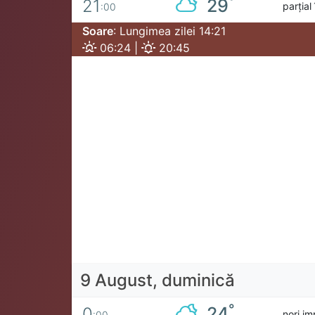
°
29
21
parțial
:00
Soare
: Lungimea zilei 14:21
06:24 |
20:45
9 August, duminică
°
24
0
nori im
:00