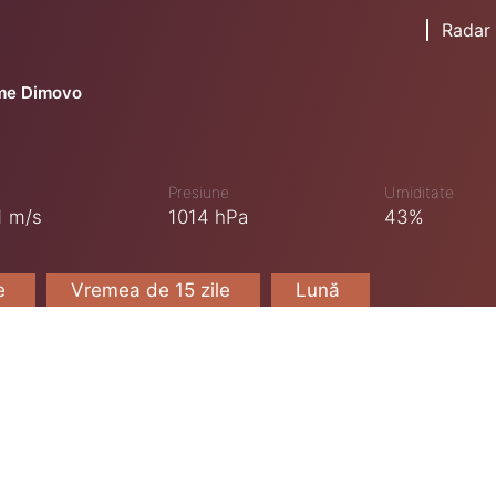
Radar
me Dimovo
Presiune
Umiditate
1 m/s
1014 hPa
43%
le
Vremea de 15 zile
Lună