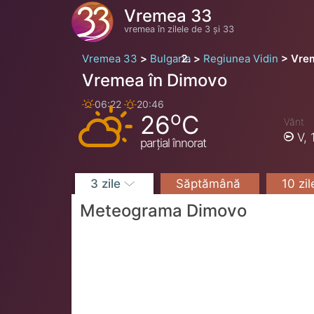
Vremea 33
vremea în zilele de 3 și 33
Vremea 33
Bulgaria
Regiunea Vidin
Vre
Vremea în Dimovo
06:22
20:46
o
26
C
Vânt
V,
parțial înnorat
3 zile
Săptămână
10 zi
Meteograma Dimovo