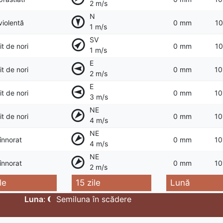
2 m/s
N
violentă
0 mm
10
1 m/s
SV
t de nori
0 mm
10
1 m/s
E
t de nori
0 mm
10
2 m/s
E
t de nori
0 mm
10
3 m/s
NE
t de nori
0 mm
10
4 m/s
NE
 înnorat
0 mm
10
4 m/s
NE
 înnorat
0 mm
10
2 m/s
le
15 zile
Lună
Luna
:
Semiluna în scădere