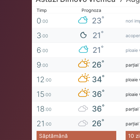
Timp
Prognoza
°
23
0
nori im
:00
°
21
3
acoperi
:00
°
21
6
ploaie 
:00
°
26
9
parțial
:00
°
34
12
ploaie 
:00
°
36
15
ploaie 
:00
°
36
18
parțial
:00
°
26
21
parțial
:00
Săptămână
10 zi