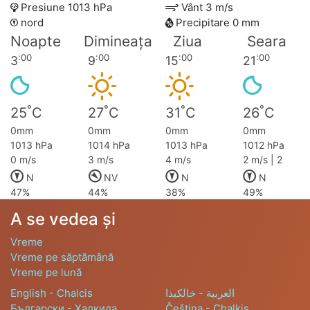
Presiune 1013 hPa
Vânt 3 m/s
nord
Precipitare 0 mm
Noapte
Dimineața
Ziua
Seara
:00
:00
:00
:00
3
9
15
21
°
°
°
°
25
C
27
C
31
C
26
C
0mm
0mm
0mm
0mm
1013 hPa
1014 hPa
1013 hPa
1012 hPa
0 m/s
3 m/s
4 m/s
2 m/s | 2
N
NV
N
N
47%
44%
38%
49%
A se vedea și
Vreme
Vreme pe săptămână
Vreme pe lună
English - Chalcis
العربية - خالكيذا
Български - Халкида
Čeština - Chalkis