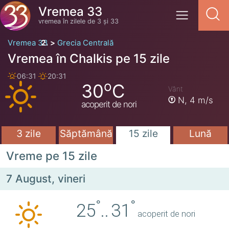
Vremea 33
vremea în zilele de 3 și 33
Vremea 33
Grecia Centrală
Vremea în Chalkis pe 15 zile
06:31
20:31
o
30
C
Vânt
N,
4 m/s
acoperit de nori
3 zile
Săptămână
15 zile
Lună
Vreme pe 15 zile
7 August, vineri
°
°
25
..
31
acoperit de nori