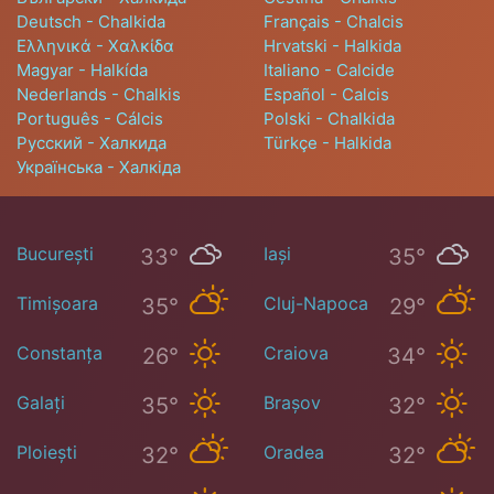
Deutsch - Chalkida
Français - Chalcis
Ελληνικά - Χαλκίδα
Hrvatski - Halkida
Magyar - Halkída
Italiano - Calcide
Nederlands - Chalkis
Español - Calcis
Português - Cálcis
Polski - Chalkida
Русский - Халкида
Türkçe - Halkida
Українська - Халкіда
București
Iași
33°
35°
Timișoara
Cluj-Napoca
35°
29°
Constanța
Craiova
26°
34°
Galați
Brașov
35°
32°
Ploiești
Oradea
32°
32°