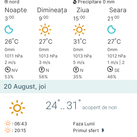
nord
Precipitare 0 mm
Noapte
Dimineața
Ziua
Seara
:00
:00
:00
:00
3
9
15
21
°
°
°
°
26
C
27
C
31
C
27
C
0mm
0mm
0mm
0mm
1011 hPa
1013 hPa
1013 hPa
1012 hPa
2 m/s
3 m/s
5 m/s
1 m/s | 2
NV
N
N
SE
53%
56%
35%
46%
20 August, joi
°
°
24
..
31
acoperit de nori
: 06:43
Faza Lunii
: 20:15
Primul sfert