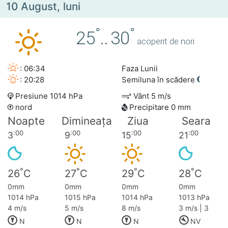
10 August, luni
°
°
25
..
30
acoperit de nori
: 06:34
Faza Lunii
: 20:28
Semiluna în scădere
Presiune 1014 hPa
Vânt 5 m/s
nord
Precipitare 0 mm
Noapte
Dimineața
Ziua
Seara
:00
:00
:00
:00
3
9
15
21
°
°
°
°
26
C
27
C
29
C
28
C
0mm
0mm
0mm
0mm
1014 hPa
1015 hPa
1014 hPa
1013 hPa
4 m/s
5 m/s
8 m/s
3 m/s | 3
N
N
N
NV