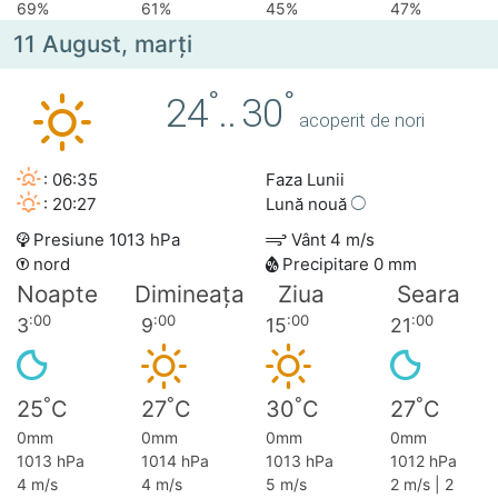
69%
61%
45%
47%
11 August, marţi
°
°
24
..
30
acoperit de nori
: 06:35
Faza Lunii
: 20:27
Lună nouă
Presiune 1013 hPa
Vânt 4 m/s
nord
Precipitare 0 mm
Noapte
Dimineața
Ziua
Seara
:00
:00
:00
:00
3
9
15
21
°
°
°
°
25
C
27
C
30
C
27
C
0mm
0mm
0mm
0mm
1013 hPa
1014 hPa
1013 hPa
1012 hPa
4 m/s
4 m/s
5 m/s
2 m/s | 2