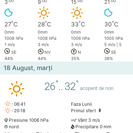
:00
:00
:00
:00
3
9
15
21
°
°
°
°
27
C
28
C
33
C
30
C
0mm
0mm
0mm
0mm
1008 hPa
1008 hPa
1006 hPa
1005 hPa
1 m/s
3 m/s
3 m/s
5 m/s | 5
SE
NV
N
SE
44%
44%
35%
38%
18 August, marţi
°
°
26
..
32
acoperit de nori
: 06:41
Faza Lunii
: 20:18
Primul sfert
Presiune 1006 hPa
Vânt 3 m/s
nord
Precipitare 0 mm