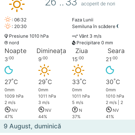
26
..
33
acoperit de nori
: 06:32
Faza Lunii
: 20:30
Semiluna în scădere
Presiune 1010 hPa
Vânt 3 m/s
nord
Precipitare 0 mm
Noapte
Dimineața
Ziua
Seara
:00
:00
:00
:00
3
9
15
21
°
°
°
°
27
C
29
C
33
C
30
C
0mm
0mm
0mm
0mm
1009 hPa
1011 hPa
1011 hPa
1010 hPa
2 m/s
3 m/s
5 m/s
2 m/s | 2
NV
NV
N
NV
47%
44%
37%
41%
9 August, duminică