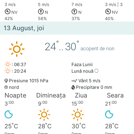
3 m/s
5 m/s
7 m/s
3 m/s | 3
NV
N
N
NV
42%
56%
37%
40%
13 August, joi
°
°
24
..
30
acoperit de nori
: 06:37
Faza Lunii
: 20:24
Lună nouă
Presiune 1015 hPa
Vânt 5 m/s
nord
Precipitare 0 mm
Noapte
Dimineața
Ziua
Seara
:00
:00
:00
:00
3
9
15
21
°
°
°
°
25
C
28
C
30
C
28
C
0mm
0mm
0mm
0mm