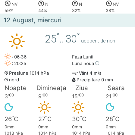
NV
N
N
NV
59%
44%
32%
38%
12 August, miercuri
°
°
25
..
30
acoperit de nori
: 06:36
Faza Lunii
: 20:25
Lună nouă
Presiune 1014 hPa
Vânt 4 m/s
nord
Precipitare 0 mm
Noapte
Dimineața
Ziua
Seara
:00
:00
:00
:00
3
9
15
21
°
°
°
°
26
C
27
C
30
C
28
C
0mm
0mm
0mm
0mm
1013 hPa
1014 hPa
1014 hPa
1014 hPa