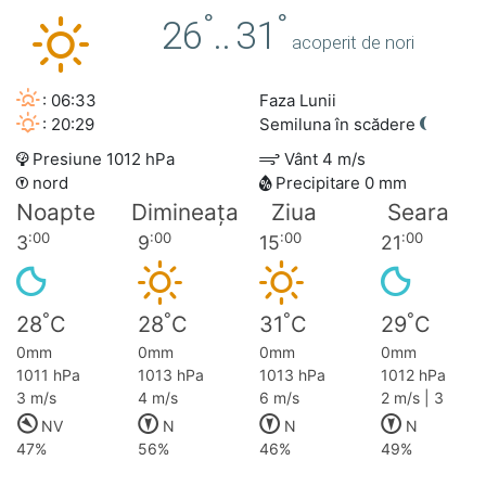
°
°
26
..
31
acoperit de nori
: 06:33
Faza Lunii
: 20:29
Semiluna în scădere
Presiune 1012 hPa
Vânt 4 m/s
nord
Precipitare 0 mm
Noapte
Dimineața
Ziua
Seara
:00
:00
:00
:00
3
9
15
21
°
°
°
°
28
C
28
C
31
C
29
C
0mm
0mm
0mm
0mm
1011 hPa
1013 hPa
1013 hPa
1012 hPa
3 m/s
4 m/s
6 m/s
2 m/s | 3
NV
N
N
N
47%
56%
46%
49%