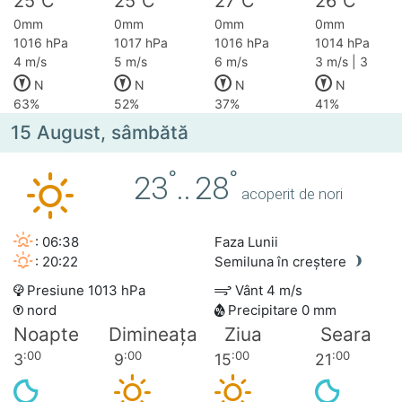
25
C
25
C
27
C
26
C
0mm
0mm
0mm
0mm
1016 hPa
1017 hPa
1016 hPa
1014 hPa
4 m/s
5 m/s
6 m/s
3 m/s | 3
N
N
N
N
63%
52%
37%
41%
15 August, sâmbătă
°
°
23
..
28
acoperit de nori
: 06:38
Faza Lunii
: 20:22
Semiluna în creștere
Presiune 1013 hPa
Vânt 4 m/s
nord
Precipitare 0 mm
Noapte
Dimineața
Ziua
Seara
:00
:00
:00
:00
3
9
15
21