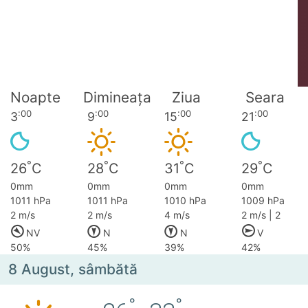
Noapte
Dimineața
Ziua
Seara
:00
:00
:00
:00
3
9
15
21
°
°
°
°
26
C
28
C
31
C
29
C
0mm
0mm
0mm
0mm
1011 hPa
1011 hPa
1010 hPa
1009 hPa
2 m/s
2 m/s
4 m/s
2 m/s | 2
NV
N
N
V
50%
45%
39%
42%
8 August, sâmbătă
°
°