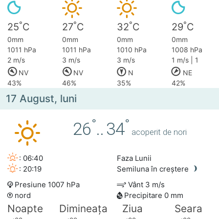
°
°
°
°
25
C
27
C
32
C
29
C
0mm
0mm
0mm
0mm
1011 hPa
1011 hPa
1010 hPa
1008 hPa
2 m/s
3 m/s
3 m/s
1 m/s | 1
NV
NV
N
NE
43%
46%
35%
42%
17 August, luni
°
°
26
..
34
acoperit de nori
: 06:40
Faza Lunii
: 20:19
Semiluna în creștere
Presiune 1007 hPa
Vânt 3 m/s
nord
Precipitare 0 mm
Noapte
Dimineața
Ziua
Seara