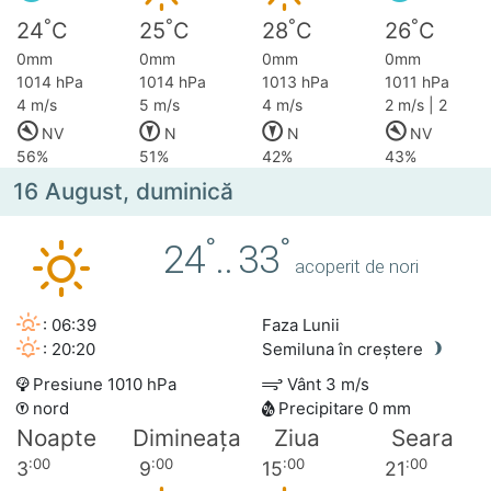
°
°
°
°
24
C
25
C
28
C
26
C
0mm
0mm
0mm
0mm
1014 hPa
1014 hPa
1013 hPa
1011 hPa
4 m/s
5 m/s
4 m/s
2 m/s | 2
NV
N
N
NV
56%
51%
42%
43%
16 August, duminică
°
°
24
..
33
acoperit de nori
: 06:39
Faza Lunii
: 20:20
Semiluna în creștere
Presiune 1010 hPa
Vânt 3 m/s
nord
Precipitare 0 mm
Noapte
Dimineața
Ziua
Seara
:00
:00
:00
:00
3
9
15
21