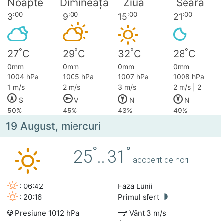
Noapte
Dimineața
Ziua
Seara
:00
:00
:00
:00
3
9
15
21
°
°
°
°
27
C
29
C
32
C
28
C
0mm
0mm
0mm
0mm
1004 hPa
1005 hPa
1007 hPa
1008 hPa
1 m/s
2 m/s
3 m/s
2 m/s | 2
S
V
N
N
50%
45%
43%
49%
19 August, miercuri
°
°
25
..
31
acoperit de nori
: 06:42
Faza Lunii
: 20:16
Primul sfert
Presiune 1012 hPa
Vânt 3 m/s