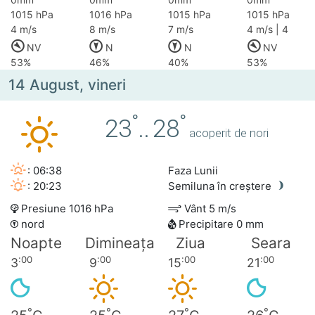
1015 hPa
1016 hPa
1015 hPa
1015 hPa
4 m/s
8 m/s
7 m/s
4 m/s | 4
NV
N
N
NV
53%
46%
40%
53%
14 August, vineri
°
°
23
..
28
acoperit de nori
: 06:38
Faza Lunii
: 20:23
Semiluna în creștere
Presiune 1016 hPa
Vânt 5 m/s
nord
Precipitare 0 mm
Noapte
Dimineața
Ziua
Seara
:00
:00
:00
:00
3
9
15
21
°
°
°
°