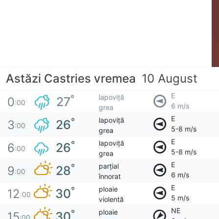
Astăzi Castries vremea
10 August
E
lapoviță
°
27
0
:00
6 m/s
grea
E
lapoviță
°
26
3
:00
5-8 m/s
grea
E
lapoviță
°
26
6
:00
5-8 m/s
grea
E
parțial
°
28
9
:00
6 m/s
înnorat
E
ploaie
°
30
12
:00
5 m/s
violentă
NE
ploaie
°
30
15
:00