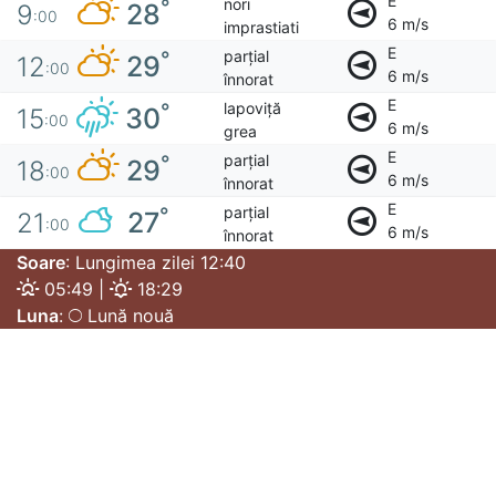
E
nori
°
28
9
:00
6 m/s
imprastiati
E
parțial
°
29
12
:00
6 m/s
înnorat
E
lapoviță
°
30
15
:00
6 m/s
grea
E
parțial
°
29
18
:00
6 m/s
înnorat
E
parțial
°
27
21
:00
6 m/s
înnorat
Soare
: Lungimea zilei 12:40
05:49 |
18:29
Luna
:
Lună nouă