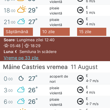
6 m/s
violentă
E
ploaie
°
29
18
:00
5 m/s
violentă
E
ploaie
°
27
21
:00
4 m/s
violentă
Săptămână
10 zile
15 zile
Soare
: Lungimea zilei 12:40
05:48 |
18:29
Luna
:
Semiluna în scădere
Vreme pe 33 zile
Mâine Castries vremea
11 August
E
acoperit de
°
27
0
:00
4-7 m/s
nori
E
ploaie
°
26
3
:00
4 m/s
violentă
E
ploaie
°
26
6
:00
4-7 m/s
violentă