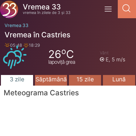
Vremea 33
vremea în zilele de 3 și 33
Vremea 33
Vremea în Castries
05:48
18:29
o
26
C
Vânt
E,
5 m/s
lapoviță grea
3 zile
Săptămână
15 zile
Lună
Meteograma Castries