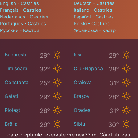
English - Castries
Deutsch - Castries
Français - Castries
Italiano - Castries
Nederlands - Castries
Español - Castries
Português - Castries
Polski - Castries
Русский - Кастри
Українська - Кастрі
București
Iași
29°
28°
Timișoara
Cluj-Napoca
32°
28°
Constanța
Craiova
25°
31°
Galați
Brașov
29°
28°
Ploiești
Oradea
28°
31°
Brăila
Sibiu
29°
30°
Toate drepturile rezervate vremea33.ro. Când utilizați