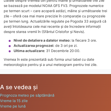
Datele despre vremea din pentru mâine și următoarele trei zile
se bazează pe modelul NOAA GFS FV3. Prognozele numerice
pe termen scurt – care acoperă astăzi, mâine și următoarele trei
zile – oferă cea mai mare precizie în comparație cu prognozele
pe termen lung. Actualizările regulate pe Pogoda 33 asigură că
aveți întotdeauna cele mai recente și de încredere informații
despre starea vremii în (Sfântul Cristofor și Nevis).
Nivel de detaliere a datelor meteo:
la fiecare 3 ore.
Actualizarea prognozei:
de 3 ori pe zi.
Ultima actualizare:
31 Decembrie 20:00.
Vremea în este prezentată sub forma unui tabel cu date
meteorologice pentru și a unui meteogram pentru trei zile.
A se vedea și
Prognoza meteo pe săptămână
Vreme la 15 zile
Vreme pe lună