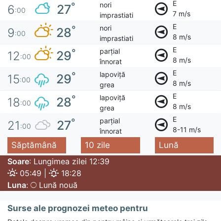
E
nori
°
27
6
:00
7 m/s
imprastiati
E
nori
°
28
9
:00
8 m/s
imprastiati
E
parțial
°
29
12
:00
8 m/s
înnorat
E
lapoviță
°
29
15
:00
8 m/s
grea
E
lapoviță
°
28
18
:00
8 m/s
grea
E
parțial
°
27
21
:00
8-11 m/s
înnorat
Săptămână
10 zile
Lună
Soare
: Lungimea zilei 12:39
05:49 |
18:28
Luna
:
Lună nouă
Surse ale prognozei meteo pentru