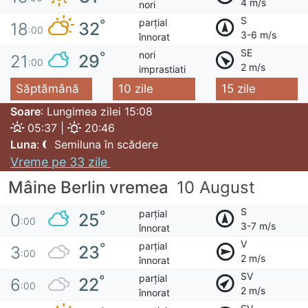
4 m/s
nori
S
parțial
°
32
18
:00
3-6 m/s
înnorat
SE
nori
°
29
21
:00
2 m/s
imprastiati
Săptămână
10 zile
15 zile
Soare
: Lungimea zilei 15:08
05:37 |
20:46
Luna
:
Semiluna în scădere
Vreme pe 33 zile
Mâine Berlin vremea
10 August
S
parțial
°
25
0
:00
3-7 m/s
înnorat
V
parțial
°
23
3
:00
2 m/s
înnorat
SV
parțial
°
22
6
:00
2 m/s
înnorat