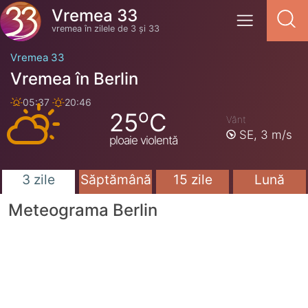
Vremea 33
vremea în zilele de 3 și 33
Vremea 33
Vremea în Berlin
05:37
20:46
o
25
C
Vânt
SE,
3 m/s
ploaie violentă
3 zile
Săptămână
15 zile
Lună
Meteograma Berlin