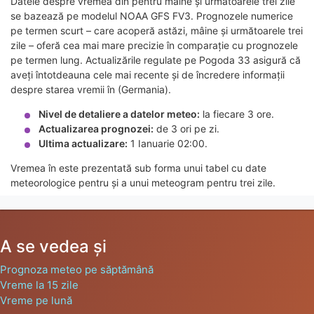
Datele despre vremea din pentru mâine și următoarele trei zile
se bazează pe modelul NOAA GFS FV3. Prognozele numerice
pe termen scurt – care acoperă astăzi, mâine și următoarele trei
zile – oferă cea mai mare precizie în comparație cu prognozele
pe termen lung. Actualizările regulate pe Pogoda 33 asigură că
aveți întotdeauna cele mai recente și de încredere informații
despre starea vremii în (Germania).
Nivel de detaliere a datelor meteo:
la fiecare 3 ore.
Actualizarea prognozei:
de 3 ori pe zi.
Ultima actualizare:
1 Ianuarie 02:00.
Vremea în este prezentată sub forma unui tabel cu date
meteorologice pentru și a unui meteogram pentru trei zile.
A se vedea și
Prognoza meteo pe săptămână
Vreme la 15 zile
Vreme pe lună