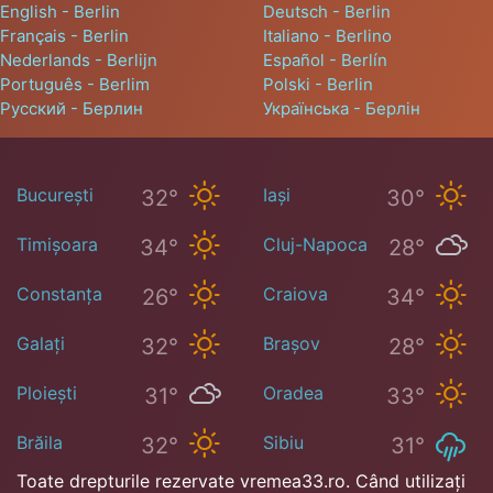
English - Berlin
Deutsch - Berlin
Français - Berlin
Italiano - Berlino
Nederlands - Berlijn
Español - Berlín
Português - Berlim
Polski - Berlin
Русский - Берлин
Українська - Берлін
București
Iași
32°
30°
Timișoara
Cluj-Napoca
34°
28°
Constanța
Craiova
26°
34°
Galați
Brașov
32°
28°
Ploiești
Oradea
31°
33°
Brăila
Sibiu
32°
31°
Toate drepturile rezervate vremea33.ro. Când utilizați