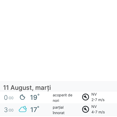
11 August, marţi
NV
acoperit de
°
19
0
:00
2-7 m/s
nori
NV
parțial
°
17
3
:00
4-7 m/s
înnorat