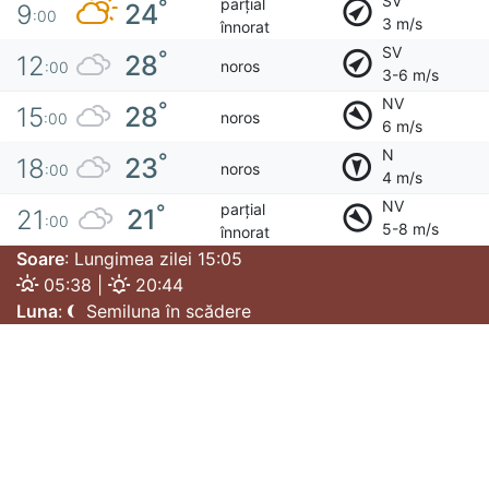
SV
parțial
°
24
9
:00
3 m/s
înnorat
SV
°
28
12
noros
:00
3-6 m/s
NV
°
28
15
noros
:00
6 m/s
N
°
23
18
noros
:00
4 m/s
NV
parțial
°
21
21
:00
5-8 m/s
înnorat
Soare
: Lungimea zilei 15:05
05:38 |
20:44
Luna
:
Semiluna în scădere