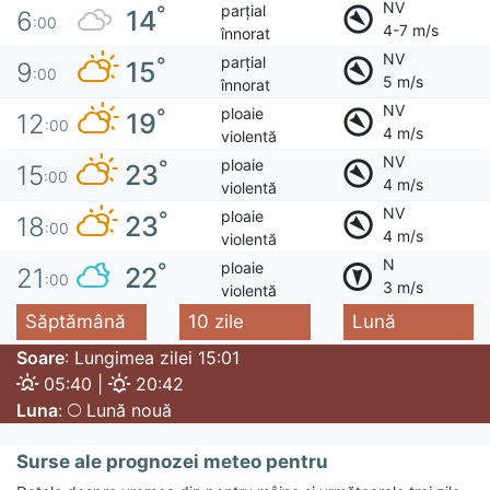
NV
parțial
°
14
6
:00
4-7 m/s
înnorat
NV
parțial
°
15
9
:00
5 m/s
înnorat
NV
ploaie
°
19
12
:00
4 m/s
violentă
NV
ploaie
°
23
15
:00
4 m/s
violentă
NV
ploaie
°
23
18
:00
4 m/s
violentă
N
ploaie
°
22
21
:00
3 m/s
violentă
Săptămână
10 zile
Lună
Soare
: Lungimea zilei 15:01
05:40 |
20:42
Luna
:
Lună nouă
Surse ale prognozei meteo pentru