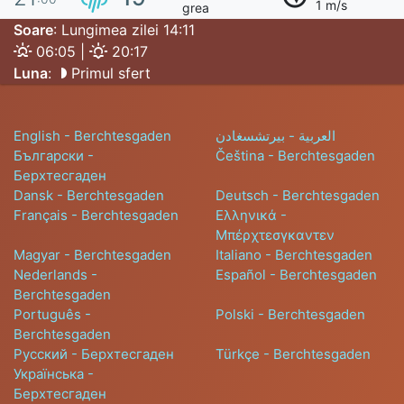
1 m/s
grea
Soare
: Lungimea zilei 14:11
06:05 |
20:17
Luna
:
Primul sfert
English - Berchtesgaden
العربية - بيرتشسغادن
Български -
Čeština - Berchtesgaden
Берхтесгаден
Dansk - Berchtesgaden
Deutsch - Berchtesgaden
Français - Berchtesgaden
Ελληνικά -
Μπέρχτεσγκαντεν
Magyar - Berchtesgaden
Italiano - Berchtesgaden
Nederlands -
Español - Berchtesgaden
Berchtesgaden
Português -
Polski - Berchtesgaden
Berchtesgaden
Русский - Берхтесгаден
Türkçe - Berchtesgaden
Українська -
Берхтесгаден