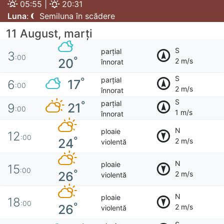
05:55 |
20:31
Luna
:
Semiluna în scădere
11 August, marţi
S
parțial
3
:00
°
20
2 m/s
înnorat
S
parțial
°
17
6
:00
2 m/s
înnorat
S
parțial
°
21
9
:00
1 m/s
înnorat
N
ploaie
12
:00
°
24
2 m/s
violentă
N
ploaie
15
:00
°
26
2 m/s
violentă
N
ploaie
18
:00
°
26
2 m/s
violentă