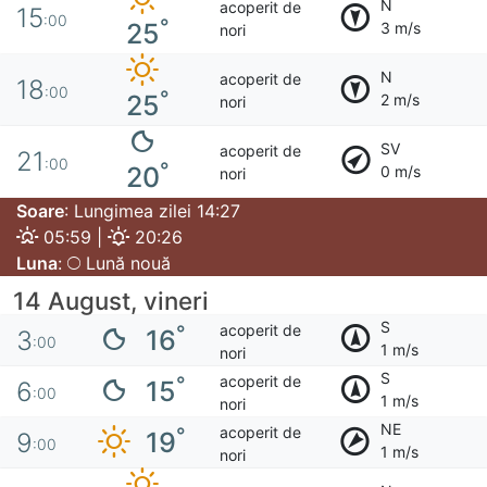
N
acoperit de
15
:00
°
25
3 m/s
nori
N
acoperit de
18
:00
°
25
2 m/s
nori
SV
acoperit de
21
:00
°
20
0 m/s
nori
Soare
: Lungimea zilei 14:27
05:59 |
20:26
Luna
:
Lună nouă
14 August, vineri
S
acoperit de
°
16
3
:00
1 m/s
nori
S
acoperit de
°
15
6
:00
1 m/s
nori
NE
acoperit de
°
19
9
:00
1 m/s
nori