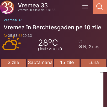
Vremea 33
vremea în zilele de 3 și 33
Vremea 33
Vremea în Berchtesgaden pe 10 zile
05:53
20:33
o
28
C
Vânt
N,
2 m/s
ploaie violentă
3 zile
Săptămână
15 zile
Lună