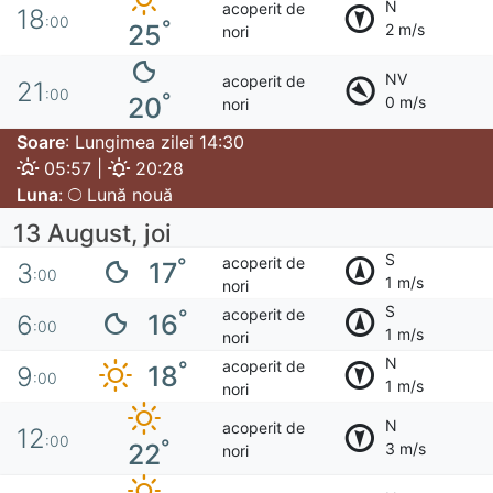
N
acoperit de
18
:00
°
25
2 m/s
nori
NV
acoperit de
21
:00
°
20
0 m/s
nori
Soare
: Lungimea zilei 14:30
05:57 |
20:28
Luna
:
Lună nouă
13 August, joi
S
acoperit de
°
17
3
:00
1 m/s
nori
S
acoperit de
°
16
6
:00
1 m/s
nori
N
acoperit de
°
18
9
:00
1 m/s
nori
N
acoperit de
12
:00
°
22
3 m/s
nori