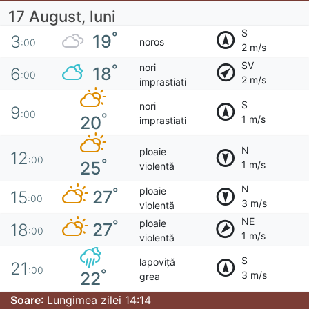
17 August, luni
S
°
19
3
noros
:00
2 m/s
SV
nori
°
18
6
:00
2 m/s
imprastiati
S
nori
9
:00
°
20
1 m/s
imprastiati
N
ploaie
12
:00
°
25
1 m/s
violentă
N
ploaie
°
27
15
:00
3 m/s
violentă
NE
ploaie
°
27
18
:00
1 m/s
violentă
S
lapoviță
21
:00
°
22
3 m/s
grea
Soare
: Lungimea zilei 14:14