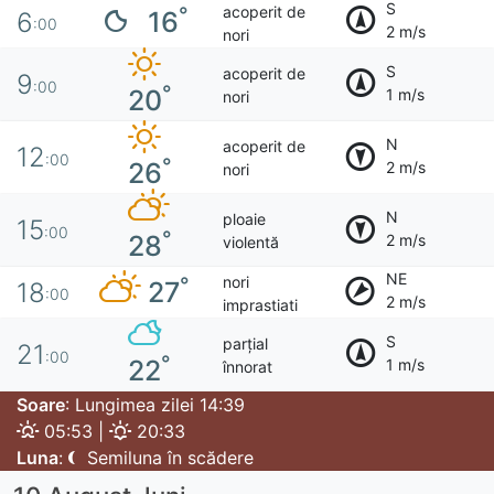
S
acoperit de
°
16
6
:00
2 m/s
nori
S
acoperit de
9
:00
°
20
1 m/s
nori
N
acoperit de
12
:00
°
26
2 m/s
nori
N
ploaie
15
:00
°
28
2 m/s
violentă
NE
nori
°
27
18
:00
2 m/s
imprastiati
S
parțial
21
:00
°
22
1 m/s
înnorat
Soare
: Lungimea zilei 14:39
05:53 |
20:33
Luna
:
Semiluna în scădere