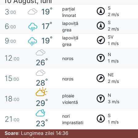
10 August, luni
S
parțial
°
19
3
:00
2 m/s
înnorat
S
lapoviță
°
17
6
:00
2 m/s
grea
SV
lapoviță
°
19
9
:00
1 m/s
grea
N
12
noros
:00
°
26
1 m/s
NE
15
noros
:00
°
28
2 m/s
N
ploaie
18
:00
°
29
3 m/s
violentă
S
nori
21
:00
°
23
1 m/s
imprastiati
Soare
: Lungimea zilei 14:36