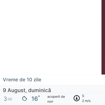
Vreme de 10 zile
9 August, duminică
S
acoperit de
°
16
3
:00
2 m/s
nori