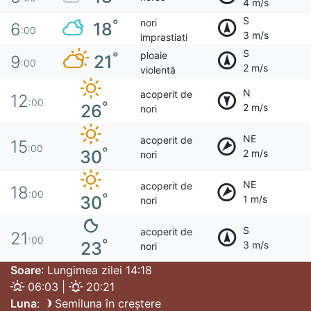
4 m/s
S
nori
°
18
6
:00
3 m/s
imprastiati
S
ploaie
°
21
9
:00
2 m/s
violentă
N
acoperit de
12
:00
°
26
2 m/s
nori
NE
acoperit de
15
:00
°
30
2 m/s
nori
NE
acoperit de
18
:00
°
30
1 m/s
nori
S
acoperit de
21
:00
°
23
3 m/s
nori
Soare
: Lungimea zilei 14:18
06:03 |
20:21
Luna
:
Semiluna în creștere