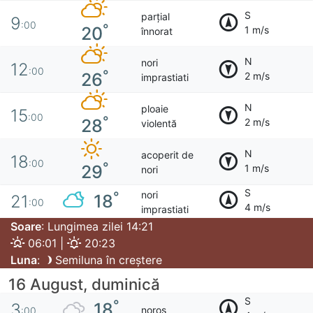
S
parțial
9
:00
°
20
1 m/s
înnorat
N
nori
12
:00
°
26
2 m/s
imprastiati
N
ploaie
15
:00
°
28
2 m/s
violentă
N
acoperit de
18
:00
°
29
1 m/s
nori
S
nori
°
18
21
:00
4 m/s
imprastiati
Soare
: Lungimea zilei 14:21
06:01 |
20:23
Luna
:
Semiluna în creștere
16 August, duminică
S
°
18
3
noros
:00