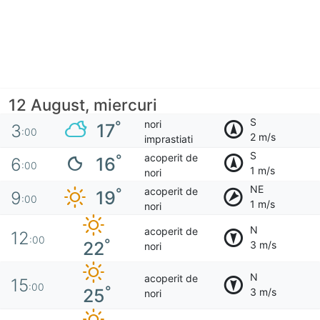
12 August, miercuri
S
nori
°
17
3
:00
2 m/s
imprastiati
S
acoperit de
°
16
6
:00
1 m/s
nori
NE
acoperit de
°
19
9
:00
1 m/s
nori
N
acoperit de
12
:00
°
22
3 m/s
nori
N
acoperit de
15
:00
°
25
3 m/s
nori