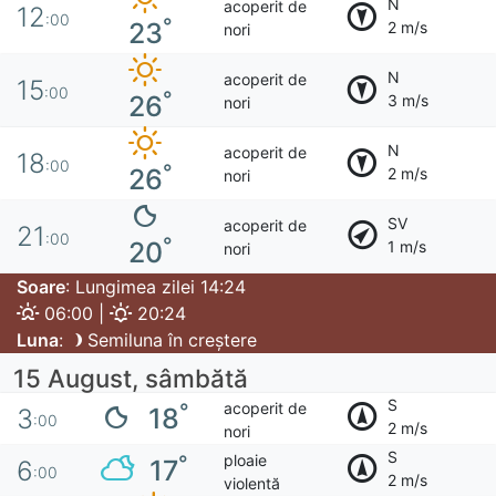
N
acoperit de
12
:00
°
23
2 m/s
nori
N
acoperit de
15
:00
°
26
3 m/s
nori
N
acoperit de
18
:00
°
26
2 m/s
nori
SV
acoperit de
21
:00
°
20
1 m/s
nori
Soare
: Lungimea zilei 14:24
06:00 |
20:24
Luna
:
Semiluna în creștere
15 August, sâmbătă
S
acoperit de
°
18
3
:00
2 m/s
nori
S
ploaie
°
17
6
:00
2 m/s
violentă