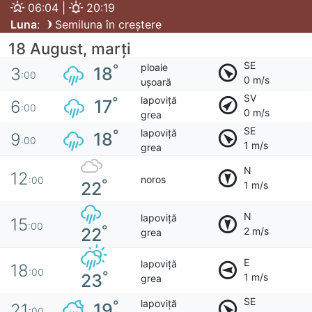
06:04 |
20:19
Luna
:
Semiluna în creștere
18 August, marţi
SE
ploaie
°
18
3
:00
0 m/s
ușoară
SV
lapoviță
°
17
6
:00
0 m/s
grea
SE
lapoviță
°
18
9
:00
1 m/s
grea
N
12
noros
:00
°
22
1 m/s
N
lapoviță
15
:00
°
22
2 m/s
grea
E
lapoviță
18
:00
°
23
1 m/s
grea
SE
lapoviță
°
19
21
:00