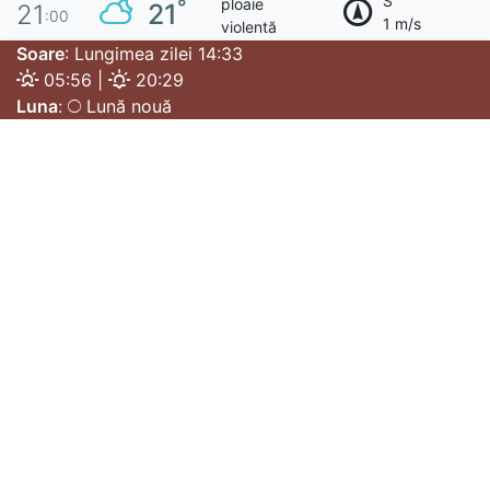
S
ploaie
°
21
21
:00
1 m/s
violentă
Soare
: Lungimea zilei 14:33
05:56 |
20:29
Luna
:
Lună nouă