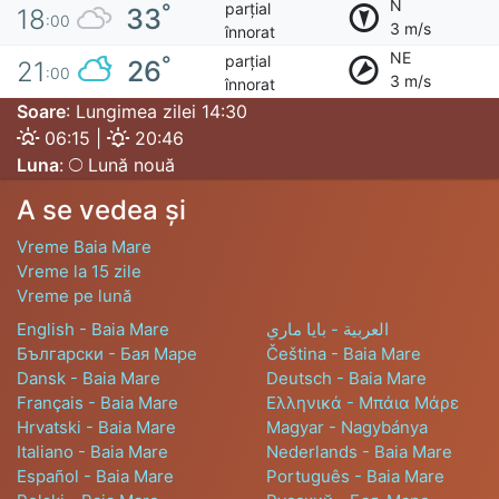
N
parțial
°
33
18
:00
3 m/s
înnorat
NE
parțial
°
26
21
:00
3 m/s
înnorat
Soare
: Lungimea zilei 14:30
06:15 |
20:46
Luna
:
Lună nouă
A se vedea și
Vreme Baia Mare
Vreme la 15 zile
Vreme pe lună
English - Baia Mare
العربية - بايا ماري
Български - Бая Маре
Čeština - Baia Mare
Dansk - Baia Mare
Deutsch - Baia Mare
Français - Baia Mare
Ελληνικά - Μπάια Μάρε
Hrvatski - Baia Mare
Magyar - Nagybánya
Italiano - Baia Mare
Nederlands - Baia Mare
Español - Baia Mare
Português - Baia Mare