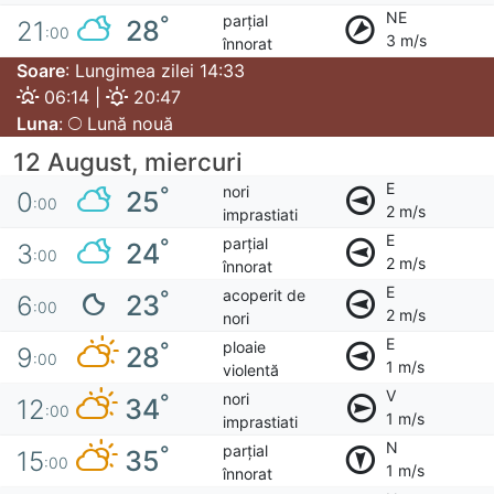
NE
parțial
°
28
21
:00
3 m/s
înnorat
Soare
: Lungimea zilei 14:33
06:14 |
20:47
Luna
:
Lună nouă
12 August, miercuri
E
nori
°
25
0
:00
2 m/s
imprastiati
E
parțial
°
24
3
:00
2 m/s
înnorat
E
acoperit de
°
23
6
:00
2 m/s
nori
E
ploaie
°
28
9
:00
1 m/s
violentă
V
nori
°
34
12
:00
1 m/s
imprastiati
N
parțial
°
35
15
:00
1 m/s
înnorat