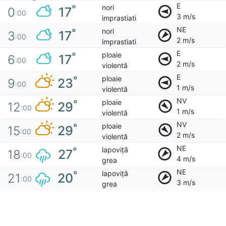
E
nori
°
17
0
:00
3 m/s
imprastiati
NE
nori
°
17
3
:00
2 m/s
imprastiati
E
ploaie
°
17
6
:00
2 m/s
violentă
E
ploaie
°
23
9
:00
1 m/s
violentă
NV
ploaie
°
29
12
:00
1 m/s
violentă
NV
ploaie
°
29
15
:00
2 m/s
violentă
NE
lapoviță
°
27
18
:00
4 m/s
grea
NE
lapoviță
°
20
21
:00
3 m/s
grea