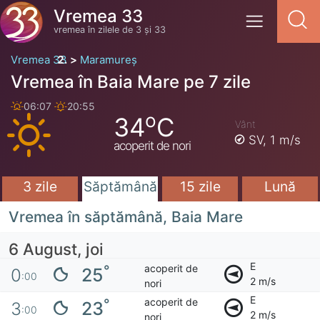
Vremea 33
vremea în zilele de 3 și 33
Vremea 33
Maramureș
Vremea în Baia Mare pe 7 zile
06:07
20:55
o
34
C
Vânt
SV,
1 m/s
acoperit de nori
3 zile
Săptămână
15 zile
Lună
Vremea în săptămână, Baia Mare
6 August, joi
E
acoperit de
°
25
0
:00
2 m/s
nori
E
acoperit de
°
23
3
:00
2 m/s
nori