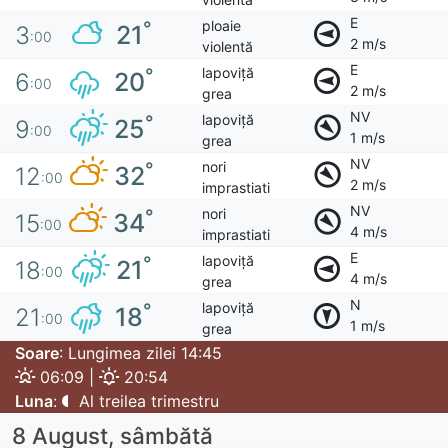
E
ploaie
°
21
3
:00
2 m/s
violentă
E
lapoviță
°
20
6
:00
2 m/s
grea
NV
lapoviță
°
25
9
:00
1 m/s
grea
NV
nori
°
32
12
:00
2 m/s
imprastiati
NV
nori
°
34
15
:00
4 m/s
imprastiati
E
lapoviță
°
21
18
:00
4 m/s
grea
N
lapoviță
°
18
21
:00
1 m/s
grea
Soare
: Lungimea zilei 14:45
06:09 |
20:54
Luna
:
Al treilea trimestru
8 August, sâmbătă