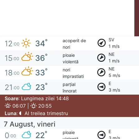
SV
acoperit de
°
34
12
:00
1 m/s
nori
NE
ploaie
°
36
15
:00
1 m/s
violentă
NE
nori
°
33
18
:00
5 m/s
imprastiati
E
parțial
°
23
21
:00
3 m/s
înnorat
Soare
: Lungimea zilei 14:48
06:07 |
20:55
Luna
:
Al treilea trimestru
7 August, vineri
E
ploaie
°
22
0
:00
3 m/s
violentă