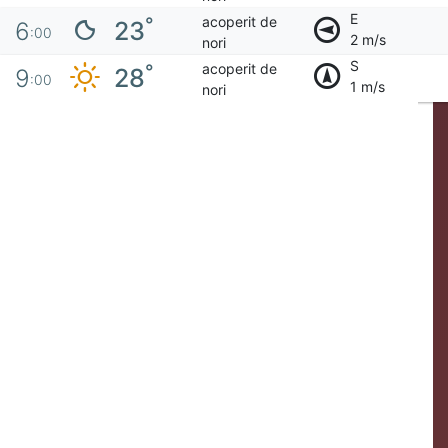
E
acoperit de
°
23
6
:00
2 m/s
nori
S
acoperit de
°
28
9
:00
1 m/s
nori