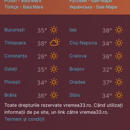
Polski - Baia Mare
Русский - Бая-Маре
Türkçe - Baia Mare
Українська - Бая-Маре
București
Iași
35°
38°
Timișoara
Cluj-Napoca
38°
34°
Constanța
Craiova
26°
36°
Galați
Brașov
35°
32°
Ploiești
Oradea
34°
37°
Brăila
Sibiu
36°
34°
Toate drepturile rezervate vremea33.ro. Când utilizați
informații de pe site, un link către vremea33.ro.
Termeni și condiții