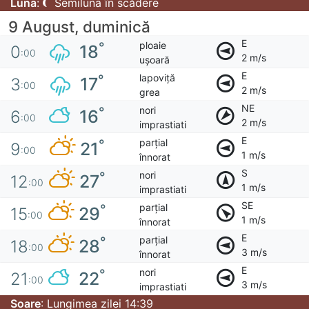
Luna
:
Semiluna în scădere
9 August, duminică
E
ploaie
°
18
0
:00
2 m/s
ușoară
E
lapoviță
°
17
3
:00
2 m/s
grea
NE
nori
°
16
6
:00
2 m/s
imprastiati
E
parțial
°
21
9
:00
1 m/s
înnorat
S
nori
°
27
12
:00
1 m/s
imprastiati
SE
parțial
°
29
15
:00
1 m/s
înnorat
E
parțial
°
28
18
:00
3 m/s
înnorat
E
nori
°
22
21
:00
3 m/s
imprastiati
Soare
: Lungimea zilei 14:39