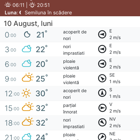
06:11 |
20:51
Luna
:
Semiluna în scădere
10 August, luni
E
acoperit de
°
21
0
:00
2 m/s
nori
E
nori
°
22
3
:00
2 m/s
imprastiati
E
ploaie
°
20
6
:00
2 m/s
violentă
SE
ploaie
°
25
9
:00
1 m/s
violentă
S
acoperit de
°
30
12
:00
1 m/s
nori
V
parțial
°
32
15
:00
2 m/s
înnorat
NV
nori
°
32
18
:00
2 m/s
imprastiati
NE
ploaie
°
24
21
:00