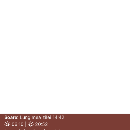
Soare
: Lungimea zilei 14:42
06:10 |
20:52