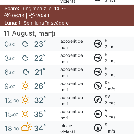
3 m/s
violentă
Soare
: Lungimea zilei 14:36
06:13 |
20:49
Luna
:
Semiluna în scădere
11 August, marţi
E
acoperit de
°
23
0
:00
2 m/s
nori
E
acoperit de
°
22
3
:00
2 m/s
nori
E
acoperit de
°
21
6
:00
2 m/s
nori
SE
acoperit de
°
26
9
:00
1 m/s
nori
SV
acoperit de
°
32
12
:00
2 m/s
nori
V
acoperit de
°
35
15
:00
2 m/s
nori
S
ploaie
°
34
18
:00
1 m/s
violentă