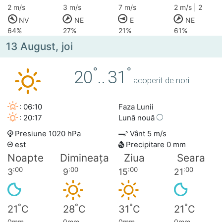
2 m/s
3 m/s
7 m/s
2 m/s | 2
NV
NE
E
NE
64%
27%
21%
61%
13 August, joi
°
°
20
..
31
acoperit de nori
: 06:10
Faza Lunii
: 20:17
Lună nouă
Presiune 1020 hPa
Vânt 5 m/s
est
Precipitare 0 mm
Noapte
Dimineața
Ziua
Seara
:00
:00
:00
:00
3
9
15
21
°
°
°
°
21
C
28
C
31
C
21
C
0mm
0mm
0mm
0mm