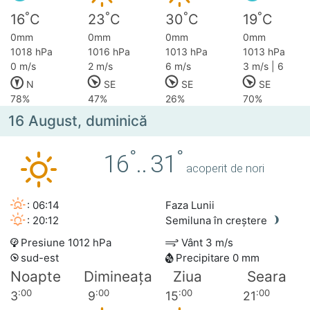
°
°
°
°
16
C
23
C
30
C
19
C
0mm
0mm
0mm
0mm
1018 hPa
1016 hPa
1013 hPa
1013 hPa
0 m/s
2 m/s
6 m/s
3 m/s | 6
N
SE
SE
SE
78%
47%
26%
70%
16 August, duminică
°
°
16
..
31
acoperit de nori
: 06:14
Faza Lunii
: 20:12
Semiluna în creștere
Presiune 1012 hPa
Vânt 3 m/s
sud-est
Precipitare 0 mm
Noapte
Dimineața
Ziua
Seara
:00
:00
:00
:00
3
9
15
21