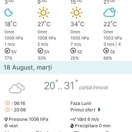
:00
:00
:00
:00
3
9
15
21
°
°
°
°
18
C
27
C
34
C
22
C
0mm
0mm
0mm
0mm
1009 hPa
1008 hPa
1005 hPa
1003 hPa
1 m/s
2 m/s
7 m/s
3 m/s | 4
SV
SV
SE
SE
77%
33%
25%
66%
18 August, marţi
°
°
20
..
31
parțial înnorat
: 06:16
Faza Lunii
: 20:09
Primul sfert
Presiune 1006 hPa
Vânt 6 m/s
vest
Precipitare 0 mm