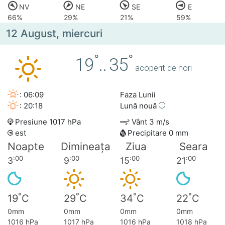
NV
NE
SE
E
66%
29%
21%
59%
12 August, miercuri
°
°
19
..
35
acoperit de nori
: 06:09
Faza Lunii
: 20:18
Lună nouă
Presiune 1017 hPa
Vânt 3 m/s
est
Precipitare 0 mm
Noapte
Dimineața
Ziua
Seara
:00
:00
:00
:00
3
9
15
21
°
°
°
°
19
C
29
C
34
C
22
C
0mm
0mm
0mm
0mm
1016 hPa
1017 hPa
1016 hPa
1018 hPa