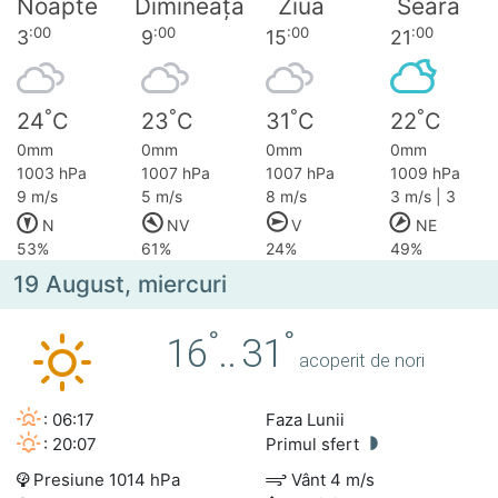
Noapte
Dimineața
Ziua
Seara
:00
:00
:00
:00
3
9
15
21
°
°
°
°
24
C
23
C
31
C
22
C
0mm
0mm
0mm
0mm
1003 hPa
1007 hPa
1007 hPa
1009 hPa
9 m/s
5 m/s
8 m/s
3 m/s | 3
N
NV
V
NE
53%
61%
24%
49%
19 August, miercuri
°
°
16
..
31
acoperit de nori
: 06:17
Faza Lunii
: 20:07
Primul sfert
Presiune 1014 hPa
Vânt 4 m/s