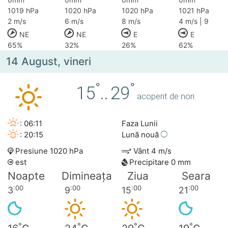
1019 hPa
1020 hPa
1020 hPa
1021 hPa
2 m/s
6 m/s
8 m/s
4 m/s | 9
NE
NE
E
E
65%
32%
26%
62%
14 August, vineri
°
°
15
..
29
acoperit de nori
: 06:11
Faza Lunii
: 20:15
Lună nouă
Presiune 1020 hPa
Vânt 4 m/s
est
Precipitare 0 mm
Noapte
Dimineața
Ziua
Seara
:00
:00
:00
:00
3
9
15
21
°
°
°
°