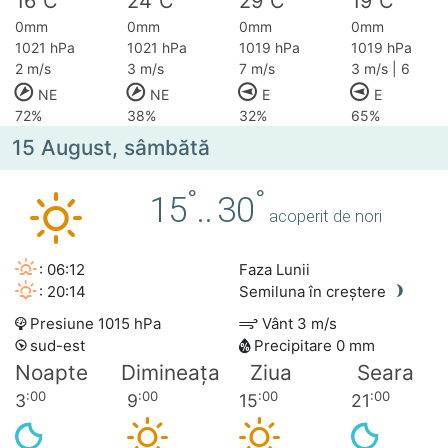
16
C
24
C
29
C
19
C
0mm
0mm
0mm
0mm
1021 hPa
1021 hPa
1019 hPa
1019 hPa
2 m/s
3 m/s
7 m/s
3 m/s | 6
NE
NE
E
E
72%
38%
32%
65%
15 August, sâmbătă
°
°
15
..
30
acoperit de nori
: 06:12
Faza Lunii
: 20:14
Semiluna în creștere
Presiune 1015 hPa
Vânt 3 m/s
sud-est
Precipitare 0 mm
Noapte
Dimineața
Ziua
Seara
:00
:00
:00
:00
3
9
15
21