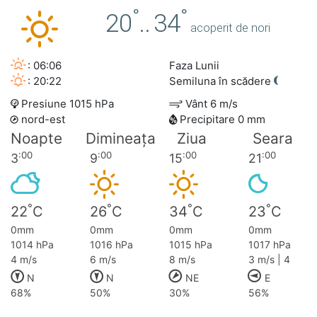
°
°
20
..
34
acoperit de nori
: 06:06
Faza Lunii
: 20:22
Semiluna în scădere
Presiune 1015 hPa
Vânt 6 m/s
nord-est
Precipitare 0 mm
Noapte
Dimineața
Ziua
Seara
:00
:00
:00
:00
3
9
15
21
°
°
°
°
22
C
26
C
34
C
23
C
0mm
0mm
0mm
0mm
1014 hPa
1016 hPa
1015 hPa
1017 hPa
4 m/s
6 m/s
8 m/s
3 m/s | 4
N
N
NE
E
68%
50%
30%
56%