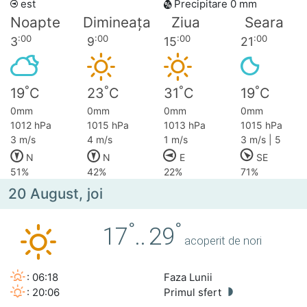
est
Precipitare 0 mm
Noapte
Dimineața
Ziua
Seara
:00
:00
:00
:00
3
9
15
21
°
°
°
°
19
C
23
C
31
C
19
C
0mm
0mm
0mm
0mm
1012 hPa
1015 hPa
1013 hPa
1015 hPa
3 m/s
4 m/s
1 m/s
3 m/s | 5
N
N
E
SE
51%
42%
22%
71%
20 August, joi
°
°
17
..
29
acoperit de nori
: 06:18
Faza Lunii
: 20:06
Primul sfert