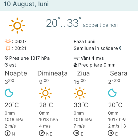
10 August, luni
°
°
20
..
33
acoperit de nori
: 06:07
Faza Lunii
: 20:21
Semiluna în scădere
Presiune 1017 hPa
Vânt 4 m/s
est
Precipitare 0 mm
Noapte
Dimineața
Ziua
Seara
:00
:00
:00
:00
3
9
15
21
°
°
°
°
20
C
28
C
33
C
20
C
0mm
0mm
0mm
0mm
1018 hPa
1018 hPa
1016 hPa
1017 hPa
2 m/s
4 m/s
7 m/s
2 m/s | 3
N
NE
E
E