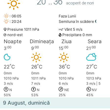
20
..
36
acoperit de nori
: 06:05
Faza Lunii
: 20:24
Semiluna în scădere
Presiune 1011 hPa
Vânt 5 m/s
nord-est
Precipitare 0 mm
Noapte
Dimineața
Ziua
Seara
:00
:00
:00
:00
3
9
15
21
°
°
°
°
22
C
26
C
36
C
27
C
0mm
0mm
0mm
0mm
1010 hPa
1011 hPa
1010 hPa
1013 hPa
3 m/s
7 m/s
6 m/s
3 m/s | 5
N
N
NE
NV
50%
53%
25%
45%
9 August, duminică