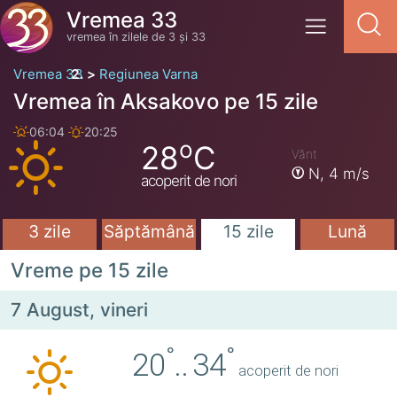
Vremea 33
vremea în zilele de 3 și 33
Vremea 33
Regiunea Varna
Vremea în Aksakovo pe 15 zile
06:04
20:25
o
28
C
Vânt
N,
4 m/s
acoperit de nori
3 zile
Săptămână
15 zile
Lună
Vreme pe 15 zile
7 August, vineri
°
°
20
..
34
acoperit de nori