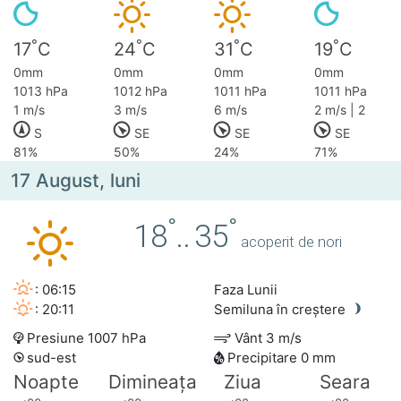
°
°
°
°
17
C
24
C
31
C
19
C
0mm
0mm
0mm
0mm
1013 hPa
1012 hPa
1011 hPa
1011 hPa
1 m/s
3 m/s
6 m/s
2 m/s | 2
S
SE
SE
SE
81%
50%
24%
71%
17 August, luni
°
°
18
..
35
acoperit de nori
: 06:15
Faza Lunii
: 20:11
Semiluna în creștere
Presiune 1007 hPa
Vânt 3 m/s
sud-est
Precipitare 0 mm
Noapte
Dimineața
Ziua
Seara