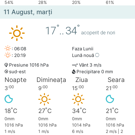
54%
28%
20%
61%
11 August, marţi
°
°
17
..
34
acoperit de nori
: 06:08
Faza Lunii
: 20:19
Lună nouă
Presiune 1016 hPa
Vânt 3 m/s
sud-est
Precipitare 0 mm
Noapte
Dimineața
Ziua
Seara
:00
:00
:00
:00
3
9
15
21
°
°
°
°
18
C
27
C
34
C
21
C
0mm
0mm
0mm
0mm
1016 hPa
1016 hPa
1014 hPa
1016 hPa
1 m/s
1 m/s
6 m/s
2 m/s | 2