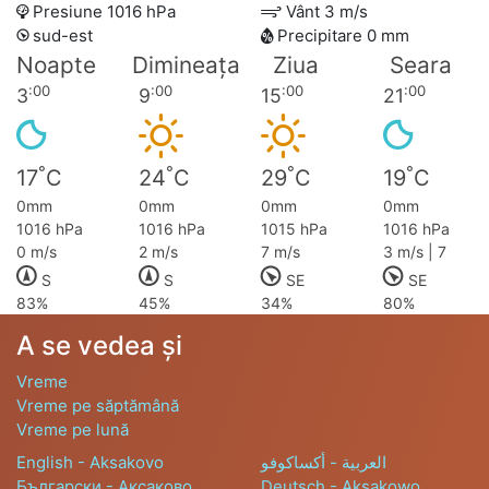
Presiune 1016 hPa
Vânt 3 m/s
sud-est
Precipitare 0 mm
Noapte
Dimineața
Ziua
Seara
:00
:00
:00
:00
3
9
15
21
°
°
°
°
17
C
24
C
29
C
19
C
0mm
0mm
0mm
0mm
1016 hPa
1016 hPa
1015 hPa
1016 hPa
0 m/s
2 m/s
7 m/s
3 m/s | 7
S
S
SE
SE
83%
45%
34%
80%
A se vedea și
Vreme
Vreme pe săptămână
Vreme pe lună
English - Aksakovo
العربية - أكساكوفو
Български - Аксаково
Deutsch - Aksakowo