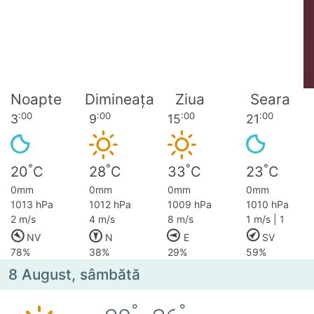
Noapte
Dimineața
Ziua
Seara
:00
:00
:00
:00
3
9
15
21
°
°
°
°
20
C
28
C
33
C
23
C
0mm
0mm
0mm
0mm
1013 hPa
1012 hPa
1009 hPa
1010 hPa
2 m/s
4 m/s
8 m/s
1 m/s | 1
NV
N
E
SV
78%
38%
29%
59%
8 August, sâmbătă
°
°