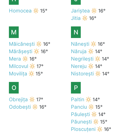
Homocea
15°
Jariștea
16°
Jitia
16°
M
N
Măicănești
16°
Nănești
16°
Mărășești
16°
Năruja
14°
Mera
16°
Negrilești
14°
Milcovul
17°
Nereju
14°
Movilița
15°
Nistorești
14°
O
P
Obrejița
17°
Paltin
14°
Odobești
16°
Panciu
15°
Păulești
14°
Păunești
15°
Ploscuțeni
16°