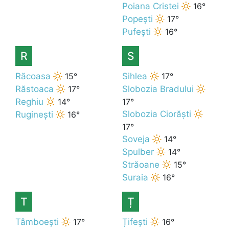
Poiana Cristei
16°
Popești
17°
Pufești
16°
R
S
Răcoasa
15°
Sihlea
17°
Răstoaca
17°
Slobozia Bradului
Reghiu
14°
17°
Slobozia Ciorăști
Ruginești
16°
17°
Soveja
14°
Spulber
14°
Străoane
15°
Suraia
16°
T
Ț
Tâmboești
17°
Țifești
16°