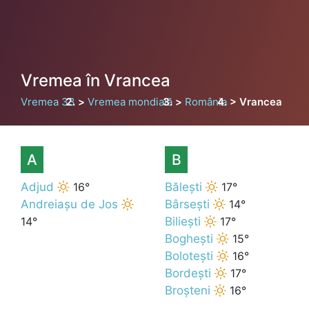
Vremea în Vrancea
Vremea 33
Vremea mondială
România
Vrancea
A
B
Adjud
16°
Bălești
17°
Andreiașu de Jos
Bârsești
14°
14°
Biliești
17°
Boghești
15°
Bolotești
16°
Bordești
17°
Broșteni
16°