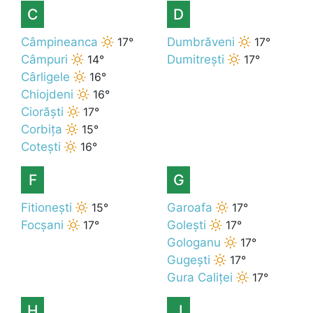
C
D
Câmpineanca
17°
Dumbrăveni
17°
Câmpuri
14°
Dumitrești
17°
Cârligele
16°
Chiojdeni
16°
Ciorăști
17°
Corbița
15°
Cotești
16°
F
G
Fitionești
15°
Garoafa
17°
Focșani
17°
Golești
17°
Gologanu
17°
Gugești
17°
Gura Caliței
17°
H
J