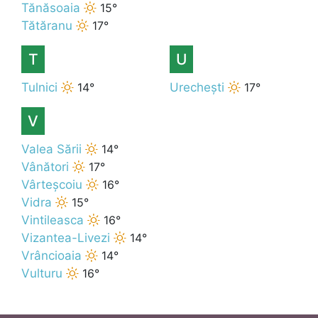
Tănăsoaia
15°
Tătăranu
17°
T
U
Tulnici
14°
Urechești
17°
V
Valea Sării
14°
Vânători
17°
Vârteșcoiu
16°
Vidra
15°
Vintileasca
16°
Vizantea-Livezi
14°
Vrâncioaia
14°
Vulturu
16°