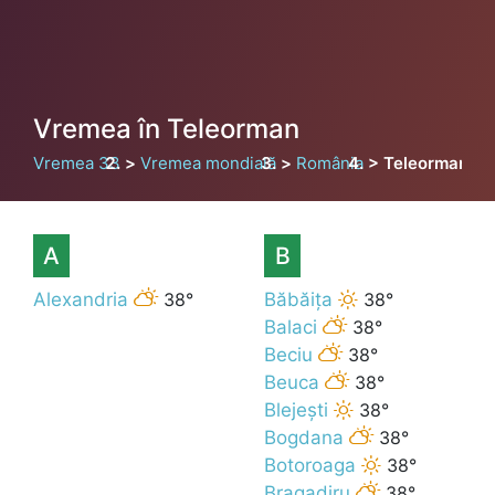
Vremea în Teleorman
Vremea 33
Vremea mondială
România
Teleorman
A
B
Alexandria
38°
Băbăița
38°
Balaci
38°
Beciu
38°
Beuca
38°
Blejești
38°
Bogdana
38°
Botoroaga
38°
Bragadiru
38°