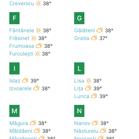
Crevenicu
38°
F
G
Fântânele
38°
Gălăteni
38°
Frăsinet
38°
Gratia
37°
Frumoasa
38°
Furculești
38°
I
L
Islaz
39°
Lisa
38°
Izvoarele
38°
Lița
39°
Lunca
39°
M
N
Măgura
38°
Nanov
38°
Măldăeni
38°
Năsturelu
38°
Mârzănești
38°
Necșești
38°