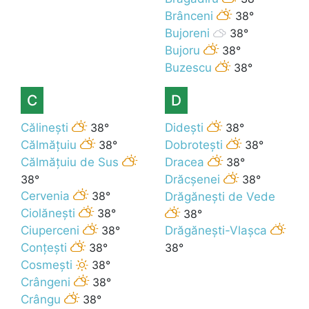
Brânceni
38°
Bujoreni
38°
Bujoru
38°
Buzescu
38°
C
D
Călinești
38°
Didești
38°
Călmățuiu
38°
Dobrotești
38°
Călmățuiu de Sus
Dracea
38°
38°
Drăcșenei
38°
Cervenia
38°
Drăgănești de Vede
Ciolănești
38°
38°
Ciuperceni
38°
Drăgănești-Vlașca
Conțești
38°
38°
Cosmești
38°
Crângeni
38°
Crângu
38°