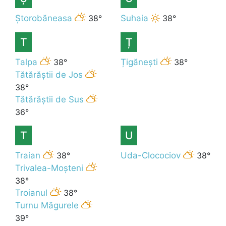
Ștorobăneasa
38°
Suhaia
38°
T
Ț
Talpa
38°
Țigănești
38°
Tătărăștii de Jos
38°
Tătărăștii de Sus
36°
T
U
Traian
38°
Uda-Clocociov
38°
Trivalea-Moșteni
38°
Troianul
38°
Turnu Măgurele
39°