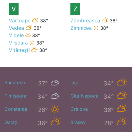
V
Z
Vârtoape
38°
Zâmbreasca
38°
Vedea
38°
Zimnicea
38°
Videle
38°
Viișoara
38°
Vitănești
38°
București
Iași
37°
34°
Timișoara
Cluj-Napoca
34°
34°
Constanța
Craiova
26°
36°
Galați
Brașov
36°
28°