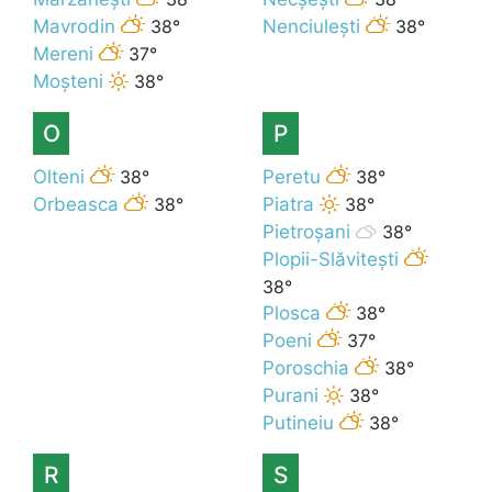
Mavrodin
38°
Nenciulești
38°
Mereni
37°
Moșteni
38°
O
P
Olteni
38°
Peretu
38°
Orbeasca
38°
Piatra
38°
Pietroșani
38°
Plopii-Slăvitești
38°
Plosca
38°
Poeni
37°
Poroschia
38°
Purani
38°
Putineiu
38°
R
S