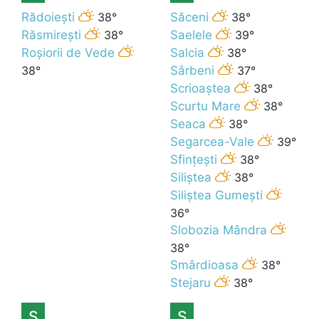
Rădoiești
38°
Săceni
38°
Răsmirești
38°
Saelele
39°
Roșiorii de Vede
Salcia
38°
38°
Sârbeni
37°
Scrioaștea
38°
Scurtu Mare
38°
Seaca
38°
Segarcea-Vale
39°
Sfințești
38°
Siliștea
38°
Siliștea Gumești
36°
Slobozia Mândra
38°
Smârdioasa
38°
Stejaru
38°
Ș
S