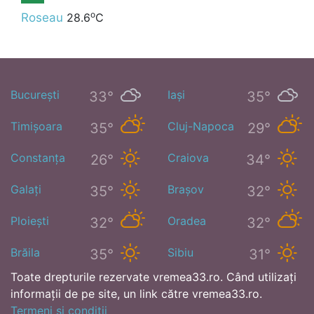
o
Roseau
28.6
C
București
Iași
33°
35°
Timișoara
Cluj-Napoca
35°
29°
Constanța
Craiova
26°
34°
Galați
Brașov
35°
32°
Ploiești
Oradea
32°
32°
Brăila
Sibiu
35°
31°
Toate drepturile rezervate vremea33.ro. Când utilizați
informații de pe site, un link către vremea33.ro.
Termeni și condiții