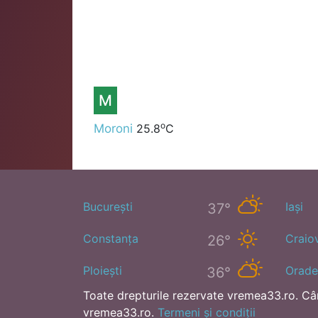
M
o
Moroni
25.8
C
București
Iași
37°
Constanța
Craio
26°
Ploiești
Orade
36°
Toate drepturile rezervate vremea33.ro. Când 
vremea33.ro.
Termeni și condiții