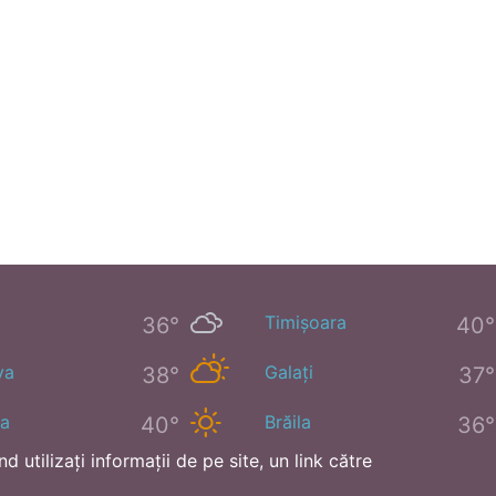
Timișoara
36°
40°
va
Galați
38°
37°
a
Brăila
40°
36°
utilizați informații de pe site, un link către