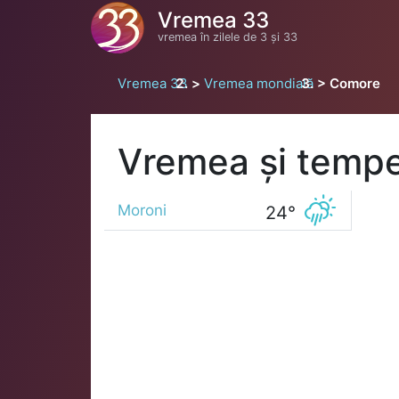
Vremea 33
vremea în zilele de 3 și 33
Vremea 33
Vremea mondială
Comore
Vremea și tempe
Moroni
24°