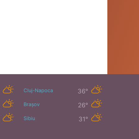
Cluj-Napoca
36°
Brașov
26°
Sibiu
31°