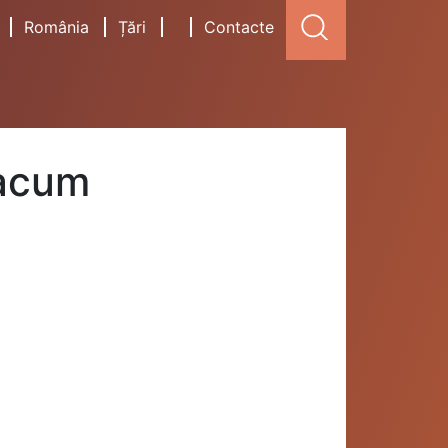
România
Țări
Contacte
 acum